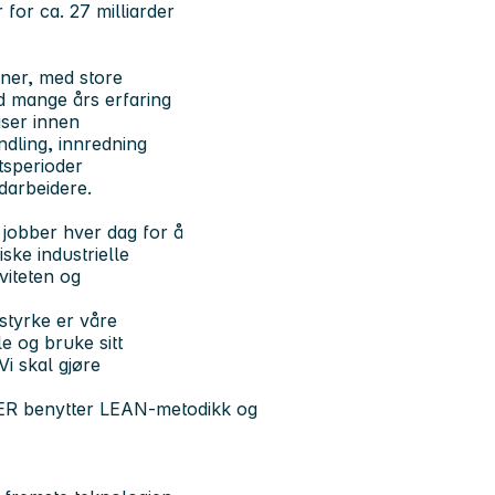
for ca. 27 milliarder
oner, med store
d mange års erfaring
aser innen
andling, innredning
etsperioder
darbeidere.
 jobber hver dag for å
ske industrielle
viteten og
styrke er våre
le og bruke sitt
i skal gjøre
R benytter LEAN-metodikk og