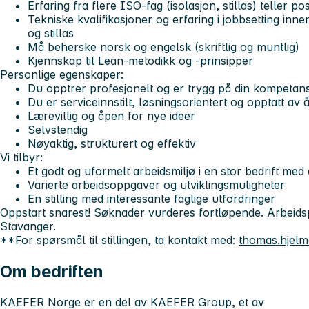
Erfaring fra flere ISO‑fag (isolasjon, stillas) teller posi
Tekniske kvalifikasjoner og erfaring i jobbsetting inne
og stillas
Må beherske norsk og engelsk (skriftlig og muntlig)
Kjennskap til Lean-metodikk og -prinsipper
Personlige egenskaper:
Du opptrer profesjonelt og er trygg på din kompetan
Du er serviceinnstilt, løsningsorientert og opptatt av 
Lærevillig og åpen for nye ideer
Selvstendig
Nøyaktig, strukturert og effektiv
Vi tilbyr:
Et godt og uformelt arbeidsmiljø i en stor bedrift med
Varierte arbeidsoppgaver og utviklingsmuligheter
En stilling med interessante faglige utfordringer
Oppstart snarest!
Søknader vurderes fortløpende.
Arbeids
Stavanger.
**For spørsmål til stillingen, ta kontakt med:
thomas.hjel
Om bedriften
KAEFER Norge er en del av KAEFER Group, et av