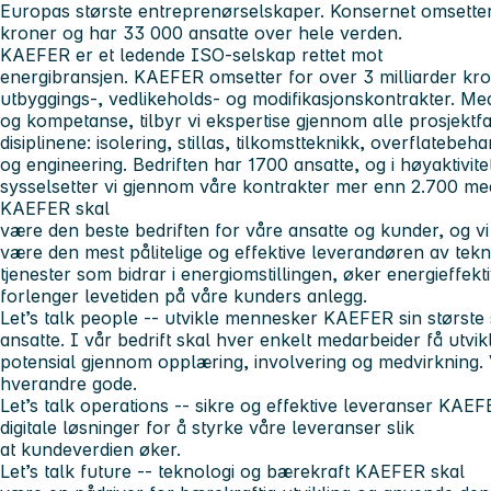
Europas største entreprenørselskaper. Konsernet omsetter 
kroner og har 33 000 ansatte over hele verden.
KAEFER er et ledende ISO-selskap rettet mot
energibransjen. KAEFER omsetter for over 3 milliarder kr
utbyggings-, vedlikeholds- og modifikasjonskontrakter. Me
og kompetanse, tilbyr vi ekspertise gjennom alle prosjektf
disiplinene: isolering, stillas, tilkomstteknikk, overflatebeh
og engineering. Bedriften har 1700 ansatte, og i høyaktivit
sysselsetter vi gjennom våre kontrakter mer enn 2.700 me
KAEFER skal
være den beste bedriften for våre ansatte og kunder, og vi
være den mest pålitelige og effektive leverandøren av tekni
tjenester som bidrar i energiomstillingen, øker energieffekti
forlenger levetiden på våre kunders anlegg.
Let’s talk people -- utvikle mennesker
KAEFER sin største 
ansatte. I vår bedrift skal hver enkelt medarbeider få utvik
potensial gjennom opplæring, involvering og medvirkning. V
hverandre gode.
Let’s talk operations -- sikre og effektive leveranser
KAEFE
digitale løsninger for å styrke våre leveranser slik
at kundeverdien øker.
Let’s talk future -- teknologi og bærekraft
KAEFER skal