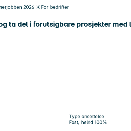
erjobben
2026
☀️
For bedrifter
og ta del i forutsigbare prosjekter med
Type ansettelse
Fast, heltid 100%