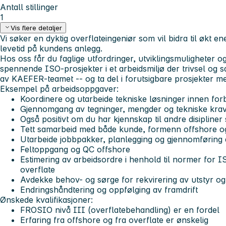
Antall stillinger
1
Vis flere detaljer
Vi søker en dyktig overflateingeniør som vil bidra til økt ene
levetid på kundens anlegg.
Hos oss får du faglige utfordringer, utviklingsmuligheter 
spennende ISO-prosjekter i et arbeidsmiljø der trivsel og s
av KAEFER-teamet -- og ta del i forutsigbare prosjekter me
Eksempel på arbeidsoppgaver:
Koordinere og utarbeide tekniske løsninger innen fo
Gjennomgang av tegninger, mengder og tekniske kra
Også positivt om du har kjennskap til andre disipliner 
Tett samarbeid med både kunde, formenn offshore og 
Utarbeide jobbpakker, planlegging og gjennomføring
Feltoppgang og QC offshore
Estimering av arbeidsordre i henhold til normer for 
overflate
Avdekke behov- og sørge for rekvirering av utstyr og
Endringshåndtering og oppfølging av framdrift
Ønskede kvalifikasjoner:
FROSIO nivå III (overflatebehandling) er en fordel
Erfaring fra offshore og fra overflate er ønskelig