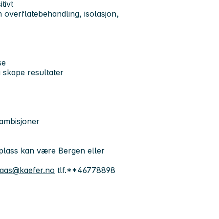
tivt
n overflatebehandling, isolasjon,
se
å skape resultater
 ambisjoner
plass kan være Bergen eller
maas@kaefer.no
tlf.**46778898