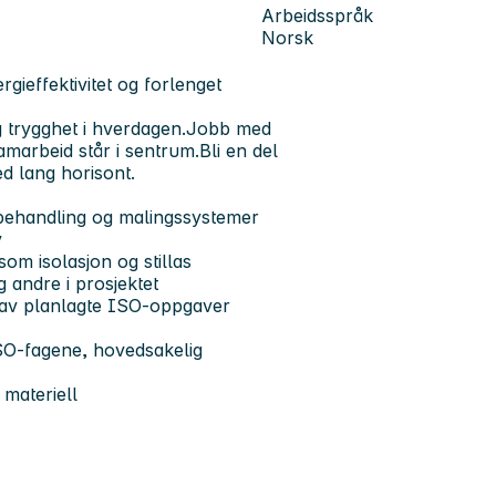
Arbeidsspråk
Norsk
rgieffektivitet og forlenget
og trygghet i hverdagen.Jobb med
amarbeid står i sentrum.Bli en del
d lang horisont.
rbehandling og malingssystemer
v
som isolasjon og stillas
andre i prosjektet
 av planlagte ISO-oppgaver
ISO-fagene, hovedsakelig
 materiell