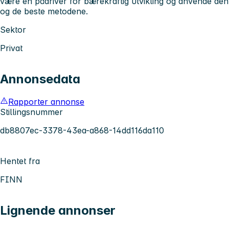
være en pådriver for bærekraftig utvikling og anvende den
og de beste metodene.
Sektor
Privat
Annonsedata
Rapporter annonse
Stillingsnummer
db8807ec-3378-43ea-a868-14dd116da110
Hentet fra
FINN
Lignende annonser