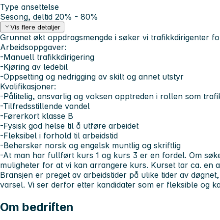
Type ansettelse
Sesong, deltid 20% - 80%
Vis flere detaljer
Grunnet økt oppdragsmengde i søker vi trafikkdirigenter f
Arbeidsoppgaver:
-Manuell trafikkdirigering
-Kjøring av ledebil
-Oppsetting og nedrigging av skilt og annet utstyr
Kvalifikasjoner:
-Pålitelig, ansvarlig og voksen opptreden i rollen som trafi
-Tilfredsstillende vandel
-Førerkort klasse B
-Fysisk god helse til å utføre arbeidet
-Fleksibel i forhold til arbeidstid
-Behersker norsk og engelsk muntlig og skriftlig
-At man har fullført kurs 1 og kurs 3 er en fordel. Om søke
muligheter for at vi kan arrangere kurs. Kurset tar ca. en
Bransjen er preget av arbeidstider på ulike tider av døgnet, 
varsel. Vi ser derfor etter kandidater som er fleksible og kan
Om bedriften