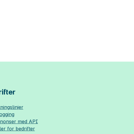
ifter
ningslinjer
logging
nnonser med API
ler for bedrifter