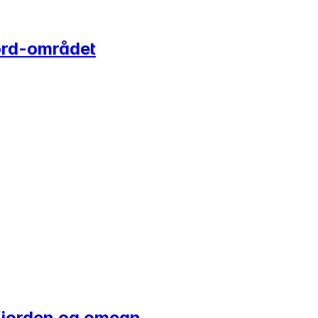
jord-området
afjorden og omegn