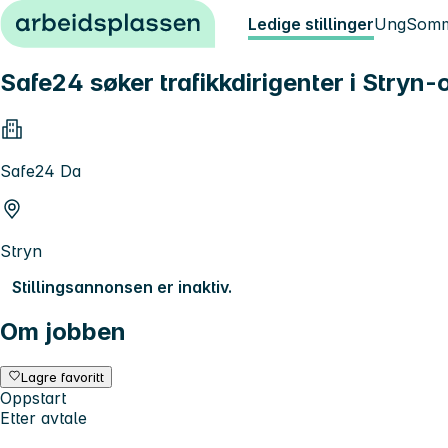
Hopp til innhold
Ledige stillinger
Ung
Somm
Safe24 søker trafikkdirigenter i Stryn
Safe24 Da
Stryn
Stillingsannonsen er inaktiv.
Om jobben
Lagre favoritt
Oppstart
Etter avtale