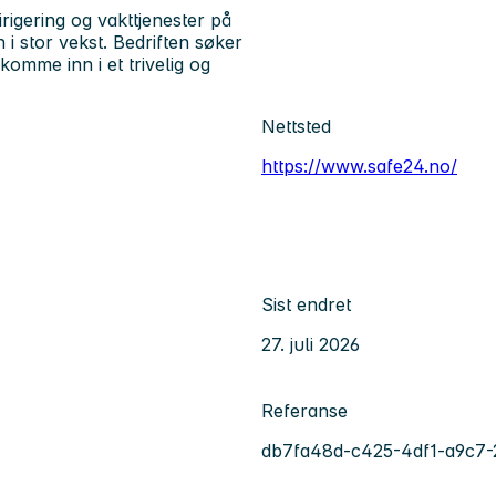
rigering og vakttjenester på
 i stor vekst. Bedriften søker
omme inn i et trivelig og
Nettsted
https://www.safe24.no/
Sist endret
27. juli 2026
Referanse
db7fa48d-c425-4df1-a9c7