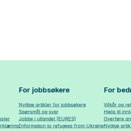
For jobbsøkere
For bedr
Nyttige artikler for jobbsøkere
Vilkår og ret
Spørsmål og svar
Hjelp til inn
sler
Jobbe i utlandet (EURES)
Overføre a
erklæring
Information to refugees from Ukraine
Nyttige artik