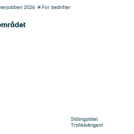
erjobben
2026
☀️
For bedrifter
-området
Stillingstittel
Trafikkdirigent