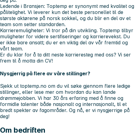
deg på.
Ledende i Bransjen:
Toptemp er synonymt med kvalitet og
pålitelighet. Vi leverer kun det beste personellet til de
største aktørene på norsk sokkel, og du blir en del av et
team som setter standarden.
Karrieremuligheter:
Vi tror på din utvikling. Toptemp tilbyr
muligheter for videre sertifiseringer og karrierevekst. Du
er ikke bare ansatt; du er en viktig del av vår fremtid og
vårt team.
Er du klar for å ta ditt neste karrieresteg med oss? Vi ser
frem til å motta din CV!
Nysgjerrig på flere av våre stillinger?
Sjekk ut toptemp.no om du vil søke gjennom flere ledige
stillinger, eller lese mer om hvordan du kan lande
drømmejobben. Vi har 30 års erfaring med å finne og
formidle talenter både nasjonalt og internasjonalt, til et
bredt spekter av fagområder. Og nå, er vi nysgjerrige på
deg!
Om bedriften