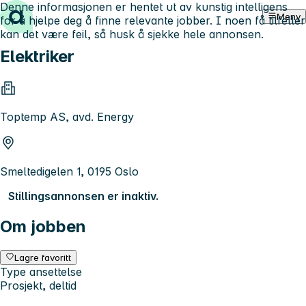
Denne informasjonen er hentet ut av kunstig intelligens
Hopp til innhold
Meny
for å hjelpe deg å finne relevante jobber. I noen få tilfeller
kan det være feil, så husk å sjekke hele annonsen.
Elektriker
Toptemp AS, avd. Energy
Smeltedigelen 1, 0195 Oslo
Stillingsannonsen er inaktiv.
Om jobben
Lagre favoritt
Type ansettelse
Prosjekt, deltid