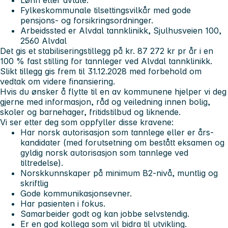
Fylkeskommunale tilsettingsvilkår med gode
pensjons- og forsikringsordninger.
Arbeidssted er Alvdal tannklinikk, Sjulhusveien 100,
2560 Alvdal
Det gis et stabiliseringstillegg på kr. 87 272 kr pr år i en
100 % fast stilling for tannleger ved Alvdal tannklinikk.
Slikt tillegg gis frem til 31.12.2028 med forbehold om
vedtak om videre finansiering.
Hvis du ønsker å flytte til en av kommunene hjelper vi deg
gjerne med informasjon, råd og veiledning innen bolig,
skoler og barnehager, fritidstilbud og liknende.
Vi ser etter deg som oppfyller disse kravene:
Har norsk autorisasjon som tannlege eller er års-
kandidater (med forutsetning om bestått eksamen og
gyldig norsk autorisasjon som tannlege ved
tiltredelse).
Norskkunnskaper på minimum B2-nivå, muntlig og
skriftlig
Gode kommunikasjonsevner.
Har pasienten i fokus.
Samarbeider godt og kan jobbe selvstendig.
Er en god kollega som vil bidra til utvikling.