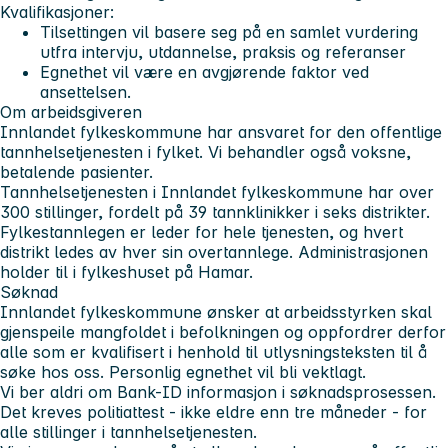
Kvalifikasjoner:
Tilsettingen vil basere seg på en samlet vurdering
utfra intervju, utdannelse, praksis og referanser
Egnethet vil være en avgjørende faktor ved
ansettelsen.
Om arbeidsgiveren
Innlandet fylkeskommune har ansvaret for den offentlige
tannhelsetjenesten i fylket. Vi behandler også voksne,
betalende pasienter.
Tannhelsetjenesten i Innlandet fylkeskommune har over
300 stillinger, fordelt på 39 tannklinikker i seks distrikter.
Fylkestannlegen er leder for hele tjenesten, og hvert
distrikt ledes av hver sin overtannlege. Administrasjonen
holder til i fylkeshuset på Hamar.
Søknad
Innlandet fylkeskommune ønsker at arbeidsstyrken skal
gjenspeile mangfoldet i befolkningen og oppfordrer derfor
alle som er kvalifisert i henhold til utlysningsteksten til å
søke hos oss. Personlig egnethet vil bli vektlagt.
Vi ber aldri om Bank-ID informasjon i søknadsprosessen.
Det kreves politiattest - ikke eldre enn tre måneder - for
alle stillinger i tannhelsetjenesten.