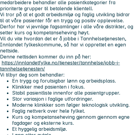
medarbeidere behandler alle pasientkategorier fra
prioriterte grupper til betalende klientell.
Vi tror på at et godt arbeidsmiljø og faglig utvikling bidrar
til at våre pasienter får en trygg og positiv opplevelse.
Derfor har vi jevnlige fagsamlinger i alle våre distrikter, og
setter kurs og kompetanseheving høyt.
Vil du vite hvordan det er å jobbe i Tannhelsetjenesten,
Innlandet fylkeskommune, så har vi opprettet en egen
nettside.
Denne nettisden kommer du inn på her:
https://innlandetfylke.no/tjenester/tannhelse/jobb-i-
tannhelsetjenesten/
Vi tilbyr deg som behandler:
En trygg og forutsigbar lønn og arbeidsplass.
Klinikker med pasienten i fokus.
Stabil pasientliste innenfor alle pasientgrupper.
Stor variasjon i faglige utfordringer.
Moderne klinikker som følger teknologisk utvikling.
Faglig nettverk over hele fylket.
Kurs og kompetanseheving gjennom gjennom egne
fagdager og eksterne kurs.
Et hyggelig arbeidsmiljø.
Lønn etter avtale.