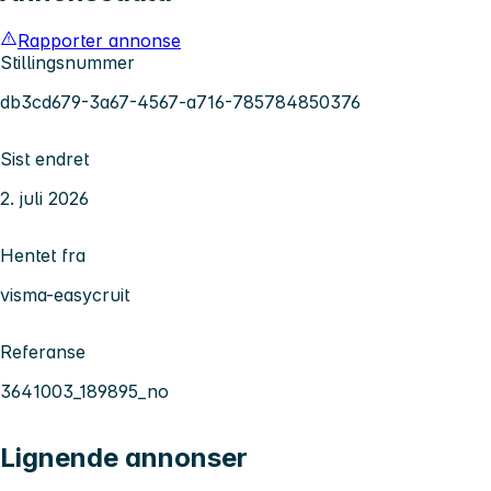
Rapporter annonse
Stillingsnummer
db3cd679-3a67-4567-a716-785784850376
Sist endret
2. juli 2026
Hentet fra
visma-easycruit
Referanse
3641003_189895_no
Lignende annonser