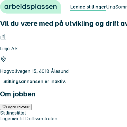
Hopp til innhold
Ledige stillinger
Ung
Somm
Vil du være med på utvikling og drift 
Linja AS
Høgvollvegen 15, 6018 Ålesund
Stillingsannonsen er inaktiv.
Om jobben
Lagre favoritt
Stillingstittel
Ingeniør til Driftssentralen