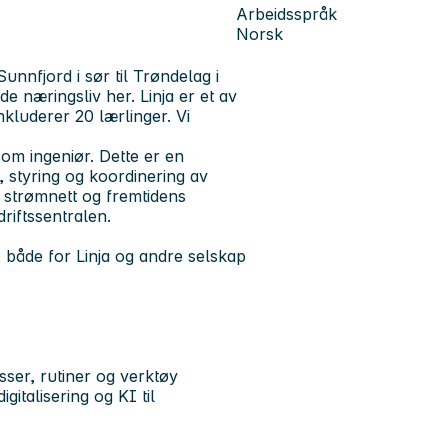
Arbeidsspråk
Norsk
unnfjord i sør til Trøndelag i
e næringsliv her. Linja er et av
nkluderer 20 lærlinger. Vi
som ingeniør. Dette er en
, styring og koordinering av
s strømnett og fremtidens
driftssentralen.
 både for Linja og andre selskap
sser, rutiner og verktøy
gitalisering og KI til