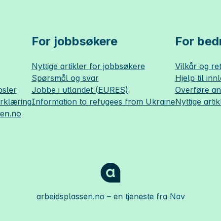
For jobbsøkere
For bedr
Nyttige artikler for jobbsøkere
Vilkår og ret
Spørsmål og svar
Hjelp til inn
sler
Jobbe i utlandet (EURES)
Overføre a
erklæring
Information to refugees from Ukraine
Nyttige artik
sen.no
arbeidsplassen.no
– en tjeneste fra Nav