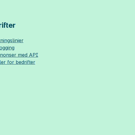
ifter
ningslinjer
logging
nnonser med API
ler for bedrifter