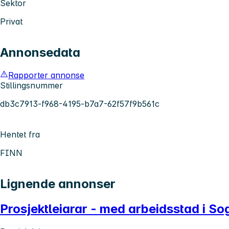
Sektor
Privat
Annonsedata
Rapporter annonse
Stillingsnummer
db3c7913-f968-4195-b7a7-62f57f9b561c
Hentet fra
FINN
Lignende annonser
Prosjektleiarar - med arbeidsstad i S