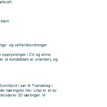
elkraft
liten!
ings- og velferdsordninger
e opplysningar i CV og anna
r at kandidaten er orientert, og
unnfjord i sør til Trøndelag i
e næringsliv her. Linja er et av
nkluderer 20 lærlinger. Vi