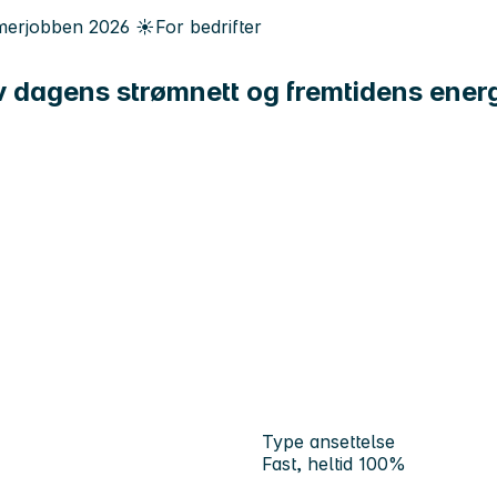
erjobben
2026
☀️
For bedrifter
av dagens strømnett og fremtidens ener
Type ansettelse
Fast, heltid 100%