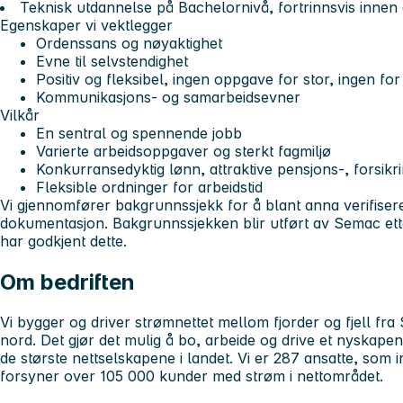
Teknisk utdannelse på Bachelornivå, fortrinnsvis innen 
Egenskaper vi vektlegger
Ordenssans og nøyaktighet
Evne til selvstendighet
Positiv og fleksibel, ingen oppgave for stor, ingen for 
Kommunikasjons- og samarbeidsevner
Vilkår
En sentral og spennende jobb
Varierte arbeidsoppgaver og sterkt fagmiljø
Konkurransedyktig lønn, attraktive pensjons-, forsikr
Fleksible ordninger for arbeidstid
Vi gjennomfører bakgrunnssjekk for å blant anna verifiser
dokumentasjon. Bakgrunnssjekken blir utført av Semac ette
har godkjent dette.
Om bedriften
Vi bygger og driver strømnettet mellom fjorder og fjell fra S
nord. Det gjør det mulig å bo, arbeide og drive et nyskapend
de største nettselskapene i landet. Vi er 287 ansatte, som i
forsyner over 105 000 kunder med strøm i nettområdet.