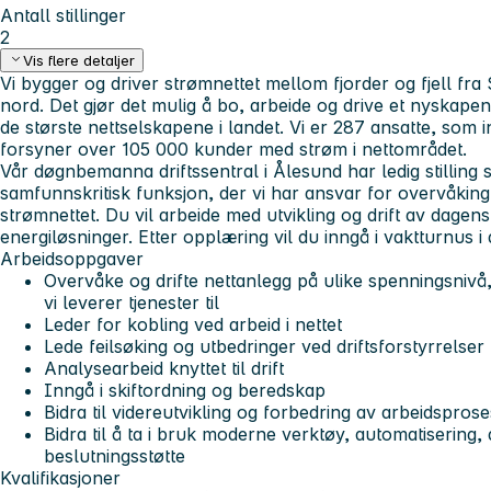
Antall stillinger
2
Vis flere detaljer
Vi bygger og driver strømnettet mellom fjorder og fjell fra S
nord. Det gjør det mulig å bo, arbeide og drive et nyskapend
de største nettselskapene i landet. Vi er 287 ansatte, som i
forsyner over 105 000 kunder med strøm i nettområdet.
Vår døgnbemanna driftssentral i Ålesund har ledig stilling 
samfunnskritisk funksjon, der vi har ansvar for overvåking
strømnettet. Du vil arbeide med utvikling og drift av dagen
energiløsninger. Etter opplæring vil du inngå i vaktturnus i 
Arbeidsoppgaver
Overvåke og drifte nettanlegg på ulike spenningsnivå,
vi leverer tjenester til
Leder for kobling ved arbeid i nettet
Lede feilsøking og utbedringer ved driftsforstyrrelser
Analysearbeid knyttet til drift
Inngå i skiftordning og beredskap
Bidra til videreutvikling og forbedring av arbeidsprose
Bidra til å ta i bruk moderne verktøy, automatisering, di
beslutningsstøtte
Kvalifikasjoner