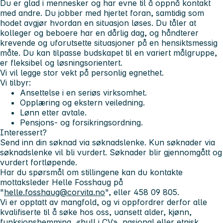
Du er glad i mennesker og har evne til å oppnå kontakt
med andre. Du jobber med hjertet foran, samtidig som
hodet avgjør hvordan en situasjon løses. Du tåler at
kolleger og beboere har en dårlig dag, og håndterer
krevende og uforutsette situasjoner på en hensiktsmessig
måte. Du kan tilpasse budskapet til en variert målgruppe,
er fleksibel og løsningsorientert.
Vi vil legge stor vekt på personlig egnethet.
Vi tilbyr:
Ansettelse i en seriøs virksomhet.
Opplæring og ekstern veiledning.
Lønn etter avtale.
Pensjons- og forsikringsordning.
Interessert?
Send inn din søknad via søknadslenke. Kun søknader via
søknadslenke vil bli vurdert. Søknader blir gjennomgått og
vurdert fortløpende.
Har du spørsmål om stillingene kan du kontakte
mottaksleder Helle Fosshaug på
"
helle.fosshaug@corvita.no
", eller 458 09 805.
Vi er opptatt av mangfold, og vi oppfordrer derfor alle
kvalifiserte til å søke hos oss, uansett alder, kjønn,
funksjonshemming, «hull i CV», nasjonal eller etnisk