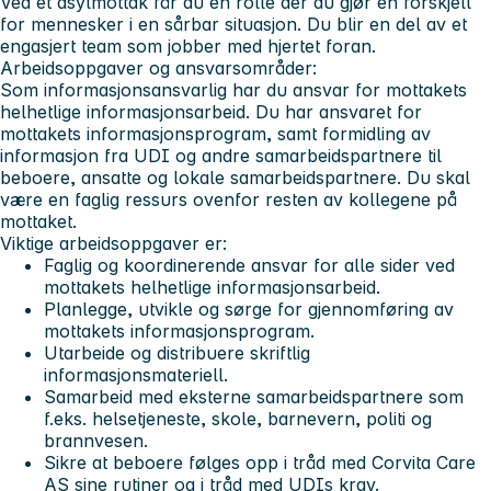
Ved et asylmottak får du en rolle der du gjør en forskjell
for mennesker i en sårbar situasjon. Du blir en del av et
engasjert team som jobber med hjertet foran.
Arbeidsoppgaver og ansvarsområder:
Som informasjonsansvarlig har du ansvar for mottakets
helhetlige informasjonsarbeid. Du har ansvaret for
mottakets informasjonsprogram, samt formidling av
informasjon fra UDI og andre samarbeidspartnere til
beboere, ansatte og lokale samarbeidspartnere. Du skal
være en faglig ressurs ovenfor resten av kollegene på
mottaket.
Viktige arbeidsoppgaver er:
Faglig og koordinerende ansvar for alle sider ved
mottakets helhetlige informasjonsarbeid.
Planlegge, utvikle og sørge for gjennomføring av
mottakets informasjonsprogram.
Utarbeide og distribuere skriftlig
informasjonsmateriell.
Samarbeid med eksterne samarbeidspartnere som
f.eks. helsetjeneste, skole, barnevern, politi og
brannvesen.
Sikre at beboere følges opp i tråd med Corvita Care
AS sine rutiner og i tråd med UDIs krav.