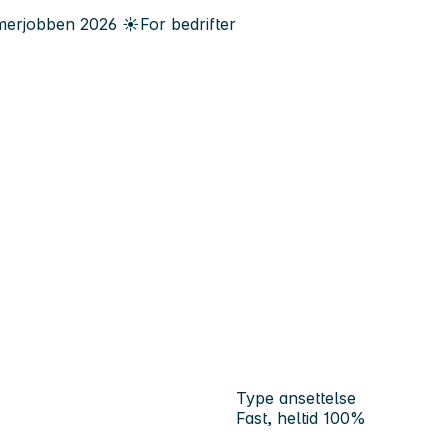
erjobben
2026
☀️
For bedrifter
Type ansettelse
Fast, heltid 100%