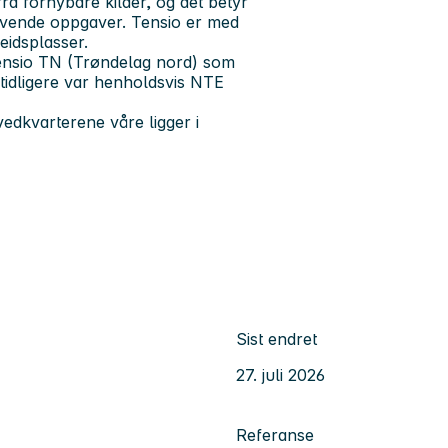
 fornybare kilder, og det betyr
revende oppgaver. Tensio er med
eidsplasser.
ensio TN (Trøndelag nord) som
tidligere var henholdsvis NTE
vedkvarterene våre ligger i
Sist endret
27. juli 2026
Referanse