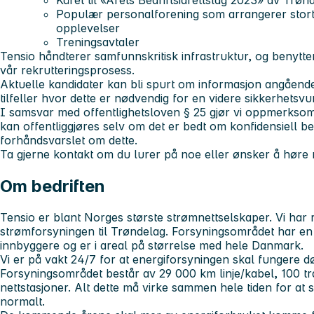
Kåret til «Årets Bedriftsidrettslag 2023» av Trønd
Populær personalforening som arrangerer stor
opplevelser
Treningsavtaler
Tensio håndterer samfunnskritisk infrastruktur, og benytte
vår rekrutteringsprosess.
Aktuelle kandidater kan bli spurt om informasjon angående t
tilfeller hvor dette er nødvendig for en videre sikkerhetsvu
I samsvar med offentlighetsloven § 25 gjør vi oppmerkso
kan offentliggjøres selv om det er bedt om konfidensiell beha
forhåndsvarslet om dette.
Ta gjerne kontakt om du lurer på noe eller ønsker å høre 
Om bedriften
Tensio er blant Norges største strømnettselskaper. Vi har 
strømforsyningen til Trøndelag. Forsyningsområdet har en
innbyggere og er i areal på størrelse med hele Danmark.
Vi er på vakt 24/7 for at energiforsyningen skal fungere d
Forsyningsområdet består av 29 000 km linje/kabel, 100 tr
nettstasjoner. Alt dette må virke sammen hele tiden for at
normalt.