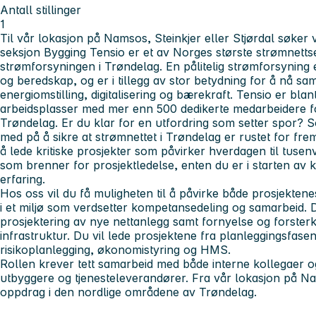
Antall stillinger
1
Til vår lokasjon på Namsos, Steinkjer eller Stjørdal søker vi
seksjon Bygging
Tensio er et av Norges største strømnetts
strømforsyningen i Trøndelag. En pålitelig strømforsyning 
og beredskap, og er i tillegg av stor betydning for å nå sa
energiomstilling, digitalisering og bærekraft. Tensio er bla
arbeidsplasser med mer enn 500 dedikerte medarbeidere fo
Trøndelag.
Er du klar for en utfordring som setter spor?
S
med på å sikre at strømnettet i Trøndelag er rustet for frem
å lede kritiske prosjekter som påvirker hverdagen til tusen
som brenner for prosjektledelse, enten du er i starten av k
erfaring.
Hos oss vil du få muligheten til å påvirke både prosjektene
i et miljø som verdsetter kompetansedeling og samarbeid. D
prosjektering av nye nettanlegg samt fornyelse og forster
infrastruktur. Du vil lede prosjektene fra planleggingsfasen 
risikoplanlegging, økonomistyring og HMS.
Rollen krever tett samarbeid med både interne kollegaer 
utbyggere og tjenesteleverandører. Fra vår lokasjon på Na
oppdrag i den nordlige områdene av Trøndelag.