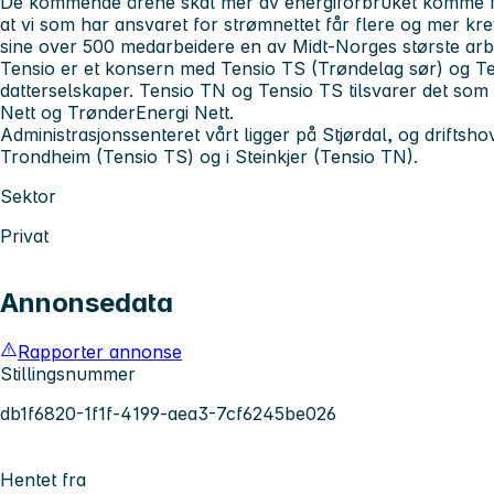
De kommende årene skal mer av energiforbruket komme fra
at vi som har ansvaret for strømnettet får flere og mer k
sine over 500 medarbeidere en av Midt-Norges største arb
Tensio er et konsern med Tensio TS (Trøndelag sør) og T
datterselskaper. Tensio TN og Tensio TS tilsvarer det som 
Nett og TrønderEnergi Nett.
Administrasjonssenteret vårt ligger på Stjørdal, og driftsho
Trondheim (Tensio TS) og i Steinkjer (Tensio TN).
Sektor
Privat
Annonsedata
Rapporter annonse
Stillingsnummer
db1f6820-1f1f-4199-aea3-7cf6245be026
Hentet fra