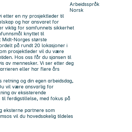
Arbeidsspråk
Norsk
 etter en ny prosjektleder til
elskap og har ansvaret for
er viktig for samfunnets sikkerhet
mfunnsmål knyttet til
nt Midt-Norges største
rdelt på rundt 20 lokasjoner i
om prosjektleder vil du være
tiden. Hos oss får du sjansen til
vis av mennesker. Vi ser etter deg
arrieren eller har flere års
s retning og din egen arbeidsdag,
u vil være ansvarlig for
kning av eksisterende
til ferdigstillelse, med fokus på
og eksterne partnere som
msos vil du hovedsakelig tildeles