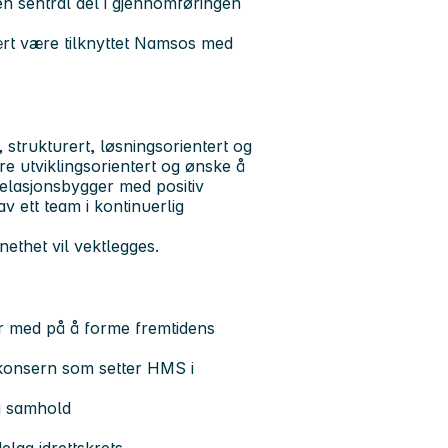
n sentral del i gjennomføringen
mært være tilknyttet Namsos med
 strukturert, løsningsorientert og
e utviklingsorientert og ønske å
elasjonsbygger med positiv
v ett team i kontinuerlig
ethet vil vektlegges.
m er med på å forme fremtidens
t konsern som setter HMS i
og samhold