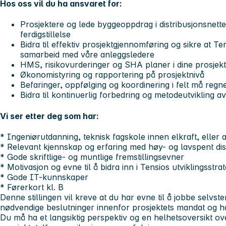
Hos oss vil du ha ansvaret for:
Prosjektere og lede byggeoppdrag i distribusjonsnettet
ferdigstillelse
Bidra til effektiv prosjektgjennomføring og sikre at Ten
samarbeid med våre anleggsledere
HMS, risikovurderinger og SHA planer i dine prosjek
Økonomistyring og rapportering på prosjektnivå
Befaringer, oppfølging og koordinering i felt må reg
Bidra til kontinuerlig forbedring og metodeutvikling 
Vi ser etter deg som har:
* Ingeniørutdanning, teknisk fagskole innen elkraft, eller
* Relevant kjennskap og erfaring med høy- og lavspent dis
* Gode skriftlige- og muntlige fremstillingsevner
* Motivasjon og evne til å bidra inn i Tensios utviklingsstrat
* Gode IT-kunnskaper
* Førerkort kl. B
Denne stillingen vil kreve at du har evne til å jobbe selvstend
nødvendige beslutninger innenfor prosjektets mandat og ha
Du må ha et langsiktig perspektiv og en helhetsoversikt ov