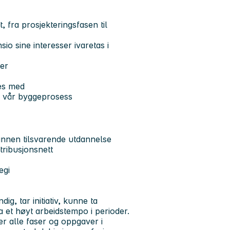
, fra prosjekteringsfasen til
sio sine interesser ivaretas i
ter
nes med
av vår byggeprosess
 annen tilsvarende utdannelse
tribusjonsnett
egi
ig, tar initiativ, kunne ta
 et høyt arbeidstempo i perioder.
er alle faser og oppgaver i