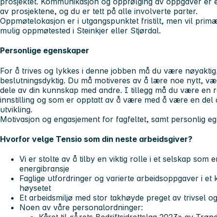
prosjektet. Kommunikasjon og oppfølging av oppgaver er e
av prosjektene, og du er tett på alle involverte parter.
Oppmøtelokasjon er i utgangspunktet fristilt, men vil pri
mulig oppmøtested i Steinkjer eller Stjørdal.
Personlige egenskaper
For å trives og lykkes i denne jobben må du være nøyaktig,
beslutningsdyktig. Du må motiveres av å lære noe nytt, vær
dele av din kunnskap med andre. I tillegg må du være en r
innstilling og som er opptatt av å være med å være en del a
utvikling.
Motivasjon og engasjement for fagfeltet, samt personlig egn
Hvorfor velge Tensio som din neste arbeidsgiver?
Vi er stolte av å tilby en viktig rolle i et selskap so
energibransje
Faglige utfordringer og varierte arbeidsoppgaver i e
høysetet
Et arbeidsmiljø med stor takhøyde preget av trivsel 
Noen av våre personalordninger: