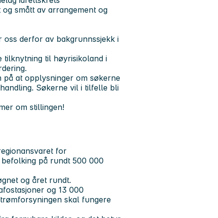
elag idrettskrets
t og smått av arrangement og
r oss derfor av bakgrunnssjekk i
ilknytning til høyrisikoland i
rdering.
m på at opplysninger om søkerne
ndling. Søkerne vil i tilfelle bli
mer om stillingen!
regionansvaret for
 befolking på rundt 500 000
øgnet og året rundt.
afostasjoner og 13 000
 strømforsyningen skal fungere