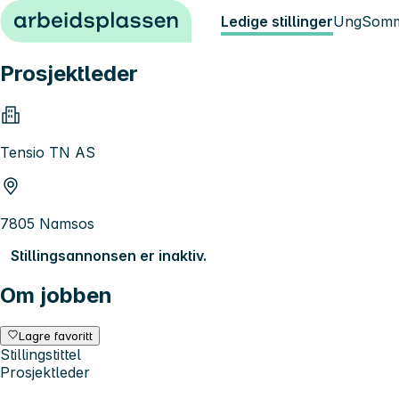
Hopp til innhold
Ledige stillinger
Ung
Somm
Prosjektleder
Tensio TN AS
7805 Namsos
Stillingsannonsen er inaktiv.
Om jobben
Lagre favoritt
Stillingstittel
Prosjektleder