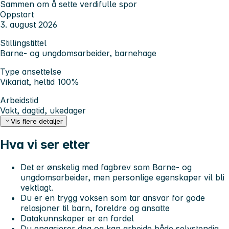
Sammen om å sette verdifulle spor
Oppstart
3. august 2026
Stillingstittel
Barne- og ungdomsarbeider, barnehage
Type ansettelse
Vikariat, heltid 100%
Arbeidstid
Vakt, dagtid, ukedager
Vis flere detaljer
Hva vi ser etter
Det er ønskelig med fagbrev som Barne- og
ungdomsarbeider, men personlige egenskaper vil bli
vektlagt.
Du er en trygg voksen som tar ansvar for gode
relasjoner til barn, foreldre og ansatte
Datakunnskaper er en fordel
Du engasjerer deg og kan arbeide både selvstendig