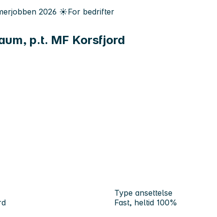
erjobben
2026
☀️
For bedrifter
aum, p.t. MF Korsfjord
Type ansettelse
rd
Fast, heltid 100%