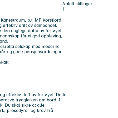
Antall stillinger
1
- Kanestraum, p.t. MF Korsfjord
g effektiv drift av sambandet.
e den daglege drifta av fartøyet.
g mannskap får ei god oppleving,
land.
tidsretta selskap med moderne
vilkår og gode pensjonsordningar.
kalt.
 effektiv drift av fartøyet. Dette
perative tryggleiken om bord. I
k. Du skal sikre at alle
erk, prosedyrar og krav frå