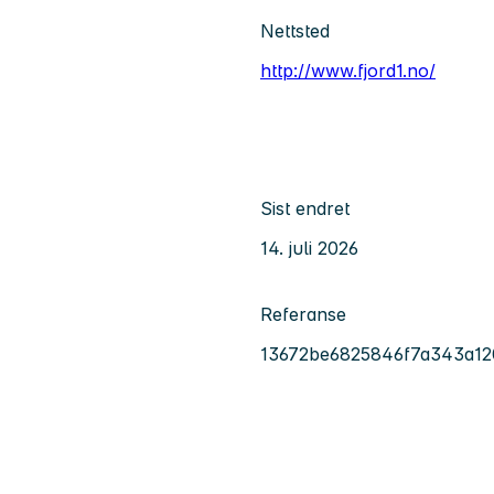
Nettsted
http://www.fjord1.no/
Sist endret
14. juli 2026
Referanse
13672be6825846f7a343a12