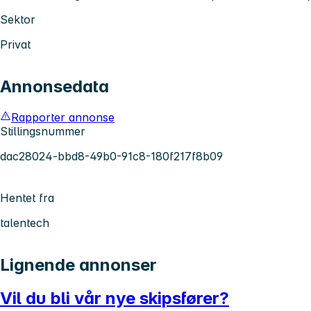
Sektor
Privat
Annonsedata
Rapporter annonse
Stillingsnummer
dac28024-bbd8-49b0-91c8-180f217f8b09
Hentet fra
talentech
Lignende annonser
Vil du bli vår nye skipsfører?