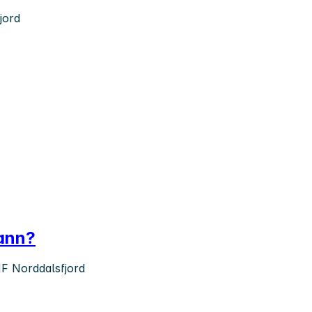
jord
mann?
MF Norddalsfjord