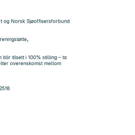
t og Norsk Sjøoffisersforbund
treningstøtte,
ir tilsett i 100% stilling – ta
 etter overenskomst mellom
82518