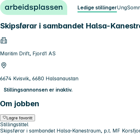
Hopp til innhold
Ledige stillinger
Ung
Somm
Skipsførar i sambandet Halsa-Kanestr
Maritim Drift, Fjord1 AS
6674 Kvisvik, 6680 Halsanaustan
Stillingsannonsen er inaktiv.
Om jobben
Lagre favoritt
Stillingstittel
Skipsførar i sambandet Halsa-Kanestraum, p.t. MF Korsfjo