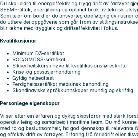
Du skal bidra til energieffektiv og trygg drift av fartøyet 
SEEMP-tiltak, energileiing og optimal bruk av teknisk utst
Som leiar om bord er du ansvarleg oppfølging av rutinar og 
du utføre dei oppgåvene som går fram av stillingsinstruksen
blir tekne med tryggleik og driftseffektivitet i fokus.
Kvalifikasjonar
Minimum D3-sertifikat
ROC/GMDSS-sertifikat
Sikkerheitskurs i høve til kvalifikasjonsføreskrifta
Krise-og passasjerhandtering
Gyldig helseattest
Ferdigheitssertifikat medisinsk behandling
Skandinaviske språkkunnskaper muntlig og skriftlig
Personlege eigenskapar
Vi ser etter ein erfaren og dyktig skipsførar med sterk fors
operativ leiing og samarbeid i maritime team. Du må kunne
med ro og besluttsomheit, ha god kjennskap til relevante for
og effektiv drift av fartøyet. Erfaring frå ferjedrift eller tils