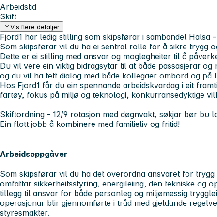
Arbeidstid
Skift
Vis flere detaljer
Fjord1 har ledig stilling som skipsførar i sambandet Halsa 
Som skipsførar vil du ha ei sentral rolle for å sikre trygg o
Dette er ei stilling med ansvar og moglegheiter til å påverk
Du vil vere ein viktig bidragsytar til at både passasjerar o
og du vil ha tett dialog med både kollegaer ombord og på 
Hos Fjord1 får du ein spennande arbeidskvardag i eit fram
fartøy, fokus på miljø og teknologi, konkurransedyktige 
Skiftordning - 12/9 rotasjon med døgnvakt, søkjar bør bu lo
Ein flott jobb å kombinere med familieliv og fritid!
Arbeidsoppgåver
Som skipsførar vil du ha det overordna ansvaret for trygg og
omfattar sikkerheitsstyring, energileiing, den tekniske og o
tillegg til ansvar for både personleg og miljømessig trygglei
operasjonar blir gjennomførte i tråd med gjeldande regelv
styresmakter.