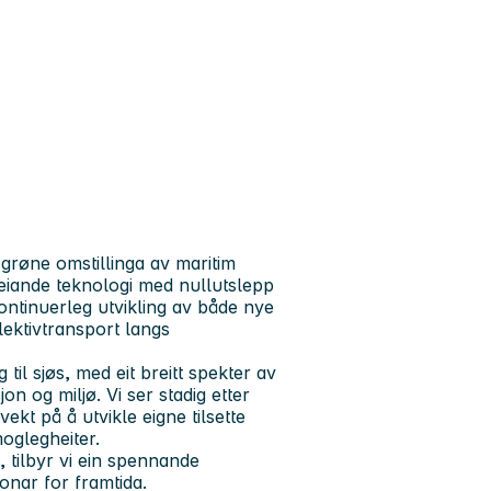
 grøne omstillinga av maritim
leiande teknologi med nullutslepp
ntinuerleg utvikling av både nye
llektivtransport langs
il sjøs, med eit breitt spekter av
jon og miljø. Vi ser stadig etter
t på å utvikle eigne tilsette
oglegheiter.
 tilbyr vi ein spennande
onar for framtida.