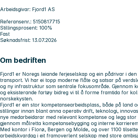
Arbeidsgivar: Fjord1 AS
Referansenr.: 5150817715
Stillingsprosent: 100%
Fast
Søknadsfrist: 13.07.2026
Om bedriften
Fjord1 er Noregs leiande ferjeselskap og ein pådrivar i den
transport. Vi har ei topp moderne flåte og satsar på verds
og ny infrastruktur som sentrale fokusområde. Gjennom ko
og eksisterande fartøy bidreg vi til å forme framtida for ko
norskekysten.
Fjord1 er ein stor kompetansearbeidsplass, både på land og t
stillingar innan blant anna operativ drift, teknologi, innovas
nye medarbeidarar med relevant kompetanse og legg stor vek
gjennom målretta kompetansebygging og interne karrierem
Med kontor i Florø, Bergen og Molde, og over 1100 tilsette,
arbeidskvardag i eit framoverlent selskap med store ambisj