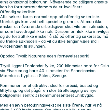
etnisk/nasjonal bakgrunn. Nåværende og tidligere ansatte
kan ha fortrinnsrett dersom de er kvalifisert.
Offentlig søkerliste
Alle søkere føres normalt opp på offentlig søkerliste.
Unntak gis kun ved helt spesielle grunner. At man ikke
ønsker at nåværende arbeidsgiver skal vite om søknaden,
er som hovedregel ikke nok. Dersom unntak ikke innvilges
og du fortsatt ikke ønsker å stå på offentlig søkerliste, må
du trekke søknaden - da vil du ikke lenger være md i
vurderingen til stillingen.
Oppdag Trysil: Naturens egen fornøyelsespark!
Trysil ligger i Innlandet fylke, 200 kilometer nord for Oslo
via Elverum og bare 40 kilometer fra Scandinavian
Mountains flyplass i Sälen, Sverige.
Kommunen er et attraktivt sted for arbeid, bosted og
tilflytting, og det pågår en stor tilrettelegging av nye
boligtomter sentralt i kommunesenteret Innbygda.
Med en jevn befolkningsvekst de siste årene, har vi nå
cirka 6 600 innbyggere. Om vinteren blir vi en av