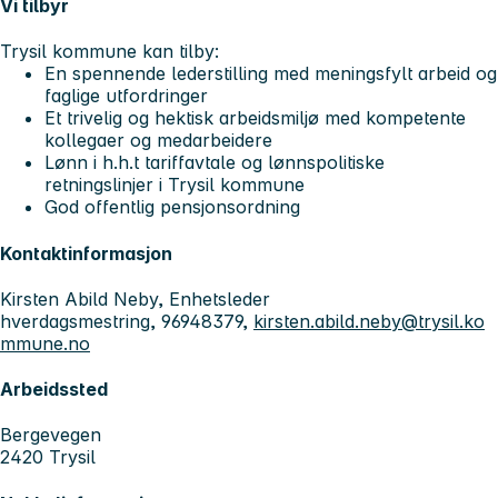
Vi tilbyr
Trysil kommune kan tilby:
En spennende lederstilling med meningsfylt arbeid og
faglige utfordringer
Et trivelig og hektisk arbeidsmiljø med kompetente
kollegaer og medarbeidere
Lønn i h.h.t tariffavtale og lønnspolitiske
retningslinjer i Trysil kommune
God offentlig pensjonsordning
Kontaktinformasjon
Kirsten Abild Neby, Enhetsleder
hverdagsmestring, 96948379,
kirsten.abild.neby@trysil.ko
mmune.no
Arbeidssted
Bergevegen
2420 Trysil