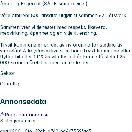
Åmot og Engerdal (SÅTE-samarbeidet).
Våre omtrent 800 ansatte utgjør til sammen 630 årsverk.
Sammen yter vi tjenester med
respekt, likeverd,
medvirkning, åpenhet og en vilje til endring
.
Trysil kommune er en del av
ny ordning
for
sletting av
studielån!
Alle yrkesaktive som bor i Trysil kommune eller
flytter hit etter 1.1.2025 vil etter ett år kunne få slettet 25
000 kroner i året. Les mer om dette
her
.
Sektor
Offentlig
Annonsedata
Rapporter annonse
Stillingsnummer
daa1f400-10f4-49db-a762-6d4f7559fad5