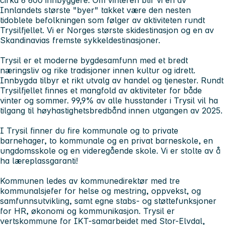
Innlandets største "byer" takket være den nesten
tidoblete befolkningen som følger av aktiviteten rundt
Trysilfjellet. Vi er Norges største skidestinasjon og en av
Skandinavias fremste sykkeldestinasjoner.
Trysil er et moderne bygdesamfunn med et bredt
næringsliv og rike tradisjoner innen kultur og idrett.
Innbygda tilbyr et rikt utvalg av handel og tjenester. Rundt
Trysilfjellet finnes et mangfold av aktiviteter for både
vinter og sommer. 99,9% av alle husstander i Trysil vil ha
tilgang til høyhastighetsbredbånd innen utgangen av 2025.
I Trysil finner du fire kommunale og to private
barnehager, to kommunale og en privat barneskole, en
ungdomsskole og en videregående skole. Vi er stolte av å
ha læreplassgaranti!
Kommunen ledes av kommunedirektør med tre
kommunalsjefer for helse og mestring, oppvekst, og
samfunnsutvikling, samt egne stabs- og støttefunksjoner
for HR, økonomi og kommunikasjon. Trysil er
vertskommune for IKT-samarbeidet med Stor-Elvdal,