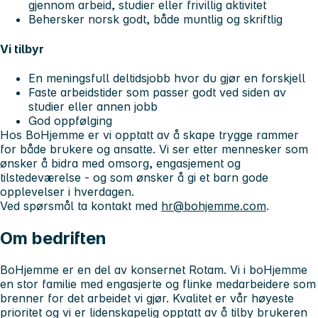
gjennom arbeid, studier eller frivillig aktivitet
Behersker norsk godt, både muntlig og skriftlig
Vi tilbyr
En meningsfull deltidsjobb hvor du gjør en forskjell
Faste arbeidstider som passer godt ved siden av
studier eller annen jobb
God oppfølging
Hos BoHjemme er vi opptatt av å skape trygge rammer
for både brukere og ansatte. Vi ser etter mennesker som
ønsker å bidra med omsorg, engasjement og
tilstedeværelse - og som ønsker å gi et barn gode
opplevelser i hverdagen.
Ved spørsmål ta kontakt med
hr@bohjemme.com
.
Om bedriften
BoHjemme er en del av konsernet Rotam. Vi i boHjemme
en stor familie med engasjerte og flinke medarbeidere som
brenner for det arbeidet vi gjør. Kvalitet er vår høyeste
prioritet og vi er lidenskapelig opptatt av å tilby brukeren