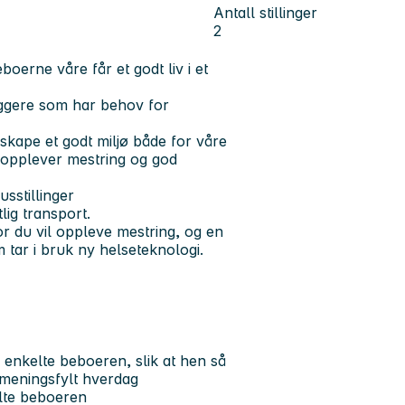
Antall stillinger
2
boerne våre får et godt liv i et
byggere som har behov for
skape et godt miljø både for våre
e opplever mestring og god
sstillinger
tlig transport.
or du vil oppleve mestring, og en
m tar i bruk ny helseteknologi.
den enkelte beboeren, slik at hen så
 meningsfylt hverdag
elte beboeren