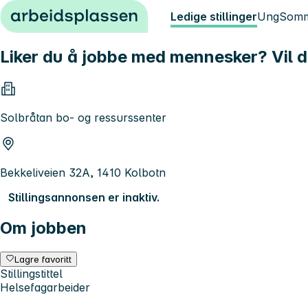
Hopp til innhold
Ledige stillinger
Ung
Somm
Liker du å jobbe med mennesker? Vil du b
Solbråtan bo- og ressurssenter
Bekkeliveien 32A, 1410 Kolbotn
Stillingsannonsen er inaktiv.
Om jobben
Lagre favoritt
Stillingstittel
Helsefagarbeider