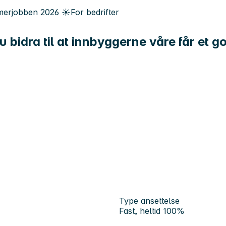
erjobben
2026
☀️
For bedrifter
idra til at innbyggerne våre får et godt
Type ansettelse
Fast, heltid 100%