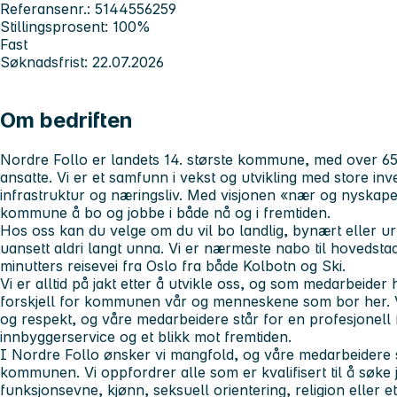
Referansenr.: 5144556259
Stillingsprosent: 100%
Fast
Søknadsfrist: 22.07.2026
Om bedriften
Nordre Follo er landets 14. største kommune, med over 6
ansatte. Vi er et samfunn i vekst og utvikling med store inve
infrastruktur og næringsliv. Med visjonen «nær og nyskap
kommune å bo og jobbe i både nå og i fremtiden.
Hos oss kan du velge om du vil bo landlig, bynært eller urb
uansett aldri langt unna. Vi er nærmeste nabo til hovedsta
minutters reisevei fra Oslo fra både Kolbotn og Ski.
Vi er alltid på jakt etter å utvikle oss, og som medarbeider 
forskjell for kommunen vår og menneskene som bor her. V
og respekt, og våre medarbeidere står for en profesjonell fo
innbyggerservice og et blikk mot fremtiden.
I Nordre Follo ønsker vi mangfold, og våre medarbeidere s
kommunen. Vi oppfordrer alle som er kvalifisert til å søke 
funksjonsevne, kjønn, seksuell orientering, religion eller 