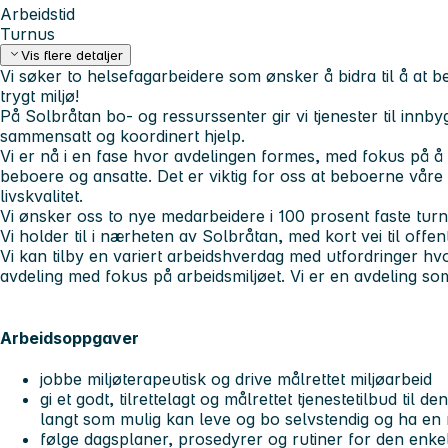
Arbeidstid
Turnus
Vis flere detaljer
Vi søker to helsefagarbeidere som ønsker å bidra til å at be
trygt miljø!
På Solbråtan bo- og ressurssenter gir vi tjenester til inn
sammensatt og koordinert hjelp.
Vi er nå i en fase hvor avdelingen formes, med fokus på å 
beboere og ansatte. Det er viktig for oss at beboerne vår
livskvalitet.
Vi
ønsker oss to nye medarbeidere i 100 prosent faste turnu
Vi holder til i nærheten av Solbråtan, med kort vei til offen
Vi kan tilby en variert arbeidshverdag med utfordringer hv
avdeling med fokus på arbeidsmiljøet. Vi er en avdeling so
Arbeidsoppgaver
jobbe miljøterapeutisk og drive målrettet miljøarbeid
gi et godt, tilrettelagt og målrettet tjenestetilbud til 
langt som mulig kan leve og bo selvstendig og ha en
følge dagsplaner, prosedyrer og rutiner for den enk