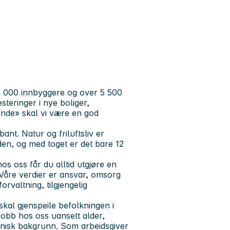
5 000 innbyggere og over 5 500
steringer i nye boliger,
ende» skal vi være en god
ant. Natur og friluftsliv er
den, og med toget er det bare 12
hos oss får du alltid utgjøre en
åre verdier er ansvar, omsorg
rvaltning, tilgjengelig
kal gjenspeile befolkningen i
jobb hos oss uansett alder,
etnisk bakgrunn. Som arbeidsgiver