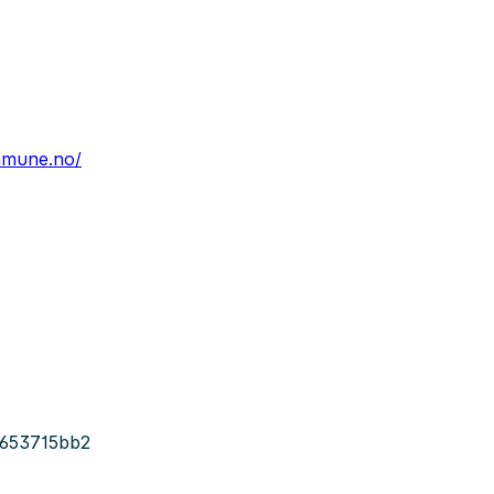
mmune.no/
653715bb2