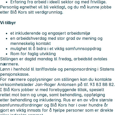
Erfaring fra arbeid i ideell sektor og med frivillige.
Personlig egnethet vil bli vektlagt, og du må kunne jobbe
etter Blå Kors sitt verdigrunnlag.
Vi tilbyr
et inkluderende og engasjert arbeidsmiljø
en arbeidshverdag med stor grad av mening og
menneskelig kontakt
mulighet til å bidra i et viktig samfunnsoppdrag
Rom for faglig utvikling
Stillingen er dagtid mandag til fredag, arbeidstid avtales
nærmere.
Lønn i henhold til tariffavtale og pensjonsordning i Statens
pensjonskasse.
For nærmere opplysninger om stillingen kan du kontakte
virksomhetsleder Jan-Roger Antonsen på tlf. 93 83 88 82.
I Blå Kors jobber vi med forebyggende tiltak, spesielt
rettet mot barn og unge, samt behandling, oppfølging
etter behandling og inkludering. Rus er en av våre største
samfunnsutfordringer og Blå Kors har i over hundre år
gjort en viktig innsats for å hjelpe personer som er direkte