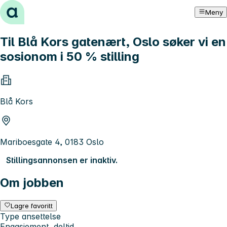
Hopp til innhold
Meny
Til Blå Kors gatenært, Oslo søker vi en
sosionom i 50 % stilling
Blå Kors
Mariboesgate 4, 0183 Oslo
Stillingsannonsen er inaktiv.
Om jobben
Lagre favoritt
Type ansettelse
Engasjement, deltid