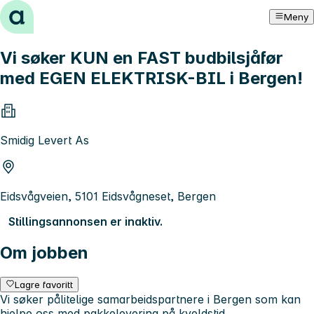
Hopp til innhold
Meny
Vi søker KUN en FAST budbilsjåfør
med EGEN ELEKTRISK-BIL i Bergen!
Smidig Levert As
Eidsvågveien, 5101 Eidsvågneset, Bergen
Stillingsannonsen er inaktiv.
Om jobben
Lagre favoritt
Vi søker pålitelige samarbeidspartnere i Bergen som kan
hjelpe oss med pakkelevering på kveldstid.