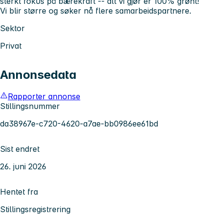
sterkt fokus på bærekraft -- alt vi gjør er 100% grønt!
Vi blir større og søker nå flere samarbeidspartnere.
Sektor
Privat
Annonsedata
Rapporter annonse
Stillingsnummer
da38967e-c720-4620-a7ae-bb0986ee61bd
Sist endret
26. juni 2026
Hentet fra
Stillingsregistrering