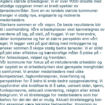
Agders største arbeidsgiver. Vi er over 9000 ansatte med
allsidige oppgaver innen et bredt spekter av
tjenesteområder. Som en av landets største kommuner
trenger vi stadig nye, engasjerte og motiverte
medarbeidere.
Sterkere sammen er vår visjon.
De beste resultatene blir
til i samhandling. Våre arbeidsplasser skal kjennetegnes av
verdiene
på
lag, på stell, på hugget.
Vi ser hverandre,
deler kompetanse og har et større perspektiv enn vårt
eget. Vi legger vekt på god dialog med innbyggerne og
ønsker sammen å skape stadig bedre tjenester. Vi er alltid
på jakt etter effektive og bærekraftige måter å jobbe på –
for fellesskapet, miljøet og fremtiden.
Vår kommune har fokus på et inkluderende arbeidsliv og
er opptatt av at arbeidsstyrken skal gjenspeile mangfoldet
i samfunnet. Vi ønsker medarbeidere med ulike
kompetanser, fagkombinasjoner, livserfaring og
perspektiver for å bidra til enda bedre oppgaveløsning. Vi
oppfordrer alle kvalifiserte til å søke, uansett alder, kjønn,
funksjonsevne, seksuell orientering, religion eller etnisk
bakgrunn. Vi vil tilrettelegge for medarbeidere som har
behov for det der det er mulig. Aktuell tilrettelegging kan
for eksempel være tekniske hjelpemidler, tilpasning av