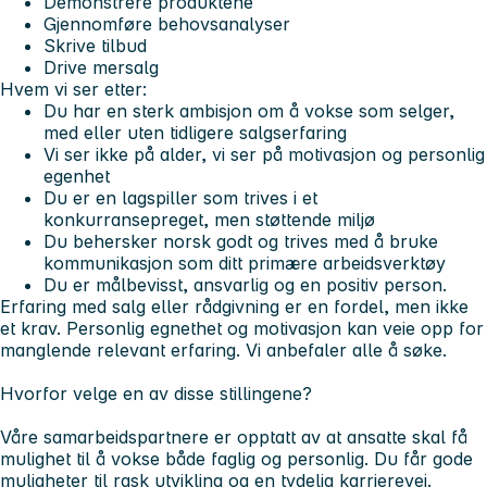
Demonstrere produktene
Gjennomføre behovsanalyser
Skrive tilbud
Drive mersalg
Hvem vi ser etter:
Du har en sterk ambisjon om å vokse som selger,
med eller uten tidligere salgserfaring
Vi ser ikke på alder, vi ser på motivasjon og personlig
egenhet
Du er en lagspiller som trives i et
konkurransepreget, men støttende miljø
Du behersker norsk godt og trives med å bruke
kommunikasjon som ditt primære arbeidsverktøy
Du er målbevisst, ansvarlig og en positiv person.
Erfaring med salg eller rådgivning er en fordel, men ikke
et krav. Personlig egnethet og motivasjon kan veie opp for
manglende relevant erfaring. Vi anbefaler alle å søke.
Hvorfor velge en av disse stillingene?
Våre samarbeidspartnere er opptatt av at ansatte skal få
mulighet til å vokse både faglig og personlig. Du får gode
muligheter til rask utvikling og en tydelig karrierevei.