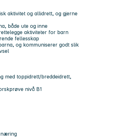
k aktivitet og allidrett, og gjerne
na, både ute og inne
rettelegge aktiviteter for barn
ærende fellesskap
d barna, og kommuniserer godt slik
vsel
ng med toppidrett/breddeidrett,
orskprøve nivå B1
ernæring