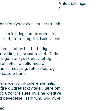
Antall stillinger
6
or fysisk aktivitet, idrett, lek
ker derfor deg som brenner for
rett, kultur- og fritidsaktiviteter.
i har etablert et helhetlig
ikling og sosial trivsel. Dette
nger for fysisk aktivitet og
al rolle i å delta med å
emmer mestring, fellesskap og
 sosiale bånd.
irerende og inkluderende miljø,
åre allidrettsaktiviteter, lære om
og utfordre flere av sine kreative
 bevegelse i sentrum. Slik vil vi
.
eg!