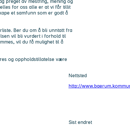
ag preget av mestring, mening og
es for oss alle er at vi får tillit
skape et samfunn som er godt å
rliste. Ber du om å bli unntatt fra
n vil bli vurdert i forhold til
ommes, vil du få mulighet til å
es og oppholdstillatelse være
Nettsted
http://www.baerum.kommu
Sist endret