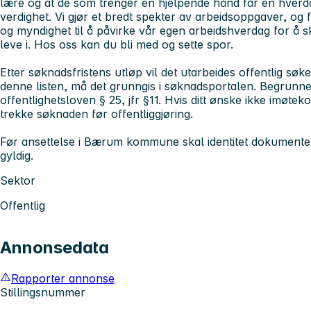
lære og at de som trenger en hjelpende hånd får en hverd
verdighet. Vi gjør et bredt spekter av arbeidsoppgaver, og fell
og myndighet til å påvirke vår egen arbeidshverdag for å 
leve i.
Hos oss kan du bli med og sette spor.
Etter søknadsfristens utløp vil det utarbeides offentlig søke
denne listen, må det grunngis i søknadsportalen. Begrunnelse
offentlighetsloven § 25, jfr §11. Hvis ditt ønske ikke imøtek
trekke søknaden før offentliggjøring.
Før ansettelse i Bærum kommune skal identitet dokumenter
gyldig.
Sektor
Offentlig
Annonsedata
Rapporter annonse
Stillingsnummer