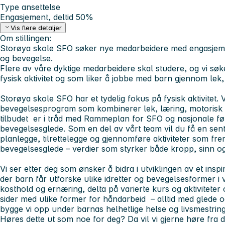
Type ansettelse
Engasjement, deltid 50%
Vis flere detaljer
Om stillingen:
Storøya skole SFO søker nye medarbeidere med engasjement f
og bevegelse.
Flere av våre dyktige medarbeidere skal studere, og vi sø
fysisk aktivitet og som liker å jobbe med barn gjennom lek, id
Storøya skole SFO har et tydelig fokus på fysisk aktivitet. V
bevegelsesprogram som kombinerer lek, læring, motorisk utv
tilbudet er i tråd med Rammeplan for SFO og nasjonale føri
bevegelsesglede. Som en del av vårt team vil du få en sentr
planlegge, tilrettelegge og gjennomføre aktiviteter som fr
bevegelsesglede – verdier som styrker både kropp, sinn og
Vi ser etter deg som ønsker å bidra i utviklingen av et insp
der barn får utforske ulike idretter og bevegelsesformer i v
kosthold og ernæring, delta på varierte kurs og aktiviteter 
sider med ulike former for håndarbeid – alltid med glede og
bygge vi opp under barnas helhetlige helse og livsmestring
Høres dette ut som noe for deg? Da vil vi gjerne høre fra d