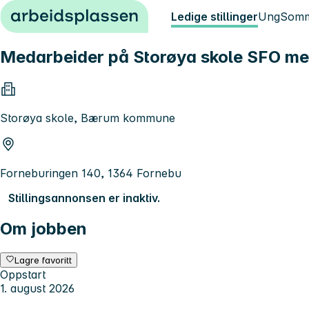
Hopp til innhold
Ledige stillinger
Ung
Somm
Medarbeider på Storøya skole SFO med 
Storøya skole, Bærum kommune
Forneburingen 140, 1364 Fornebu
Stillingsannonsen er inaktiv.
Om jobben
Lagre favoritt
Oppstart
1. august 2026