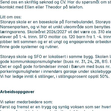
Send oss en skriftlig søknad og CV. Har du spørsmål om sti
kontakt med Ellen eller Theodor på telefon.
Litt om oss:
Storøya skole er en baseskole på Fornebulandet. Storøya s
Nansenparken, og vi har et unikt uteområde som benyttes 
læringsarena. Skoleåret 2026/2027 vil det være ca. 310 elev
elever på 1.-4. trinn. SFO mottar ca. 120 barn fra 1. -4. tr
jobber tett sammen og er et ungt og engasjerende arbeidsm
finne gode systemer og rutiner.
Storøya skole og SFO er lokalisert i samme bygg. Skolen l
gode kommunikasjonsmuligheter (buss nr. 31, 24, 28, 81). 
Det er også gode forbindelser innad i Bærum med buss nr. 1
parkeringsmuligheter i innendørs garasje under skolebygge
Vi har ledige inntil 6 stillinger, i stillingsprosent opptil 50%.
Arbeidsoppgaver
Vi søker medarbeidere som:
Først og fremst er en trygg og synlig voksen som ser hvert