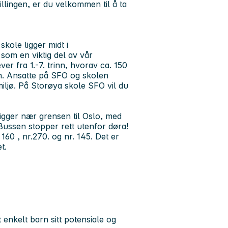
llingen, er du velkommen til å ta
kole ligger midt i
som en viktig del av vår
er fra 1.-7. trinn, hvorav ca. 150
inn. Ansatte på SFO og skolen
iljø. På Storøya skole SFO vil du
igger nær grensen til Oslo, med
Bussen stopper rett utenfor døra!
60 , nr.270. og nr. 145. Det er
t.
 enkelt barn sitt potensiale og