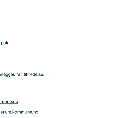
g ute
mlegges før tiltredelse.
mmune.no
baerum.kommune.no