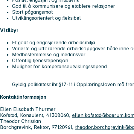
God til å kommunisere og etablere relasjoner
Stort pågangsmot
Utviklingsorientert og ﬂeksibel
Vi tilbyr
Et godt og engasjerende arbeidsmiljø
Varierte og utfordrende arbeidsoppgaver både inne o
Medbestemmelse og medansvar
Offentlig tjenestepensjon
Mulighet for kompetanseutviklingsstipend
Gyldig politiattest iht.§17-11 i Opplæringsloven må fre
Kontaktinformasjon
Ellen Elisabeth Thurmer
Kofstad, Konsulent, 41308060,
ellen.kofstad@baerum.ko
Theodor Christian
Borchgrevink, Rektor, 97120961,
theodor.borchgrevink@