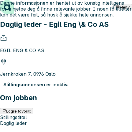
Denne informasjonen er hentet ut av kunstig intelligens
Hopp til innhold
Meny
for å hjelpe deg å finne relevante jobber. I noen få tilfeller
kan det være feil, så husk å sjekke hele annonsen.
Daglig leder - Egil Eng \& Co AS
EGIL ENG & CO AS
Jernkroken 7, 0976 Oslo
Stillingsannonsen er inaktiv.
Om jobben
Lagre favoritt
Stillingstittel
Daglig leder