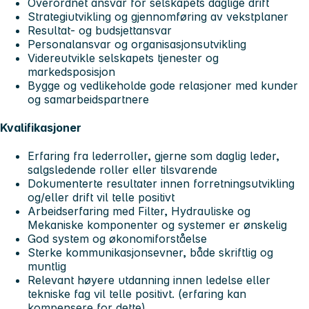
Overordnet ansvar for selskapets daglige drift
Strategiutvikling og gjennomføring av vekstplaner
Resultat- og budsjettansvar
Personalansvar og organisasjonsutvikling
Videreutvikle selskapets tjenester og
markedsposisjon
Bygge og vedlikeholde gode relasjoner med kunder
og samarbeidspartnere
Kvalifikasjoner
Erfaring fra lederroller, gjerne som daglig leder,
salgsledende roller eller tilsvarende
Dokumenterte resultater innen forretningsutvikling
og/eller drift vil telle positivt
Arbeidserfaring med Filter, Hydrauliske og
Mekaniske komponenter og systemer er ønskelig
God system og økonomiforståelse
Sterke kommunikasjonsevner, både skriftlig og
muntlig
Relevant høyere utdanning innen ledelse eller
tekniske fag vil telle positivt. (erfaring kan
kompensere for dette)