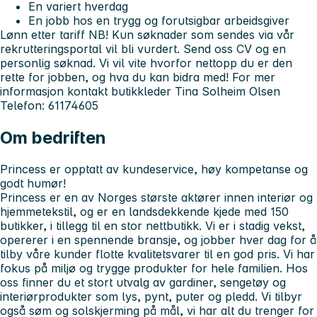
En variert hverdag
En jobb hos en trygg og forutsigbar arbeidsgiver
Lønn etter tariff NB! Kun søknader som sendes via vår
rekrutteringsportal vil bli vurdert. Send oss CV og en
personlig søknad. Vi vil vite hvorfor nettopp du er den
rette for jobben, og hva du kan bidra med! For mer
informasjon kontakt butikkleder Tina Solheim Olsen
Telefon: 61174605
Om bedriften
Princess er opptatt av kundeservice, høy kompetanse og
godt humør!
Princess er en av Norges største aktører innen interiør og
hjemmetekstil, og er en landsdekkende kjede med 150
butikker, i tillegg til en stor nettbutikk. Vi er i stadig vekst,
opererer i en spennende bransje, og jobber hver dag for å
tilby våre kunder flotte kvalitetsvarer til en god pris. Vi har
fokus på miljø og trygge produkter for hele familien. Hos
oss finner du et stort utvalg av gardiner, sengetøy og
interiørprodukter som lys, pynt, puter og pledd. Vi tilbyr
også søm og solskjerming på mål, vi har alt du trenger for