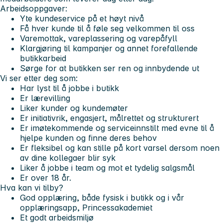
Arbeidsoppgaver:
Yte kundeservice på et høyt nivå
Få hver kunde til å føle seg velkommen til oss
Varemottak, vareplassering og varepåfyll
Klargjøring til kampanjer og annet forefallende
butikkarbeid
Sørge for at butikken ser ren og innbydende ut
Vi ser etter deg som:
Har lyst til å jobbe i butikk
Er lærevilling
Liker kunder og kundemøter
Er initiativrik, engasjert, målrettet og strukturert
Er imøtekommende og serviceinnstilt med evne til å
hjelpe kunden og finne deres behov
Er fleksibel og kan stille på kort varsel dersom noen
av dine kollegaer blir syk
Liker å jobbe i team og mot et tydelig salgsmål
Er over 18 år.
Hva kan vi tilby?
God opplæring, både fysisk i butikk og i vår
opplæringsapp, Princessakademiet
Et godt arbeidsmiljø