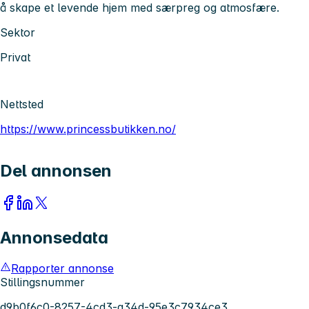
å skape et levende hjem med særpreg og atmosfære.
Sektor
Privat
Nettsted
https://www.princessbutikken.no/
Del annonsen
Annonsedata
Rapporter annonse
Stillingsnummer
d9b0f6c0-8257-4cd3-a34d-95e3c7934ce3