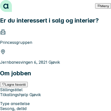
Hopp til innhold
Meny
Er du interessert i salg og interiør?
Princessgruppen
Jernbanesvingen 6, 2821 Gjøvik
Om jobben
Lagre favoritt
Stillingstittel
Tilkallingshjelp Gjøvik
Type ansettelse
Sesong, deltid