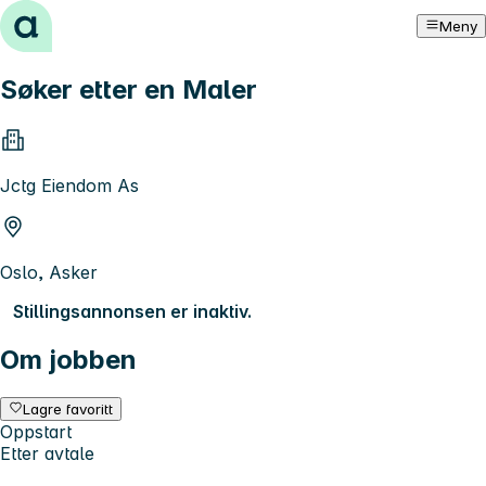
Hopp til innhold
Meny
Søker etter en Maler
Jctg Eiendom As
Oslo, Asker
Stillingsannonsen er inaktiv.
Om jobben
Lagre favoritt
Oppstart
Etter avtale