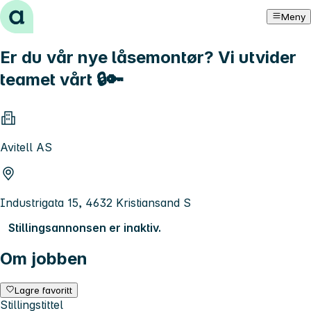
Hopp til innhold
Meny
Er du vår nye låsemontør? Vi utvider
teamet vårt 🔒🔑
Avitell AS
Industrigata 15, 4632 Kristiansand S
Stillingsannonsen er inaktiv.
Om jobben
Lagre favoritt
Stillingstittel