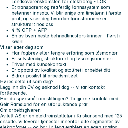
Landsoverenskomsten for elektrofag - LOK
Et transparent og rettferdig lønnssystem som
belønner innsats. Vi blir enige om timelønn i første
prat, og viser deg hvordan lønnstrinnene er
strukturert hos oss
4 % OTP + AFP
En av byen beste behnadlingsforsikringer - Først i
køen!
Vi ser etter deg som:
Har fagbrev eller lengre erfaring som låsmontør
Er selvstendig, strukturert og løsningsorientert
Trives med kundekontakt
Er opptatt av kvalitet og stolthet i arbeidet ditt
Bidrar positivt til arbeidsmiljøet
Høres dette ut som deg?
Legg inn din CV og søknad i dag -- vi tar kontakt
fortløpende.
Har du spørsmål om stillingen? Ta gjerne kontakt med
Geir Ramsland for en uforpliktende prat.
Om arbeidsgiveren
Avitell AS er en elektroinstallatør i Kristiansand med 125
ansatte. Vi leverer tjenester innenfor alle segmenter av
elektrofaget -- og har i tillegg etablert en egen satsing