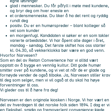
egne løsninger
glad i mennesker
. Du får påfyll i møte med kundene,
og bryr deg om hver eneste en
et ordensmenneske
. Du liker å ha det rent og ryddig
rundt deg
positiv.
Du er en humørspreder – blant kolleger så
vel som kunder
en morgenfugl.
Kandidaten vi søker er en som takler
varierte arbeidstider.
Vi har åpent alle dager i året,
mandag - søndag.
Det første skiftet hos oss starter
kl.
04.30
, så vekkerklokka bør være en god venn.
Hvorfor Narvesen?
Som en del av Reitan Convenience har vi alltid vært
opptatt av å bygge en vennlig kultur. Ditt gode humør
smitter over på kundene, og vi vet at når de er glade og
fornøyde vender de også tilbake. Ja, Narvesen stiller krav
til deg som selger, men vi vil også at du skal ha høye
forventninger til oss.
Vi gleder oss til å høre fra deg!
Narvesen er den originale kiosken i Norge. Vi har vært en
del av hverdagen til det norske folk siden 1894. I dag er vi
en fleksibel, smidig og fremoverlent convenience-kjede