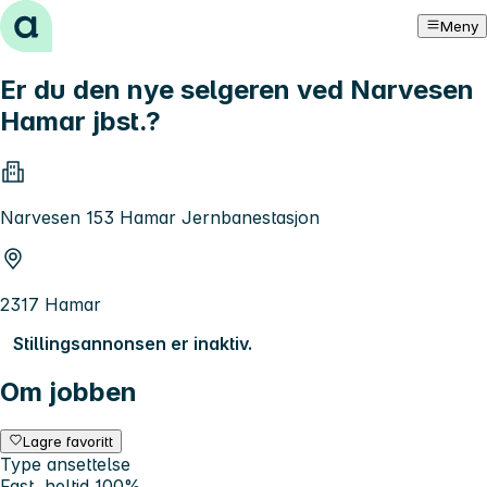
Hopp til innhold
Meny
Er du den nye selgeren ved Narvesen
Hamar jbst.?
Narvesen 153 Hamar Jernbanestasjon
2317 Hamar
Stillingsannonsen er inaktiv.
Om jobben
Lagre favoritt
Type ansettelse
Fast, heltid 100%