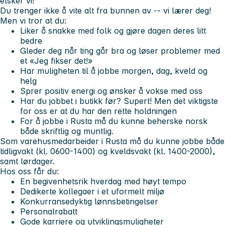
elsker vi!
Du trenger ikke å vite alt fra bunnen av -- vi lærer deg!
Men vi tror at du:
Liker å snakke med folk og gjøre dagen deres litt
bedre
Gleder deg når ting går bra og løser problemer med
et «Jeg fikser det!»
Har muligheten til å jobbe morgen, dag, kveld og
helg
Sprer positiv energi og ønsker å vokse med oss
Har du jobbet i butikk før? Supert! Men det viktigste
for oss er at du har den rette holdningen
For å jobbe i Rusta må du kunne beherske norsk
både skriftlig og muntlig.
Som varehusmedarbeider i Rusta må du kunne jobbe både
tidligvakt (kl. 0600-1400) og kveldsvakt (kl. 1400-2000),
samt lørdager.
Hos oss får du:
En begivenhetsrik hverdag med høyt tempo
Dedikerte kollegaer i et uformelt miljø
Konkurransedyktig lønnsbetingelser
Personalrabatt
Gode karriere og utviklingsmuligheter