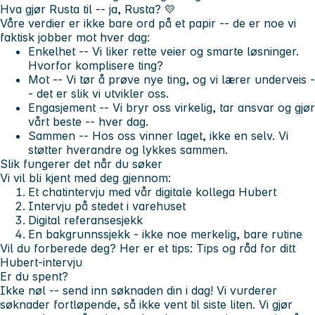
Hva gjør Rusta til -- ja, Rusta? 💛
Våre verdier er ikke bare ord på et papir -- de er noe vi
faktisk jobber mot hver dag:
Enkelhet -- Vi liker rette veier og smarte løsninger.
Hvorfor komplisere ting?
Mot -- Vi tør å prøve nye ting, og vi lærer underveis -
- det er slik vi utvikler oss.
Engasjement -- Vi bryr oss virkelig, tar ansvar og gjør
vårt beste -- hver dag.
Sammen -- Hos oss vinner laget, ikke en selv. Vi
støtter hverandre og lykkes sammen.
Slik fungerer det når du søker
Vi vil bli kjent med deg gjennom:
Et chatintervju med vår digitale kollega Hubert
Intervju på stedet i varehuset
Digital referansesjekk
En bakgrunnssjekk - ikke noe merkelig, bare rutine
Vil du forberede deg? Her er et tips:
Tips og råd for ditt
Hubert-intervju
Er du spent?
Ikke nøl -- send inn søknaden din i dag! Vi vurderer
søknader fortløpende, så ikke vent til siste liten. Vi gjør