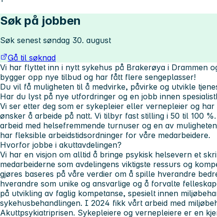
Søk på jobben
Søk senest søndag 30. august
Gå til søknad
Vi har flyttet inn i nytt sykehus på Brakerøya i Drammen og 
bygger opp nye tilbud og har fått flere sengeplasser!
Du vil få muligheten til å medvirke, påvirke og utvikle tjen
Har du lyst på nye utfordringer og en jobb innen spesialis
Vi ser etter deg som er sykepleier eller vernepleier og har 
ønsker å arbeide på natt. Vi tilbyr fast stilling i 50 til 10
arbeid med helsefremmende turnuser og en av mulighetene e
har fleksible arbeidstidsordninger for våre medarbeidere.
Hvorfor jobbe i akuttavdelingen?
Vi har en visjon om alltid å bringe psykisk helsevern et skri
medarbeiderne som avdelingens viktigste ressurs og komp
gjøres baseres på våre verdier om å spille hverandre bedr
hverandre som unike og ansvarlige og å forvalte felleskapet
på utvikling av faglig kompetanse, spesielt innen miljøbeha
sykehusbehandlingen. I 2024 fikk vårt arbeid med miljøbe
Akuttpsykiatriprisen. Sykepleiere og vernepleiere er en k