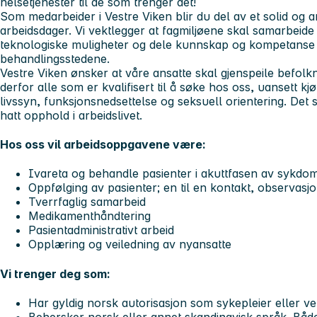
helsetjenester til de som trenger det!
Som medarbeider i Vestre Viken blir du del av et solid og am
arbeidsdager. Vi vektlegger at fagmiljøene skal samarbeid
teknologiske muligheter og dele kunnskap og kompetanse 
behandlingsstedene.
Vestre Viken ønsker at våre ansatte skal gjenspeile befol
derfor alle som er kvalifisert til å søke hos oss, uansett kjøn
livssyn, funksjonsnedsettelse og seksuell orientering. De
hatt opphold i arbeidslivet.
Hos oss vil arbeidsoppgavene være:
Ivareta og behandle pasienter i akuttfasen av sykdo
Oppfølging av pasienter; en til en kontakt, observasj
Tverrfaglig samarbeid
Medikamenthåndtering
Pasientadministrativt arbeid
Opplæring og veiledning av nyansatte
Vi trenger deg som:
Har gyldig norsk autorisasjon som sykepleier eller ve
Behersker norsk eller annet skandinavisk språk. Både 