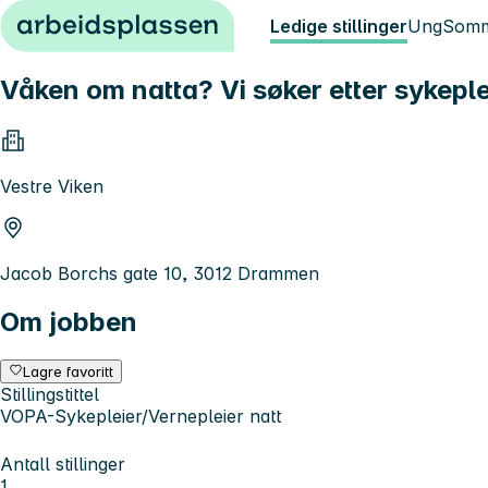
Hopp til innhold
Ledige stillinger
Ung
Somm
Våken om natta? Vi søker etter sykepleie
Vestre Viken
Jacob Borchs gate 10, 3012 Drammen
Om jobben
Lagre favoritt
Stillingstittel
VOPA-Sykepleier/Vernepleier natt
Antall stillinger
1