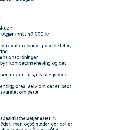
k
eksjon
utgjør inntil 40 000 kr
 rabattordninger på aktiviteter,
land
pensjonsordninger
ilbyr kompetanseheving og det
viken.no/om-oss/utviklingsplan-
ntliggjøres, selv om det er bedt
dsvarslet om dette.
pesialisthelsetjenester til
der, men også steder der det er
helsetjenester på nye måter.