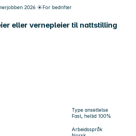
erjobben
2026
☀️
For bedrifter
r eller vernepleier til nattstilling
Type ansettelse
Fast, heltid 100%
Arbeidsspråk
Norsk