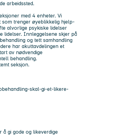
de arbeidssted.
seksjoner med 4 enheter. Vi
 som trenger øyeblikkelig hjelp-
fte alvorlige psykiske lidelser
e lidelser. Innleggelsene skjer på
jøbehandling og tett samhandling
dere har akuttavdelingen et
tart av nødvendige
tell behandling.
temt seksjon.
obehandling-skal-gi-et-likere-
 å gi gode og likeverdige