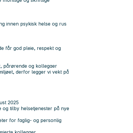
ng innen psykisk helse og rus
de får god pleie, respekt og
, pårørende og kollegaer
iljøet, derfor legger vi vekt på
gust 2025
e og tilby helsetjenester på nye
er for faglig- og personlig
asjerte kollegaer