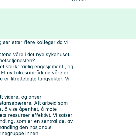
ser etter flere kolleger da vi
estene våre i det nye sykehuset.
thelsetjenesten?
et sterkt faglig engasjement., og
0 %. Et av fokusområdene våre er
r tilrettelagte langvakter. Vi
tt videre, og anser
etansebærere. Alt arbeid som
e, å vise åpenhet, å møte
s ressurser effektivt. Vi satser
ndling, som er en sentral del av
handling den nasjonale
jernegruppe innen