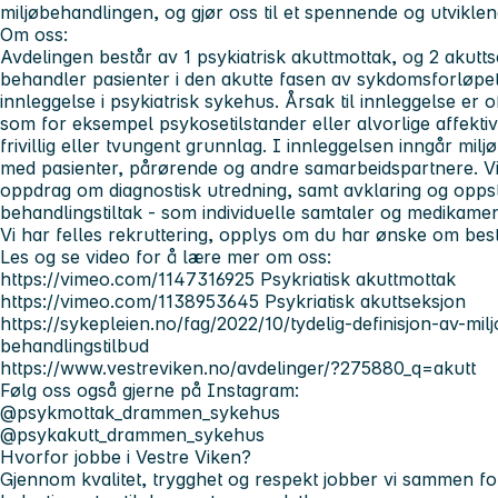
miljøbehandlingen, og gjør oss til et spennende og utviklen
Om oss:
Avdelingen består av 1 psykiatrisk akuttmottak, og 2 akutt
behandler pasienter i den akutte fasen av sykdomsforløpet
innleggelse i psykiatrisk sykehus. Årsak til innleggelse er o
som for eksempel psykosetilstander eller alvorlige affektiv
frivillig eller tvungent grunnlag. I innleggelsen inngår mil
med pasienter, pårørende og andre samarbeidspartnere. Vi
oppdrag om diagnostisk utredning, samt avklaring og opps
behandlingstiltak - som individuelle samtaler og medikamen
Vi har felles rekruttering, opplys om du har ønske om bes
Les og se video for å lære mer om oss:
https://vimeo.com/1147316925 Psykriatisk akuttmottak
https://vimeo.com/1138953645 Psykriatisk akuttseksjon
https://sykepleien.no/fag/2022/10/tydelig-definisjon-av-milj
behandlingstilbud
https://www.vestreviken.no/avdelinger/?275880_q=akutt
Følg oss også gjerne på Instagram:
@psykmottak_drammen_sykehus
@psykakutt_drammen_sykehus
Hvorfor jobbe i Vestre Viken?
Gjennom kvalitet, trygghet og respekt jobber vi sammen for