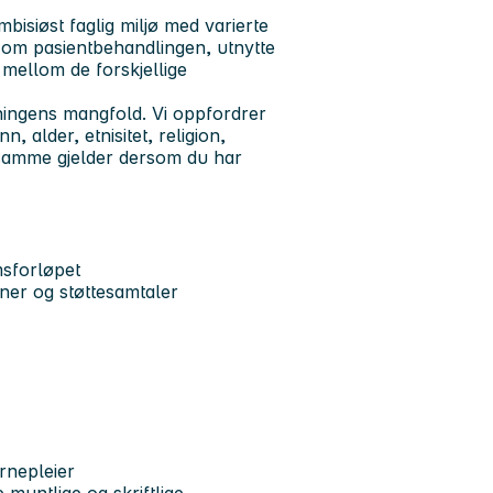
bisiøst faglig miljø med varierte
e om pasientbehandlingen, utnytte
mellom de forskjellige
kningens mangfold. Vi oppfordrer
n, alder, etnisitet, religion,
t samme gjelder dersom du har
msforløpet
oner og støttesamtaler
rnepleier
muntlige og skriftlige