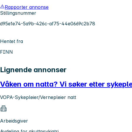
Rapporter annonse
Stillingsnummer
d95e1e74-5a9b-426c-af75-44e0669c2b78
Hentet fra
FINN
Lignende annonser
Våken om natta? Vi søker etter sykepleie
VOPA-Sykepleier/Vernepleier natt
Arbeidsgiver
Avdeling for akuttpsykiatri