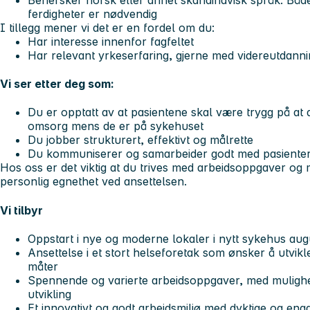
ferdigheter er nødvendig
I tillegg mener vi det er en fordel om du:
Har interesse innenfor fagfeltet
Har relevant yrkeserfaring, gjerne med videreutdanni
Vi ser etter deg som:
Du er opptatt av at pasientene skal være trygg på at 
omsorg mens de er på sykehuset
Du jobber strukturert, effektivt og målrette
Du kommuniserer og samarbeider godt med pasienter
Hos oss er det viktig at du trives med arbeidsoppgaver og m
personlig egnethet ved ansettelsen.
Vi tilbyr
Oppstart i nye og moderne lokaler i nytt sykehus au
Ansettelse i et stort helseforetak som ønsker å utvikl
måter
Spennende og varierte arbeidsoppgaver, med mulighet
utvikling
Et innovativt og godt arbeidsmiljø med dyktige og eng