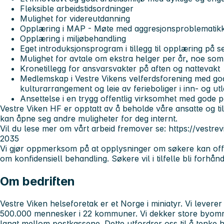
Fleksible arbeidstidsordninger
Mulighet for videreutdanning
Opplæring i MAP - Møte med aggresjonsproblematik
Opplæring i miljøbehandling
Eget introduksjonsprogram i tillegg til opplæring på s
Mulighet for avtale om ekstra helger per år, noe som 
Kronetillegg for ansvarsvakter på aften og nattevakt
Medlemskap i Vestre Vikens velferdsforening med gode
kulturarrangement og leie av ferieboliger i inn- og ut
Ansettelse i en trygg offentlig virksomhet med gode 
Vestre Viken HF er opptatt av å beholde våre ansatte og t
kan åpne seg andre muligheter for deg internt.
Vil du lese mer om vårt arbeid fremover se: https://vestre
2035
Vi gjør oppmerksom på at opplysninger om søkere kan offe
om konfidensiell behandling. Søkere vil i tilfelle bli forhån
Om bedriften
Vestre Viken helseforetak er et Norge i miniatyr. Vi leverer s
500.000 mennesker i 22 kommuner. Vi dekker store byområ
langt mellom postkassene. Dette utfordrer oss til å tenke 