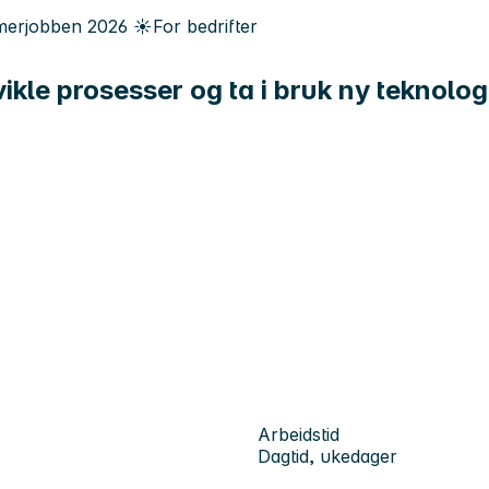
erjobben
2026
☀️
For bedrifter
ikle prosesser og ta i bruk ny teknolog
Arbeidstid
Dagtid, ukedager