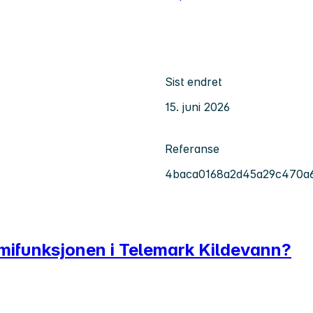
Sist endret
15. juni 2026
Referanse
4baca0168a2d45a29c470a
omifunksjonen i Telemark Kildevann?