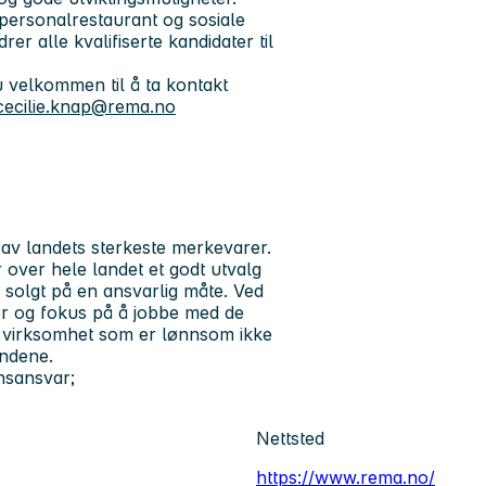
 personalrestaurant og sosiale
er alle kvalifiserte kandidater til
 velkommen til å ta kontakt
cecilie.knap@rema.no
av landets sterkeste merkevarer.
over hele landet et godt utvalg
og solgt på en ansvarlig måte. Ved
er og fokus på å jobbe med de
d virksomhet som er lønnsom ikke
undene.
nsansvar;
Nettsted
https://www.rema.no/