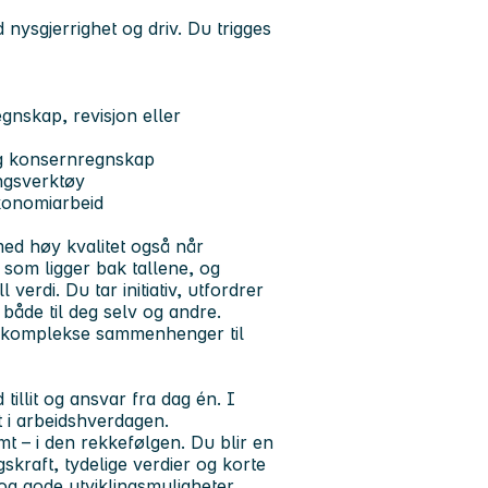
 nysgjerrighet og driv. Du trigges
egnskap, revisjon eller
og konsernregnskap
ingsverktøy
økonomiarbeid
g
 med høy kvalitet også når
 som ligger bak tallene, og
 verdi. Du tar initiativ, utfordrer
både til deg selv og andre.
e komplekse sammenhenger til
tillit og ansvar fra dag én. I
et i arbeidshverdagen.
 – i den rekkefølgen. Du blir en
skraft, tydelige verdier og korte
n og gode utviklingsmuligheter.