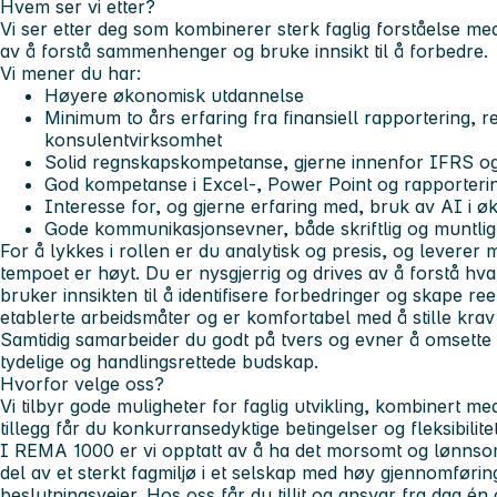
Hvem ser vi etter?
Vi ser etter deg som kombinerer sterk faglig forståelse med
av å forstå sammenhenger og bruke innsikt til å forbedre.
Vi mener du har:
Høyere økonomisk utdannelse
Minimum to års erfaring fra finansiell rapportering, r
konsulentvirksomhet
Solid regnskapskompetanse, gjerne innenfor IFRS 
God kompetanse i Excel-, Power Point og rapporter
Interesse for, og gjerne erfaring med, bruk av AI i 
Gode kommunikasjonsevner, både skriftlig og muntli
For å lykkes i rollen er du analytisk og presis, og leverer
tempoet er høyt. Du er nysgjerrig og drives av å forstå hva
bruker innsikten til å identifisere forbedringer og skape reell
etablerte arbeidsmåter og er komfortabel med å stille krav 
Samtidig samarbeider du godt på tvers og evner å omsett
tydelige og handlingsrettede budskap.
Hvorfor velge oss?
Vi tilbyr gode muligheter for faglig utvikling, kombinert med 
tillegg får du konkurransedyktige betingelser og fleksibilit
I REMA 1000 er vi opptatt av å ha det morsomt og lønnsomt
del av et sterkt fagmiljø i et selskap med høy gjennomføring
beslutningsveier. Hos oss får du tillit og ansvar fra dag é