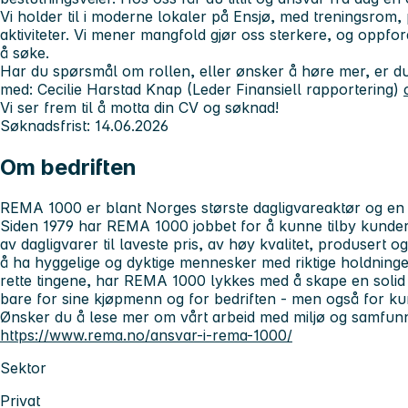
Vi holder til i moderne lokaler på Ensjø, med treningsrom,
aktiviteter. Vi mener mangfold gjør oss sterkere, og oppfordr
å søke.
Har du spørsmål om rollen, eller ønsker å høre mer, er du
med:
Cecilie Harstad Knap (Leder Finansiell rapportering)
Vi ser frem til å motta din CV og søknad!
Søknadsfrist: 14.06.2026
Om bedriften
REMA 1000 er blant Norges største dagligvareaktør og en 
Siden 1979 har REMA 1000 jobbet for å kunne tilby kunder 
av dagligvarer til laveste pris, av høy kvalitet, produsert 
å ha hyggelige og dyktige mennesker med riktige holdning
rette tingene, har REMA 1000 lykkes med å skape en soli
bare for sine kjøpmenn og for bedriften - men også for k
Ønsker du å lese mer om vårt arbeid med miljø og samfun
https://www.rema.no/ansvar-i-rema-1000/
Sektor
Privat