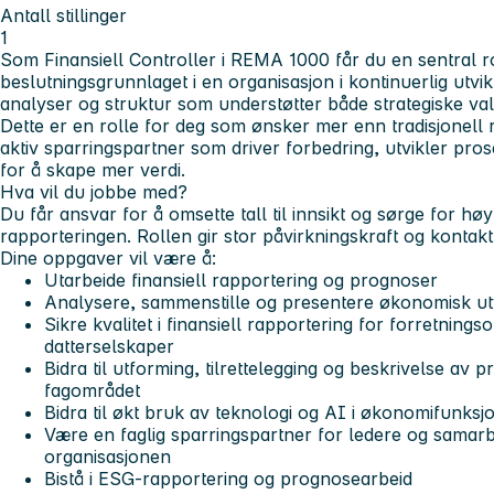
Antall stillinger
1
Som Finansiell Controller i REMA 1000 får du en sentral ro
beslutningsgrunnlaget i en organisasjon i kontinuerlig utvikl
analyser og struktur som understøtter både strategiske val
Dette er en rolle for deg som ønsker mer enn tradisjonell 
aktiv sparringspartner som driver forbedring, utvikler pros
for å skape mer verdi.
Hva vil du jobbe med?
Du får ansvar for å omsette tall til innsikt og sørge for høy 
rapporteringen. Rollen gir stor påvirkningskraft og kontak
Dine oppgaver vil være å:
Utarbeide finansiell rapportering og prognoser
Analysere, sammenstille og presentere økonomisk u
Sikre kvalitet i finansiell rapportering for forretning
datterselskaper
Bidra til utforming, tilrettelegging og beskrivelse av 
fagområdet
Bidra til økt bruk av teknologi og AI i økonomifunks
Være en faglig sparringspartner for ledere og samarb
organisasjonen
Bistå i ESG-rapportering og prognosearbeid