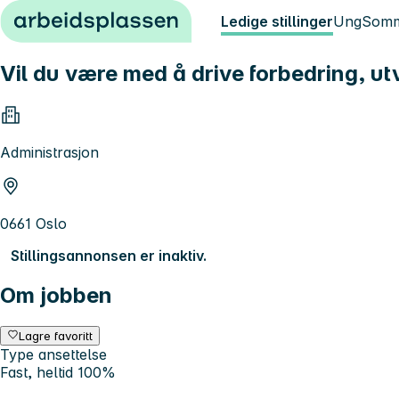
Hopp til innhold
Ledige stillinger
Ung
Somm
Vil du være med å drive forbedring, utv
Administrasjon
0661 Oslo
Stillingsannonsen er inaktiv.
Om jobben
Lagre favoritt
Type ansettelse
Fast, heltid 100%