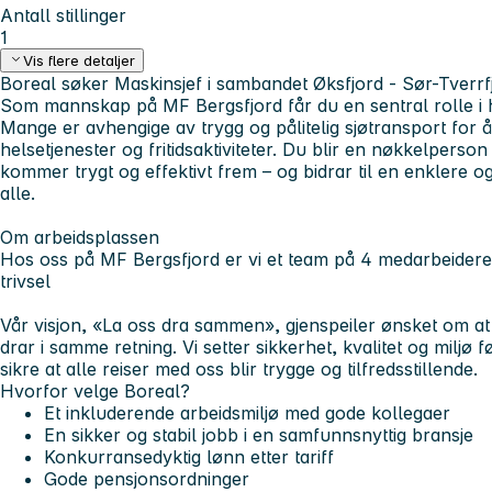
Antall stillinger
1
Vis flere detaljer
Boreal søker Maskinsjef i sambandet
Øksfjord - Sør-Tverr
Som mannskap på
MF Bergsfjord
får du en sentral rolle i
Mange er avhengige av trygg og pålitelig sjøtransport for å
helsetjenester og fritidsaktiviteter. Du blir en nøkkelperso
kommer trygt og effektivt frem – og bidrar til en enklere 
alle.
Om arbeidsplassen
Hos oss på MF Bergsfjord er vi et team på 4 medarbeider
trivsel
Vår visjon, «La oss dra sammen», gjenspeiler ønsket om at
drar i samme retning. Vi setter sikkerhet, kvalitet og miljø 
sikre at alle reiser med oss blir trygge og tilfredsstillende.
Hvorfor velge Boreal?
Et inkluderende arbeidsmiljø med gode kollegaer
En sikker og stabil jobb i en samfunnsnyttig bransje
Konkurransedyktig lønn etter tariff
Gode pensjonsordninger