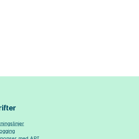
ifter
ningslinjer
logging
nnonser med API