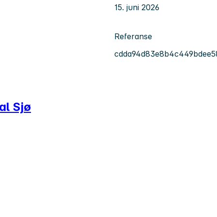
15. juni 2026
Referanse
cdda94d83e8b4c449bdee5
al Sjø