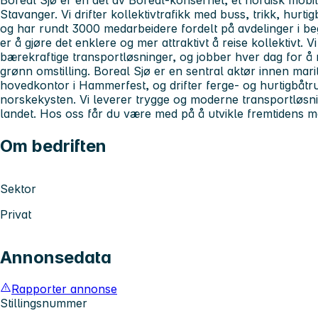
Boreal Sjø er en del av Boreal-konsernet, et nordisk mobi
Stavanger. Vi drifter kollektivtrafikk med buss, trikk, hurti
og har rundt 3000 medarbeidere fordelt på avdelinger i b
er å gjøre det enklere og mer attraktivt å reise kollektivt. V
bærekraftige transportløsninger, og jobber hver dag for å r
grønn omstilling. Boreal Sjø er en sentral aktør innen marit
hovedkontor i Hammerfest, og drifter ferge- og hurtigbåtru
norskekysten. Vi leverer trygge og moderne transportløsni
landet. Hos oss får du være med på å utvikle fremtidens ma
Om bedriften
Sektor
Privat
Annonsedata
Rapporter annonse
Stillingsnummer