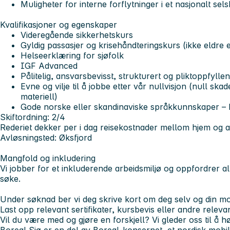
Muligheter for interne forflytninger i et nasjonalt sel
Kvalifikasjoner og egenskaper
Videregående sikkerhetskurs
Gyldig passasjer og krisehåndteringskurs (ikke eldre 
Helseerklæring for sjøfolk
IGF Advanced
Pålitelig, ansvarsbevisst, strukturert og pliktoppfylle
Evne og vilje til å jobbe etter vår nullvisjon (null ska
materiell)
Gode norske eller skandinaviske språkkunnskaper – b
Skiftordning: 2/4
Rederiet dekker
per i dag reisekostnader mellom hjem og a
Avløsningsted:
Øksfjord
Mangfold og inkludering
Vi jobber for et inkluderende arbeidsmiljø og oppfordrer alle
søke.
Under søknad ber vi deg skrive kort om deg selv og din mot
Last opp relevant sertifikater, kursbevis eller andre relev
Vil du være med og gjøre en forskjell? Vi gleder oss til å h