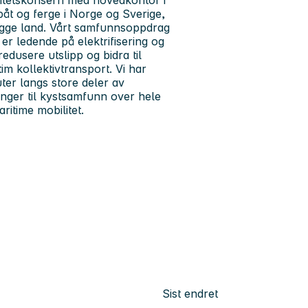
litetskonsern med hovedkontor i
gbåt og ferge i Norge og Sverige,
egge land. Vårt samfunnsoppdrag
i er ledende på elektrifisering og
edusere utslipp og bidra til
im kollektivtransport. Vi har
ter langs store deler av
nger til kystsamfunn over hele
ritime mobilitet.
Sist endret