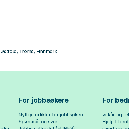
 Østfold, Troms, Finnmark
For jobbsøkere
For bedr
Nyttige artikler for jobbsøkere
Vilkår og ret
Spørsmål og svar
Hjelp til inn
sler
Jobbe i utlandet (EURES)
Overføre a