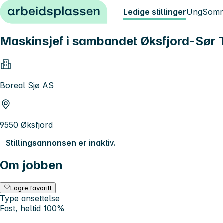
Hopp til innhold
Ledige stillinger
Ung
Somm
Maskinsjef i sambandet Øksfjord-Sør T
Boreal Sjø AS
9550 Øksfjord
Stillingsannonsen er inaktiv.
Om jobben
Lagre favoritt
Type ansettelse
Fast, heltid 100%