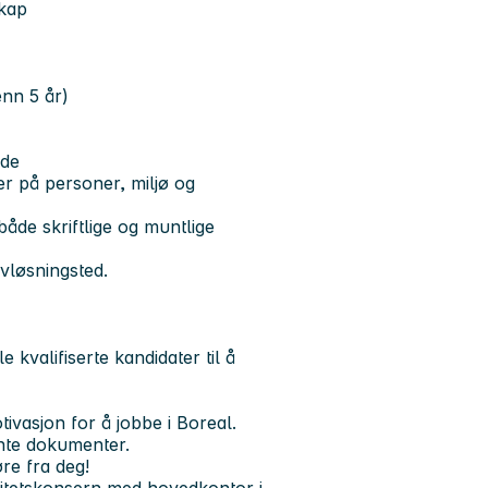
skap
enn 5 år)
nde
der på personer, miljø og
åde skriftlige og muntlige
vløsningsted.
 kvalifiserte kandidater til å
ivasjon for å jobbe i Boreal.
ante dokumenter.
øre fra deg!