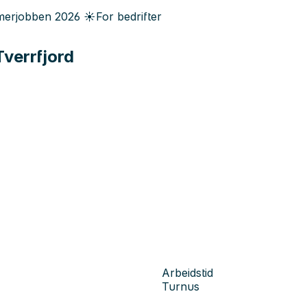
erjobben
2026
☀️
For bedrifter
verrfjord
Arbeidstid
Turnus