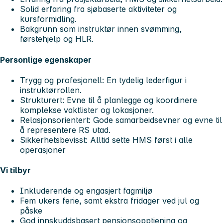
Solid erfaring fra sjøbaserte aktiviteter og
kursformidling.
Bakgrunn som instruktør innen svømming,
førstehjelp og HLR.
Personlige egenskaper
Trygg og profesjonell: En tydelig lederfigur i
instruktørrollen.
Strukturert: Evne til å planlegge og koordinere
komplekse vaktlister og lokasjoner.
Relasjonsorientert: Gode samarbeidsevner og evne til
å representere RS utad.
Sikkerhetsbevisst: Alltid sette HMS først i alle
operasjoner
Vi tilbyr
Inkluderende og engasjert fagmiljø
Fem ukers ferie, samt ekstra fridager ved jul og
påske
God innskuddsbasert pensjonsopptjening og