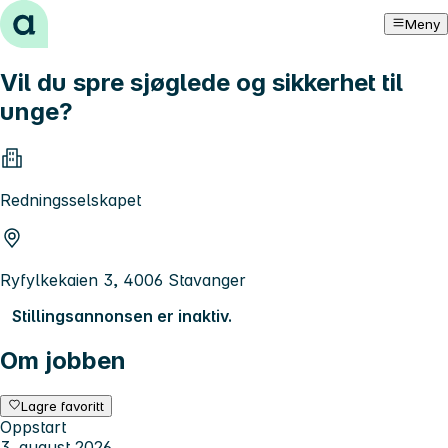
Hopp til innhold
Meny
Vil du spre sjøglede og sikkerhet til
unge?
Redningsselskapet
Ryfylkekaien 3, 4006 Stavanger
Stillingsannonsen er inaktiv.
Om jobben
Lagre favoritt
Oppstart
3. august 2026