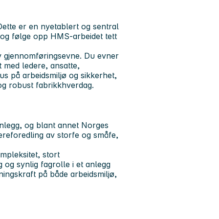
tte er en nyetablert og sentral
le og følge opp HMS-arbeidet tett
iv gjennomføringsevne. Du evner
et med ledere, ansatte,
kus på arbeidsmiljø og sikkerhet,
 og robust fabrikkhverdag.
nlegg, og blant annet Norges
ereforedling av storfe og småfe,
pleksitet, stort
 og synlig fagrolle i et anlegg
ingskraft på både arbeidsmiljø,