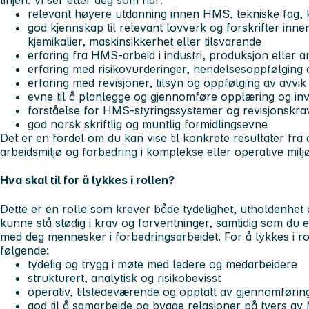
linjen. Vi ser etter deg som har:
relevant høyere utdanning innen HMS, tekniske fag, kv
god kjennskap til relevant lovverk og forskrifter innen
kjemikalier, maskinsikkerhet eller tilsvarende
erfaring fra HMS-arbeid i industri, produksjon eller 
erfaring med risikovurderinger, hendelsesoppfølging 
erfaring med revisjoner, tilsyn og oppfølging av avvik 
evne til å planlegge og gjennomføre opplæring og in
forståelse for HMS-styringssystemer og revisjonskra
god norsk skriftlig og muntlig formidlingsevne
Det er en fordel om du kan vise til konkrete resultater fra
arbeidsmiljø og forbedring i komplekse eller operative miljø
Hva skal til for å lykkes i rollen?
Dette er en rolle som krever både tydelighet, utholdenhet og
kunne stå stødig i krav og forventninger, samtidig som du 
med deg mennesker i forbedringsarbeidet. For å lykkes i ro
følgende:
tydelig og trygg i møte med ledere og medarbeidere
strukturert, analytisk og risikobevisst
operativ, tilstedeværende og opptatt av gjennomførin
god til å samarbeide og bygge relasjoner på tvers av