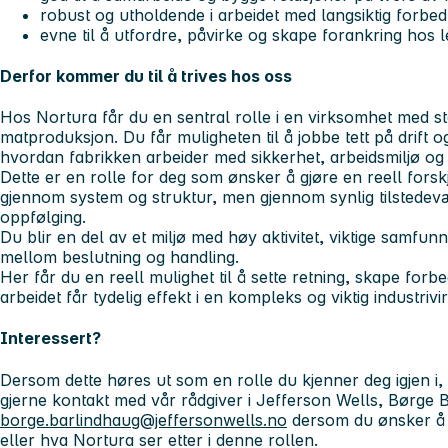
robust og utholdende i arbeidet med langsiktig forbed
evne til å utfordre, påvirke og skape forankring hos le
Derfor kommer du til å trives hos oss
Hos Nortura får du en sentral rolle i en virksomhet med s
matproduksjon. Du får muligheten til å jobbe tett på drift 
hvordan fabrikken arbeider med sikkerhet, arbeidsmiljø og 
Dette er en rolle for deg som ønsker å gjøre en reell forsk
gjennom system og struktur, men gjennom synlig tilstedevæ
oppfølging.
Du blir en del av et miljø med høy aktivitet, viktige samf
mellom beslutning og handling.
Her får du en reell mulighet til å sette retning, skape forb
arbeidet får tydelig effekt i en kompleks og viktig industriv
Interessert?
Dersom dette høres ut som en rolle du kjenner deg igjen i, v
gjerne kontakt med vår rådgiver i Jefferson Wells, Børge 
borge.barlindhaug@jeffersonwells.no
dersom du ønsker å v
eller hva Nortura ser etter i denne rollen.