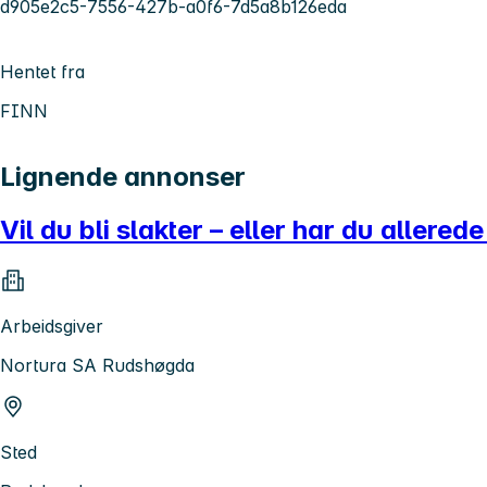
d905e2c5-7556-427b-a0f6-7d5a8b126eda
Hentet fra
FINN
Lignende annonser
Vil du bli slakter – eller har du allerede
Arbeidsgiver
Nortura SA Rudshøgda
Sted