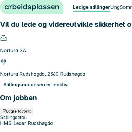
Hopp til innhold
Ledige stillinger
Ung
Somm
Vil du lede og videreutvikle sikkerhet 
Nortura SA
Nortura Rudshøgda, 2360 Rudshøgda
Stillingsannonsen er inaktiv.
Om jobben
Lagre favoritt
Stillingstittel
HMS-Leder Rudshøgda