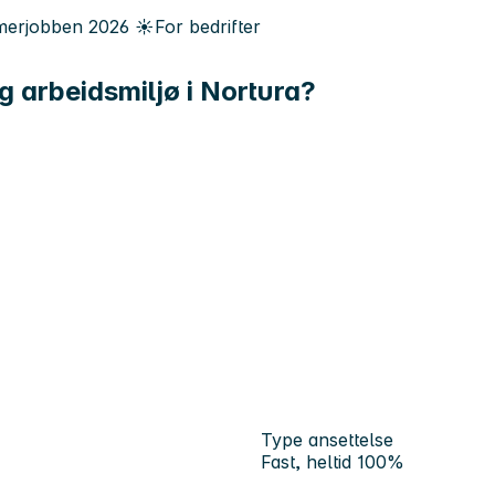
erjobben
2026
☀️
For bedrifter
og arbeidsmiljø i Nortura?
Type ansettelse
Fast, heltid 100%