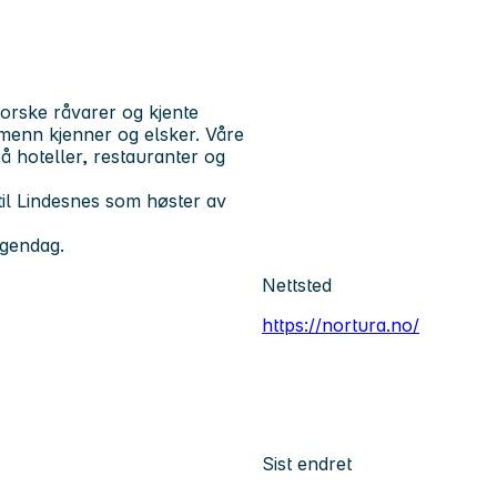
rske råvarer og kjente
menn kjenner og elsker. Våre
å hoteller, restauranter og
til Lindesnes som høster av
rgendag.
Nettsted
https://nortura.no/
Sist endret