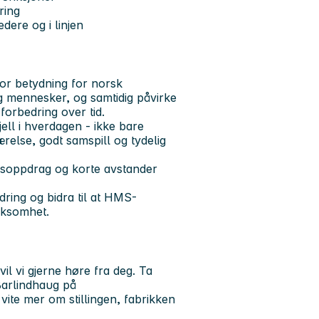
ring
dere og i linjen
tor betydning for norsk
og mennesker, og samtidig påvirke
forbedring over tid.
jell i hverdagen - ikke bare
relse, godt samspill og tydelig
unnsoppdrag og korte avstander
edring og bidra til at HMS-
irksomhet.
il vi gjerne høre fra deg. Ta
Barlindhaug på
ite mer om stillingen, fabrikken