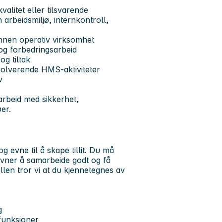
alitet eller tilsvarende
 arbeidsmiljø, internkontroll,
annen operativ virksomhet
og forbedringsarbeid
og tiltak
volverende HMS-aktiviteter
v
 arbeid med sikkerhet,
er.
 evne til å skape tillit. Du må
evner å samarbeide godt og få
llen tror vi at du kjennetegnes av
g
 funksjoner