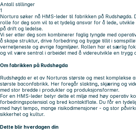
Antall stillinger
1
Nortura søker nå HMS-leder til fabrikken på Rudshøgda. De
rolle for deg som vil ta et tydelig ansvar for å lede, utvik
på drift og ledelse.
Vi ser etter deg som kombinerer faglig tyngde med operat
å skape struktur, drive forbedring og bygge tillit i samspill
vernetjeneste og øvrige fagmiljøer. Rollen har et særlig fo
og vil være sentral i arbeidet med å videreutvikle en trygg
Om fabrikken på Rudshøgda
Rudshøgda er et av Norturas største og mest komplekse a
største baconfabrikk. Her foregår slakting, skjæring og vid
med stor bredde i produkter og produksjonsformer.
For en HMS-leder betyr dette et miljø med høy operativ kom
forbedringspotensial og bred kontaktflate. Du får en tydelig
med høyt tempo, mange risikodimensjoner - og stor påvirkn
sikkerhet og kultur.
Dette blir hverdagen din