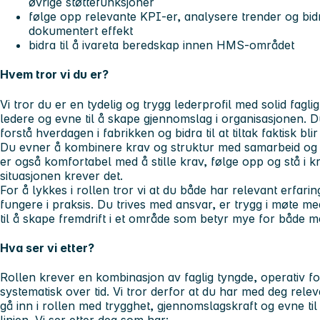
øvrige støttefunksjoner
følge opp relevante KPI-er, analysere trender og bidra 
dokumentert effekt
bidra til å ivareta beredskap innen HMS-området
Hvem tror vi du er?
Vi tror du er en tydelig og trygg lederprofil med solid fagl
ledere og evne til å skape gjennomslag i organisasjonen. Du 
forstå hverdagen i fabrikken og bidra til at tiltak faktisk bli
Du evner å kombinere krav og struktur med samarbeid og in
er også komfortabel med å stille krav, følge opp og stå i 
situasjonen krever det.
For å lykkes i rollen tror vi at du både har relevant erfaring
fungere i praksis. Du trives med ansvar, er trygg i møte me
til å skape fremdrift i et område som betyr mye for både me
Hva ser vi etter?
Rollen krever en kombinasjon av faglig tyngde, operativ for
systematisk over tid. Vi tror derfor at du har med deg rele
gå inn i rollen med trygghet, gjennomslagskraft og evne til 