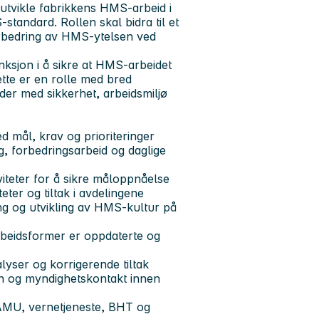
eutvikle fabrikkens HMS-arbeid i
tandard. Rollen skal bidra til et
orbedring av HMS-ytelsen ved
unksjon i å sikre at HMS-arbeidet
ette er en rolle med bred
der med sikkerhet, arbeidsmiljø
d mål, krav og prioriteringer
ng, forbedringsarbeid og daglige
iteter for å sikre måloppnåelse
ter og tiltak i avdelingene
g og utvikling av HMS-kultur på
beidsformer er oppdaterte og
lyser og korrigerende tiltak
yn og myndighetskontakt innen
 AMU, vernetjeneste, BHT og