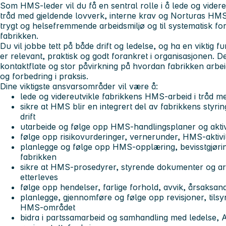
Som HMS-leder vil du få en sentral rolle i å lede og vider
tråd med gjeldende lovverk, interne krav og Norturas HMS-s
trygt og helsefremmende arbeidsmiljø og til systematisk f
fabrikken.
Du vil jobbe tett på både drift og ledelse, og ha en viktig f
er relevant, praktisk og godt forankret i organisasjonen. D
kontaktflate og stor påvirkning på hvordan fabrikken arbei
og forbedring i praksis.
Dine viktigste ansvarsområder vil være å:
lede og videreutvikle fabrikkens HMS-arbeid i tråd me
sikre at HMS blir en integrert del av fabrikkens styri
drift
utarbeide og følge opp HMS-handlingsplaner og aktiv
følge opp risikovurderinger, vernerunder, HMS-aktivite
planlegge og følge opp HMS-opplæring, bevisstgjørin
fabrikken
sikre at HMS-prosedyrer, styrende dokumenter og ar
etterleves
følge opp hendelser, farlige forhold, avvik, årsaksana
planlegge, gjennomføre og følge opp revisjoner, tils
HMS-området
bidra i partssamarbeid og samhandling med ledelse,