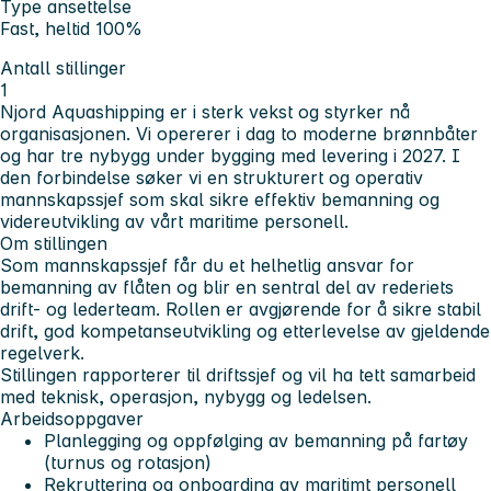
Type ansettelse
Fast, heltid 100%
Antall stillinger
1
Njord Aquashipping er i sterk vekst og styrker nå
organisasjonen. Vi opererer i dag to moderne brønnbåter
og har tre nybygg under bygging med levering i 2027. I
den forbindelse søker vi en strukturert og operativ
mannskapssjef som skal sikre effektiv bemanning og
videreutvikling av vårt maritime personell.
Om stillingen
Som mannskapssjef får du et helhetlig ansvar for
bemanning av flåten og blir en sentral del av rederiets
drift- og lederteam. Rollen er avgjørende for å sikre stabil
drift, god kompetanseutvikling og etterlevelse av gjeldende
regelverk.
Stillingen rapporterer til driftssjef og vil ha tett samarbeid
med teknisk, operasjon, nybygg og ledelsen.
Arbeidsoppgaver
Planlegging og oppfølging av bemanning på fartøy
(turnus og rotasjon)
Rekruttering og onboarding av maritimt personell