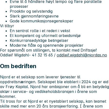
Evne til å håndtere høyt tempo og flere parallelle
prosesser
Proaktiv og selvstendig
Sterk gjennomføringsevne
Gode kommunikasjonsegenskaper
Vi tilbyr
En sentral rolle i et rederi i vekst
Et kompetent og uformelt arbeidsmiljø
Konkurransedyktige betingelser
Moderne flåte og spennende prosjekter
For spørsmål om stillingen, ta kontakt med Driftssjef
Oddleif Wigdahl- 41 32 15 65 /
oddleif.wigdahl@njordas.no
Om bedriften
Njord er et selskap som leverer tjenester til
oppdrettsnæringen. Selskapet ble etablert i 2024 og er eid
av Frøy Kapital. Njord har ambisjoner om å bli en betydelig
aktør i service- og vedlikeholdsbransjen i årene som
kommer.
Til tross for at Njord er et nyetablert selskap, kan teamet
skilte med mer enn 20 års bransjeerfaring. I årene som