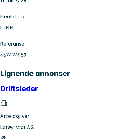
11. juli 2026
Hentet fra
FINN
Referanse
467474959
Lignende annonser
Driftsleder
Arbeidsgiver
Lerøy Midt AS