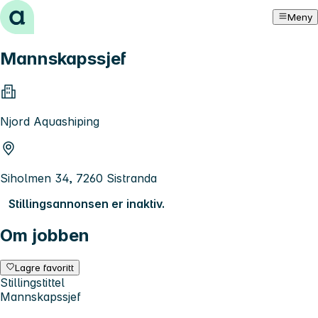
Hopp til innhold
Meny
Mannskapssjef
Njord Aquashiping
Siholmen 34, 7260 Sistranda
Stillingsannonsen er inaktiv.
Om jobben
Lagre favoritt
Stillingstittel
Mannskapssjef