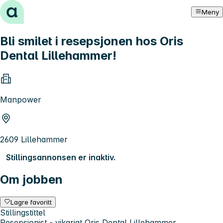
Hopp til innhold
Meny
Bli smilet i resepsjonen hos Oris
Dental Lillehammer!
Manpower
2609 Lillehammer
Stillingsannonsen er inaktiv.
Om jobben
Lagre favoritt
Stillingstittel
Resepsjonist - vikariat Oris Dental Lillehammer