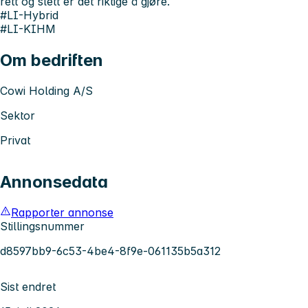
rett og slett er det riktige å gjøre.
#LI-Hybrid
#LI-KIHM
Om bedriften
Cowi Holding A/S
Sektor
Privat
Annonsedata
Rapporter annonse
Stillingsnummer
d8597bb9-6c53-4be4-8f9e-061135b5a312
Sist endret