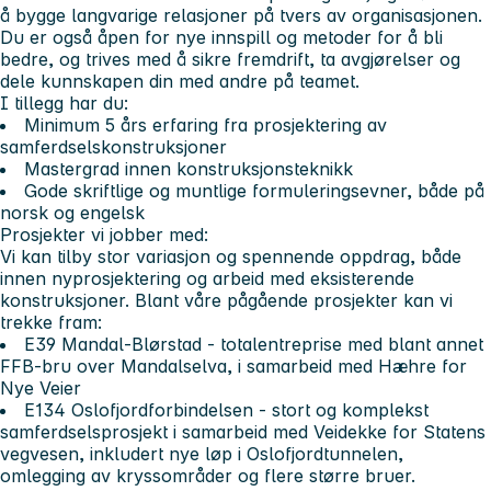
å bygge langvarige relasjoner på tvers av organisasjonen.
Du er også åpen for nye innspill og metoder for å bli
bedre, og trives med å sikre fremdrift, ta avgjørelser og
dele kunnskapen din med andre på teamet.
I tillegg har du:
Minimum 5 års erfaring fra prosjektering av
samferdselskonstruksjoner
Mastergrad innen konstruksjonsteknikk
Gode skriftlige og muntlige formuleringsevner, både på
norsk og engelsk
Prosjekter vi jobber med:
Vi kan tilby stor variasjon og spennende oppdrag, både
innen nyprosjektering og arbeid med eksisterende
konstruksjoner. Blant våre pågående prosjekter kan vi
trekke fram:
E39 Mandal-Blørstad
- totalentreprise med blant annet
FFB-bru over Mandalselva, i samarbeid med Hæhre for
Nye Veier
E134 Oslofjordforbindelsen
- stort og komplekst
samferdselsprosjekt i samarbeid med Veidekke for Statens
vegvesen, inkludert nye løp i Oslofjordtunnelen,
omlegging av kryssområder og flere større bruer.