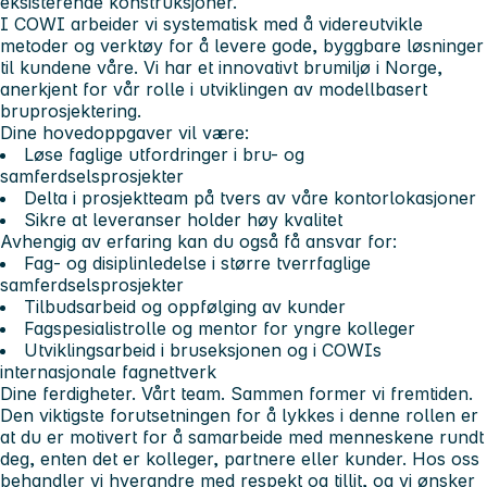
eksisterende konstruksjoner.
I COWI arbeider vi systematisk med å videreutvikle
metoder og verktøy for å levere gode, byggbare løsninger
til kundene våre. Vi har et innovativt brumiljø i Norge,
anerkjent for vår rolle i utviklingen av modellbasert
bruprosjektering.
Dine hovedoppgaver vil være:
Løse faglige utfordringer i bru- og
samferdselsprosjekter
Delta i prosjektteam på tvers av våre kontorlokasjoner
Sikre at leveranser holder høy kvalitet
Avhengig av erfaring kan du også få ansvar for:
Fag- og disiplinledelse i større tverrfaglige
samferdselsprosjekter
Tilbudsarbeid og oppfølging av kunder
Fagspesialistrolle og mentor for yngre kolleger
Utviklingsarbeid i bruseksjonen og i COWIs
internasjonale fagnettverk
Dine ferdigheter. Vårt team. Sammen former vi fremtiden.
Den viktigste forutsetningen for å lykkes i denne rollen er
at du er motivert for å samarbeide med menneskene rundt
deg, enten det er kolleger, partnere eller kunder. Hos oss
behandler vi hverandre med respekt og tillit, og vi ønsker