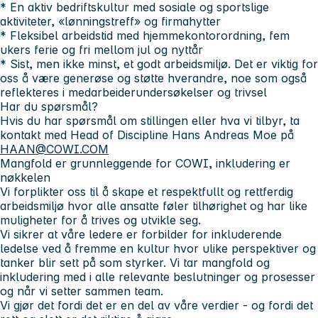
* En aktiv bedriftskultur med sosiale og sportslige
aktiviteter, «lønningstreff» og firmahytter
* Fleksibel arbeidstid med hjemmekontorordning, fem
ukers ferie og fri mellom jul og nyttår
* Sist, men ikke minst, et godt arbeidsmiljø. Det er viktig for
oss å være generøse og støtte hverandre, noe som også
reflekteres i medarbeiderundersøkelser og trivsel
Har du spørsmål?
Hvis du har spørsmål om stillingen eller hva vi tilbyr, ta
kontakt med Head of Discipline Hans Andreas Moe på
HAAN@COWI.COM
Mangfold er grunnleggende for COWI, inkludering er
nøkkelen
Vi forplikter oss til å skape et respektfullt og rettferdig
arbeidsmiljø hvor alle ansatte føler tilhørighet og har like
muligheter for å trives og utvikle seg.
Vi sikrer at våre ledere er forbilder for inkluderende
ledelse ved å fremme en kultur hvor ulike perspektiver og
tanker blir sett på som styrker. Vi tar mangfold og
inkludering med i alle relevante beslutninger og prosesser
og når vi setter sammen team.
Vi gjør det fordi det er en del av våre verdier - og fordi det