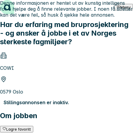
Denne informasjonen er hentet ut av kunstig intelligens
Hopp til innhold
Meny
for å hjelpe deg å finne relevante jobber. I noen få tilfeller
kan det være feil, så husk å sjekke hele annonsen.
Har du erfaring med bruprosjektering
- og ønsker å jobbe i et av Norges
sterkeste fagmiljøer?
COWI
0579 Oslo
Stillingsannonsen er inaktiv.
Om jobben
Lagre favoritt