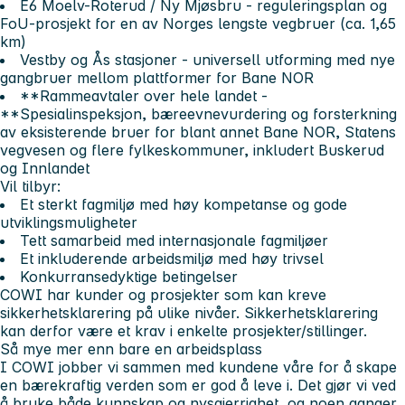
E6 Moelv-Roterud / Ny Mjøsbru
- reguleringsplan og
FoU-prosjekt for en av Norges lengste vegbruer (ca. 1,65
km)
Vestby og Ås stasjoner
- universell utforming med nye
gangbruer mellom plattformer for Bane NOR
**Rammeavtaler over hele landet -
**Spesialinspeksjon, bæreevnevurdering og forsterkning
av eksisterende bruer for blant annet Bane NOR, Statens
vegvesen og flere fylkeskommuner, inkludert Buskerud
og Innlandet
Vil tilbyr:
Et sterkt fagmiljø med høy kompetanse og gode
utviklingsmuligheter
Tett samarbeid med internasjonale fagmiljøer
Et inkluderende arbeidsmiljø med høy trivsel
Konkurransedyktige betingelser
COWI har kunder og prosjekter som kan kreve
sikkerhetsklarering på ulike nivåer. Sikkerhetsklarering
kan derfor være et krav i enkelte prosjekter/stillinger.
Så mye mer enn bare en arbeidsplass
I COWI jobber vi sammen med kundene våre for å skape
en bærekraftig verden som er god å leve i. Det gjør vi ved
å bruke både kunnskap og nysgjerrighet, og noen ganger