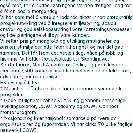
også mot, for å skape løsningene verden trenger i dag for
å få en bedre morgendag.
Vi har som mål å være en ledende aktør innen bærekraftig
prosjektutvikling ved å integrere miljøstyring, sosialt
ansvar og god selskapsstyring i våre forretningsprosesser
og i de løsningene vi tilbyr våre kunder.
Vi setter pris på mangfold og utviklingsmuligheter og
ønsker et miljø der alle føler tilhørighet og har det gøy
sammen. Det får frem det beste i deg, både på jobb og
hjemme. Vi holder hovedsakelig til i Skandinavia,
Storbritannia, Nord-Amerika og India, og per i dag er vi
mer enn 7,500 kolleger med kompetanse innen teknologi,
arkitektur, energi og miljø.
Hva vi også tilbyr:
* Mulighet til å utvide din erfaring gjennom spennende
prosjekter
* Gode muligheter for selvutvikling gjennom personlige
utviklingsplaner, COWI Academy og COWI Connect
mentorprogram
* Nasjonalt og internasjonalt samarbeid på tvers av
organisasjoner og fagområder. Vi har cirka 70 ulike faglige
nettverk i COWI