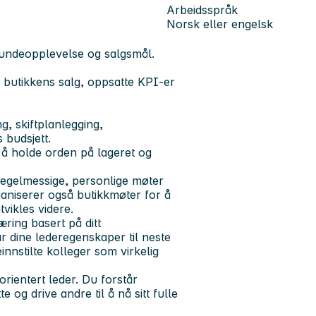
Arbeidsspråk
Norsk eller engelsk
 kundeopplevelse og salgsmål.
butikkens salg, oppsatte KPI-er
g, skiftplanlegging,
 budsjett.
 å holde orden på lageret og
regelmessige, personlige møter
aniserer også butikkmøter for å
vikles videre.
æring basert på ditt
r dine lederegenskaper til neste
innstilte kolleger som virkelig
orientert leder. Du forstår
 og drive andre til å nå sitt fulle