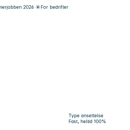
erjobben
2026
☀️
For bedrifter
Type ansettelse
Fast, heltid 100%