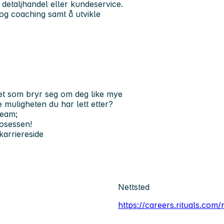
detaljhandel eller kundeservice.
g coaching samt å utvikle
et som bryr seg om deg like mye
e muligheten du har lett etter?
team;
rosessen!
arriereside
Nettsted
https://careers.rituals.com