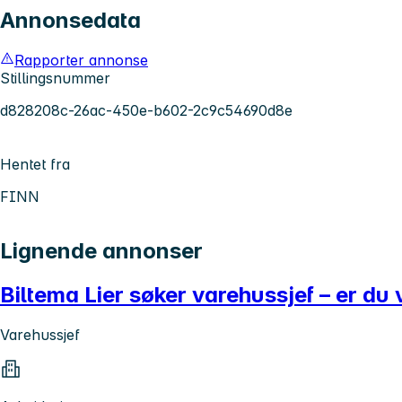
Annonsedata
Rapporter annonse
Stillingsnummer
d828208c-26ac-450e-b602-2c9c54690d8e
Hentet fra
FINN
Lignende annonser
Biltema Lier søker varehussjef – er du 
Varehussjef