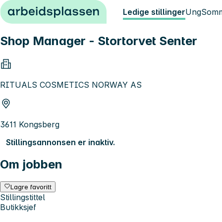
Hopp til innhold
Ledige stillinger
Ung
Somm
Shop Manager - Stortorvet Senter
RITUALS COSMETICS NORWAY AS
3611 Kongsberg
Stillingsannonsen er inaktiv.
Om jobben
Lagre favoritt
Stillingstittel
Butikksjef