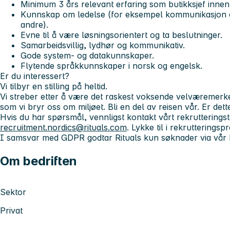
Minimum 3 års relevant erfaring som butikksjef innen 
Kunnskap om ledelse (for eksempel kommunikasjon o
andre).
Evne til å være løsningsorientert og ta beslutninger.
Samarbeidsvillig, lydhør og kommunikativ.
Gode system- og datakunnskaper.
Flytende språkkunnskaper i norsk og engelsk.
Er du interessert?
Vi tilbyr en stilling på heltid.
Vi streber etter å være det raskest voksende velværemerk
som vi bryr oss om miljøet. Bli en del av reisen vår. Er dett
Hvis du har spørsmål, vennligst kontakt vårt rekrutterings
recruitment.nordics@rituals.com
. Lykke til i rekrutteringsp
I samsvar med GDPR godtar Rituals kun søknader via vår k
Om bedriften
Sektor
Privat