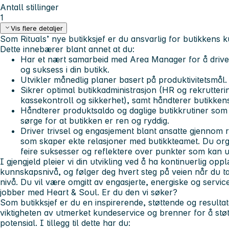
Antall stillinger
1
Vis flere detaljer
Som Rituals’ nye butikksjef er du ansvarlig for butikkens
Dette innebærer blant annet at du:
Har et nært samarbeid med Area Manager for å drive 
og suksess i din butikk.
Utvikler månedlig planer basert på produktivitetsmål.
Sikrer optimal butikkadministrasjon (HR og rekrutterin
kassekontroll og sikkerhet), samt håndterer butikkens
Håndterer produktsaldo og daglige butikkrutiner som
sørge for at butikken er ren og ryddig.
Driver trivsel og engasjement blant ansatte gjennom 
som skaper ekte relasjoner med butikkteamet. Du org
feire suksesser og reflektere over punkter som kan ut
I gjengjeld pleier vi din utvikling ved å ha kontinuerlig oppl
kunnskapsnivå, og følger deg hvert steg på veien når du ta
nivå. Du vil være omgitt av engasjerte, energiske og service
jobber med Heart & Soul. Er du den vi søker?
Som butikksjef er du en inspirerende, støttende og resultat
viktigheten av utmerket kundeservice og brenner for å støtte
potensial. I tillegg til dette har du: