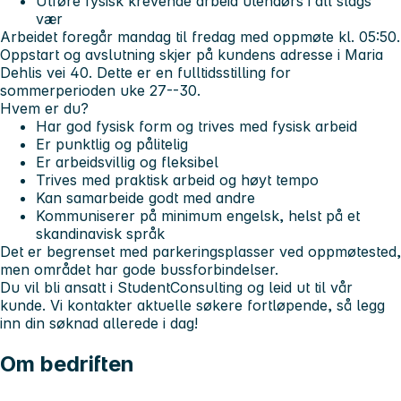
Utføre fysisk krevende arbeid utendørs i all slags
vær
Arbeidet foregår mandag til fredag med oppmøte kl. 05:50.
Oppstart og avslutning skjer på kundens adresse i Maria
Dehlis vei 40. Dette er en fulltidsstilling for
sommerperioden uke 27--30.
Hvem er du?
Har god fysisk form og trives med fysisk arbeid
Er punktlig og pålitelig
Er arbeidsvillig og fleksibel
Trives med praktisk arbeid og høyt tempo
Kan samarbeide godt med andre
Kommuniserer på minimum engelsk, helst på et
skandinavisk språk
Det er begrenset med parkeringsplasser ved oppmøtested,
men området har gode bussforbindelser.
Du vil bli ansatt i StudentConsulting og leid ut til vår
kunde. Vi kontakter aktuelle søkere fortløpende, så legg
inn din søknad allerede i dag!
Om bedriften