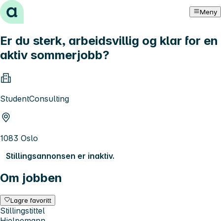
Hopp til innhold
Meny
Er du sterk, arbeidsvillig og klar for en
aktiv sommerjobb?
StudentConsulting
1083 Oslo
Stillingsannonsen er inaktiv.
Om jobben
Lagre favoritt
Stillingstittel
Hjelpemann