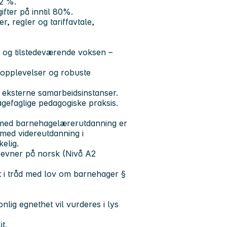
2 %.
ifter på inntil 80%.
, regler og tariffavtale,
 og tilstedeværende voksen –
psopplevelser og robuste
g eksterne samarbeidsinstanser.
agefaglige pedagogiske praksis.
 med barnehagelærerutdanning er
med videreutdanning i
elig.
gsevner på norsk (Nivå A2
est i tråd med lov om barnehager §
lig egnethet vil vurderes i lys
t.