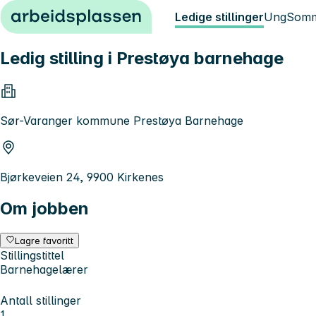
Hopp til innhold
Ledige stillinger
Ung
Somm
Ledig stilling i Prestøya barnehage
Sør-Varanger kommune Prestøya Barnehage
Bjørkeveien 24, 9900 Kirkenes
Om jobben
Lagre favoritt
Stillingstittel
Barnehagelærer
Antall stillinger
1