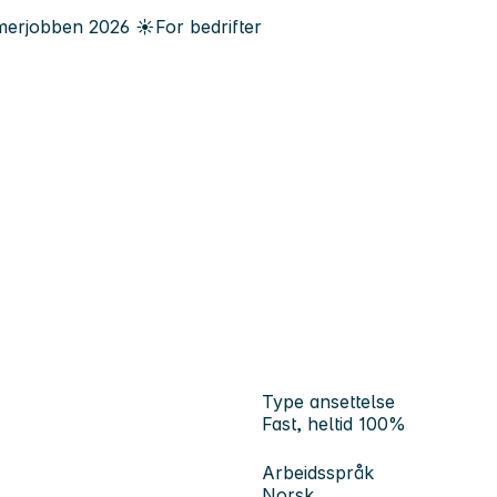
erjobben
2026
☀️
For bedrifter
Type ansettelse
Fast, heltid 100%
Arbeidsspråk
Norsk