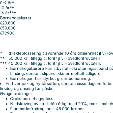
0-9 år*
10 år**
16 år***
Barnehagelærer
620.800
650.800
679.900
* direkteplassering tilsvarende 10 års ansiennitet jfr. Hov
** 30 000 kr i tillegg til tariff jfr. Hovedtariffavtalen
*** 40 000 kr i tillegg til tariff jfr. Hovedtariffavtalen.
Barnehagelærere kan tilbys et rekrutteringsstipend p
binding, dersom stipend ikke er mottatt tidligere.
Barnehagen har styrket grunnbemanning.
Fri hver jul- og nyttårsaften, dersom disse dagene fall
tirsdag og onsdag før påske.
Øvrige ordninger:
Gratis barnehageplass.
Nedskriving av studielån årlig, med 20%, maksimalt 6
Finnmarksfradrag inntil 45.000 kroner.