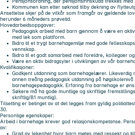
Pensjonsordning, der pensjonsinnskudd trekkes med 
Kommunen kan etter søknad tilby dekning av flytteutg
Ansettelse skjer på de vilkår som framgår av gjeldende lover
herunder 6 måneders prøvetid.
Hovedarbeidsoppgaver:
Pedagogisk arbeid med barn gjennom å være en aktiv
med lek som plattform.
Bidra til et trygt barnehagemiljø med gode fellesska
vennskap.
Bidra til et godt samarbeid med foreldre, kollegaer o
Være en aktiv bidragsyter i utviklingen av vår barneh
Kvalifikasjoner
:
Godkjent utdanning som barnehagelærer. Likeverdig
annen treårig pedagogisk utdanning på høgskolenivå 
barnehagepedagogikk. Erfaring fra barnehage er ønsk
Søkere må ha gode muntlige og skriftlige fremstillin
skriftlig/B1 muntlig).
Tilsetting er betinget av at det legges fram gyldig politiatt
30.
Personlige egenskaper:
Arbeid i barnehage krever god relasjonskompetanse. Person
av:
Grad av lekenhet hvor barn møtes med respekt og tilli