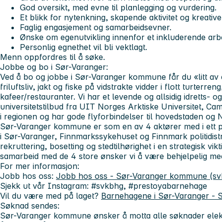
God oversikt, med evne til planlegging og vurdering.
Et blikk for nytenkning, skapende aktivitet og kreative
Faglig engasjement og samarbeidsevner.
Ønske om egenutvikling innenfor et inkluderende arbe
Personlig egnethet vil bli vektlagt.
Menn oppfordres til å søke.
Jobbe og bo i Sør-Varanger:
Ved å bo og jobbe i Sør-Varanger kommune får du «litt av 
friluftsliv, jakt og fiske på vidstrakte vidder i flott turterre
kafeer/restauranter. Vi har et levende og allsidig idretts- og
universitetstilbud fra UIT Norges Arktiske Universitet, Camp
i regionen og har gode flyforbindelser til hovedstaden og
Sør-Varanger kommune er som en av 4 aktører med i ett 
i Sør-Varanger, Finnmarkssykehuset og Finnmark politidistr
rekruttering, bosetting og stedtilhørighet i en strategisk v
samarbeid med de 4 store ønsker vi å være behjelpelig med 
For mer informasjon:
Jobb hos oss:
Jobb hos oss - Sør-Varanger kommune (sv
Sjekk ut vår Instagram:
#svkbhg, #prestoyabarnehage
Vil du være med på laget?
Barnehagene i Sør-Varanger -
Søknad sendes:
Sør-Varanger kommune ønsker å motta alle søknader elektr