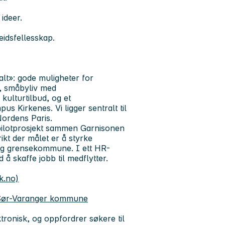
 ideer.
idsfellesskap.
alt»: gode muligheter for
ng, småbyliv med
 kulturtilbud, og et
us Kirkenes. Vi ligger sentralt til
 Nordens Paris.
pilotprosjekt sammen Garnisonen
ikt der målet er å styrke
iktig grensekommune. I ett HR-
å skaffe jobb til medflytter.
k.no)
 Sør-Varanger kommune
onisk, og oppfordrer søkere til