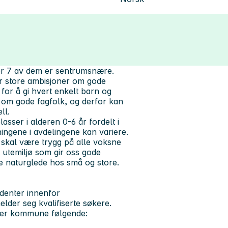
r 7 av dem er sentrumsnære.
r store ambisjoner om gode
for å gi hvert enkelt barn og
å om gode fagfolk, og derfor kan
ell.
ser i alderen 0-6 år fordelt i
ngene i avdelingene kan variere.
na skal være trygg på alle voksne
 utemiljø som gir oss gode
e naturglede hos små og store.
denter innenfor
der seg kvalifiserte søkere.
anger kommune følgende: