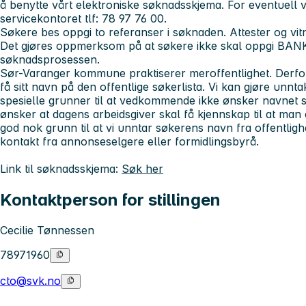
å benytte vårt elektroniske søknadsskjema. For eventuell v
servicekontoret tlf: 78 97 76 00.
Søkere bes oppgi to referanser i søknaden. Attester og vit
Det gjøres oppmerksom på at søkere ikke skal oppgi BANK
søknadsprosessen.
Sør-Varanger kommune praktiserer meroffentlighet. Derfor 
få sitt navn på den offentlige søkerlista. Vi kan gjøre unn
spesielle grunner til at vedkommende ikke ønsker navnet sit
ønsker at dagens arbeidsgiver skal få kjennskap til at man
god nok grunn til at vi unntar søkerens navn fra offentligh
kontakt fra annonseselgere eller formidlingsbyrå.
Link til søknadsskjema:
Søk her
Kontaktperson for stillingen
Cecilie Tønnessen
78971960
cto@svk.no