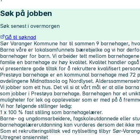
Søk på jobben
Søk senest i overmorgen
Gå til søknad
Sør Varanger Kommune har til sammen 9 barnehager, hvo
Barna våre er lokalsamfunnets bærebjelke og vi har derfo
barnehager for barn. Vi arbeider tett mellom barnehagene 
familie en barnehage av høy kvalitet. Kvalitet handler ogs
vi presentere gode tiltak for å rekruttere kvalifisert person
Prestøya barnehage er en kommunal barnehage med 72 plas
avdelingene Midnattssola og Nordlyset. Alderssammensetni
Vi jobber som ett hus. Det vil si at vårt mål er at alle bar
som jobber i Prestøya barnehage. Barnehagen har et unikt
muligheter for lek og opplevelser som er med på å fremm
Vi har følgende stillinger ledig:
1 x 100 % fast stilling som barnehagelærer.
Barne- og ungdomsarbeidere, fagskoleutdannede eller stu
barnehagelærerutdanning kan vurderes dersom det ikke mel
Som et rekrutteringstiltak ved nytilsetting tilbyr Sør-Var
Utregnet ansiennitet