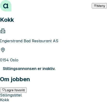
Hopp til innhold
Meny
Kokk
Ingierstrand Bad Restaurant AS
0154 Oslo
Stillingsannonsen er inaktiv.
Om jobben
Lagre favoritt
Stillingstittel
Kokk