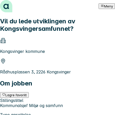
Hopp til innhold
Meny
Vil du lede utviklingen av
Kongsvingersamfunnet?
Kongsvinger kommune
Rådhusplassen 3, 2226 Kongsvinger
Om jobben
Lagre favoritt
Stillingstittel
Kommunalsjef Miljø og samfunn
Type ansettelse