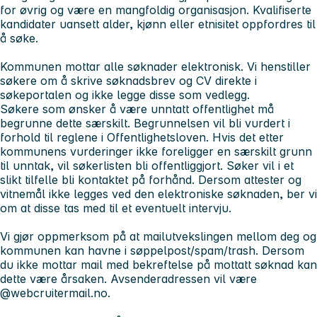
for øvrig og være en mangfoldig organisasjon. Kvalifiserte
kandidater uansett alder, kjønn eller etnisitet oppfordres til
å søke.
Kommunen mottar alle søknader elektronisk. Vi henstiller
søkere om å skrive søknadsbrev og CV direkte i
søkeportalen og ikke legge disse som vedlegg.
Søkere som ønsker å være unntatt offentlighet må
begrunne dette særskilt. Begrunnelsen vil bli vurdert i
forhold til reglene i Offentlighetsloven. Hvis det etter
kommunens vurderinger ikke foreligger en særskilt grunn
til unntak, vil søkerlisten bli offentliggjort. Søker vil i et
slikt tilfelle bli kontaktet på forhånd. Dersom attester og
vitnemål ikke legges ved den elektroniske søknaden, ber vi
om at disse tas med til et eventuelt intervju.
Vi gjør oppmerksom på at mailutvekslingen mellom deg og
kommunen kan havne i søppelpost/spam/trash. Dersom
du ikke mottar mail med bekreftelse på mottatt søknad kan
dette være årsaken. Avsenderadressen vil være
@webcruitermail.no.