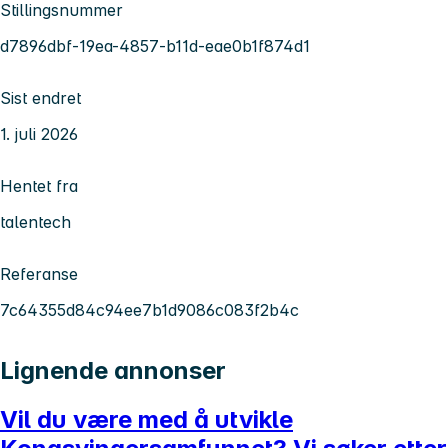
Stillingsnummer
d7896dbf-19ea-4857-b11d-eae0b1f874d1
Sist endret
1. juli 2026
Hentet fra
talentech
Referanse
7c64355d84c94ee7b1d9086c083f2b4c
Lignende annonser
Vil du være med å utvikle