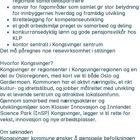
regionale samarbeidspartnere
ansvar for fagområder som samlet gir stor betydning
for innbyggernes hverdag og framtidig utvikling
tilrettelegging for kompetanseutvikling
et godt arbeidsmiljø preget av samarbeid og deling
konkurransedyktig lønn og gode pensjonsvilkår hos
KLP
kontor sentralt i Kongsvinger sentrum
Det må påregnes noe reisevirksomhet i stillingen
Hvorfor Kongsvinger?
Kongsvinger er regionsenter i Kongsvingerregionen og en
del av Osloregionen, med kort vei til både Oslo og
Gardermoen. Kommunen har et aktivt næringsliv, et rikt
kultur- og idrettstilbud, og jobber målrettet med utvikling
av et levende sentrum og attraktive lokalsamfunn.
Gjennom samarbeid med næringsaktører og
utviklingsmiljøer som Klosser Innovasjon og Innlandet
Science Park (InSP) Kongsvinger, legger vi til rette for
vekst, innovasjon og nye arbeidsplasser.
Om søknaden
Kongsvinger kommune ønsker å gjenspeile befolkningen