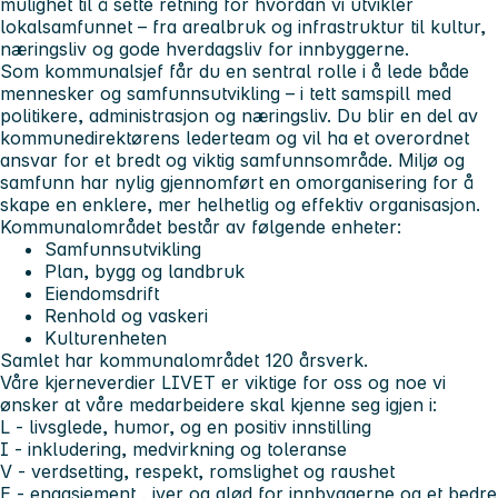
mulighet til å sette retning for hvordan vi utvikler
lokalsamfunnet – fra arealbruk og infrastruktur til kultur,
næringsliv og gode hverdagsliv for innbyggerne.
Som kommunalsjef får du en sentral rolle i å lede både
mennesker og samfunnsutvikling – i tett samspill med
politikere, administrasjon og næringsliv. Du blir en del av
kommunedirektørens lederteam og vil ha et overordnet
ansvar for et bredt og viktig samfunnsområde. Miljø og
samfunn har nylig gjennomført en omorganisering for å
skape en enklere, mer helhetlig og effektiv organisasjon.
Kommunalområdet består av følgende enheter:
Samfunnsutvikling
Plan, bygg og landbruk
Eiendomsdrift
Renhold og vaskeri
Kulturenheten
Samlet har kommunalområdet 120 årsverk.
Våre kjerneverdier
LIVET
er viktige for oss og noe vi
ønsker at våre medarbeidere skal kjenne seg igjen i:
L
- livsglede, humor, og en positiv innstilling
I
- inkludering, medvirkning og toleranse
V
- verdsetting, respekt, romslighet og raushet
E
- engasjement , iver og glød for innbyggerne og et bedre