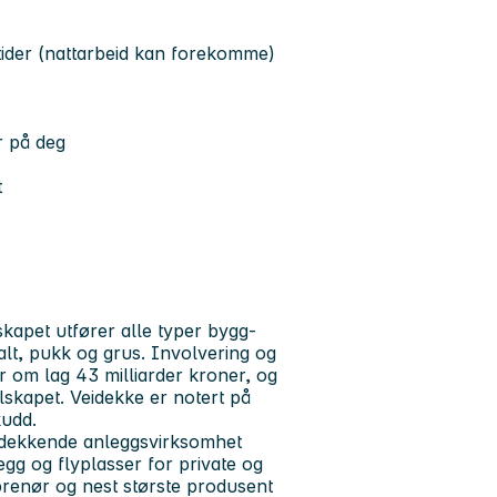
tider (nattarbeid kan forekomme)
r på deg
t
kapet utfører alle typer bygg-
lt, pukk og grus. Involvering og
 om lag 43 milliarder kroner, og
lskapet. Veidekke er notert på
kudd.
ndsdekkende anleggsvirksomhet
egg og flyplasser for private og
prenør og nest største produsent