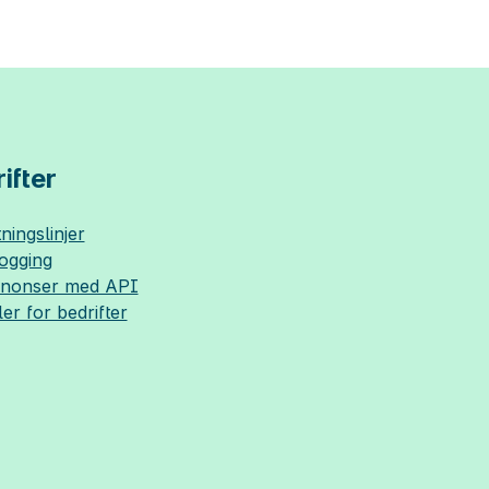
ifter
ningslinjer
logging
nnonser med API
ler for bedrifter