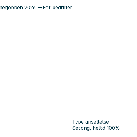
erjobben
2026
☀️
For bedrifter
Type ansettelse
Sesong, heltid 100%