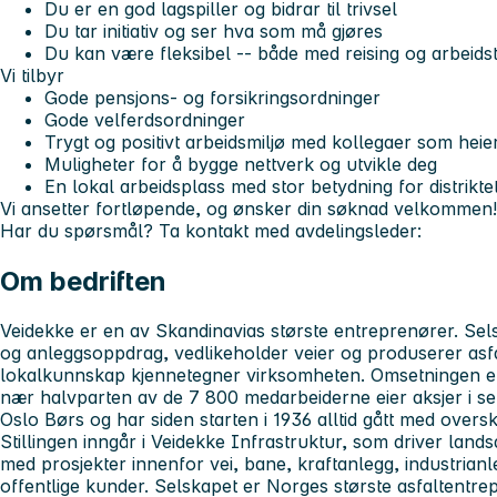
Du er en god lagspiller og bidrar til trivsel
Du tar initiativ og ser hva som må gjøres
Du kan være fleksibel -- både med reising og arbeids
Vi tilbyr
Gode pensjons- og forsikringsordninger
Gode velferdsordninger
Trygt og positivt arbeidsmiljø med kollegaer som heie
Muligheter for å bygge nettverk og utvikle deg
En lokal arbeidsplass med stor betydning for distrikte
Vi ansetter fortløpende, og ønsker din søknad velkommen!
Har du spørsmål? Ta kontakt med avdelingsleder:
Om bedriften
Veidekke er en av Skandinavias største entreprenører. Sels
og anleggsoppdrag, vedlikeholder veier og produserer asfa
lokalkunnskap kjennetegner virksomheten. Omsetningen er
nær halvparten av de 7 800 medarbeiderne eier aksjer i se
Oslo Børs og har siden starten i 1936 alltid gått med overs
Stillingen inngår i Veidekke Infrastruktur, som driver la
med prosjekter innenfor vei, bane, kraftanlegg, industrianl
offentlige kunder. Selskapet er Norges største asfaltentre