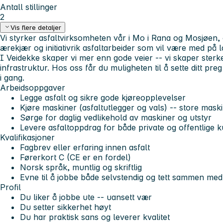
Antall stillinger
2
Vis flere detaljer
Vi styrker asfaltvirksomheten vår i Mo i Rana og Mosjøen
,
ærekjær og initiativrik asfaltarbeider som vil være med på 
I Veidekke skaper vi mer enn gode veier -- vi skaper sterke
infrastruktur. Hos oss får du muligheten til å sette ditt p
i gang.
Arbeidsoppgaver
Legge asfalt og sikre gode kjøreopplevelser
Kjøre maskiner (asfaltutlegger og vals) -- store maski
Sørge for daglig vedlikehold av maskiner og utstyr
Levere asfaltoppdrag for både private og offentlige 
Kvalifikasjoner
Fagbrev eller erfaring innen asfalt
Førerkort C (CE er en fordel)
Norsk språk, muntlig og skriftlig
Evne til å jobbe både selvstendig og tett sammen med
Profil
Du liker å jobbe ute -- uansett vær
Du setter sikkerhet høyt
Du har praktisk sans og leverer kvalitet