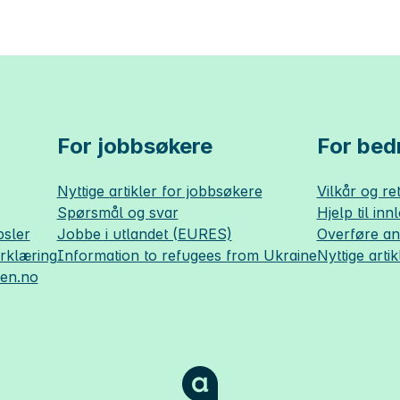
For jobbsøkere
For bedr
Nyttige artikler for jobbsøkere
Vilkår og ret
Spørsmål og svar
Hjelp til inn
sler
Jobbe i utlandet (EURES)
Overføre a
erklæring
Information to refugees from Ukraine
Nyttige artik
sen.no