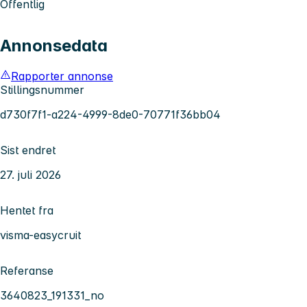
Offentlig
Annonsedata
Rapporter annonse
Stillingsnummer
d730f7f1-a224-4999-8de0-70771f36bb04
Sist endret
27. juli 2026
Hentet fra
visma-easycruit
Referanse
3640823_191331_no