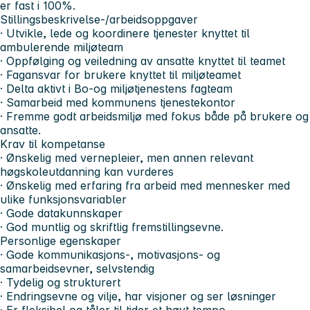
er fast i 100%.
Stillingsbeskrivelse-/arbeidsoppgaver
· Utvikle, lede og koordinere tjenester knyttet til
ambulerende miljøteam
· Oppfølging og veiledning av ansatte knyttet til teamet
· Fagansvar for brukere knyttet til miljøteamet
· Delta aktivt i Bo-og miljøtjenestens fagteam
· Samarbeid med kommunens tjenestekontor
· Fremme godt arbeidsmiljø med fokus både på brukere og
ansatte.
Krav til kompetanse
· Ønskelig med vernepleier, men annen relevant
høgskoleutdanning kan vurderes
· Ønskelig med erfaring fra arbeid med mennesker med
ulike funksjonsvariabler
· Gode datakunnskaper
· God muntlig og skriftlig fremstillingsevne.
Personlige egenskaper
· Gode kommunikasjons-, motivasjons- og
samarbeidsevner, selvstendig
· Tydelig og strukturert
· Endringsevne og vilje, har visjoner og ser løsninger
· Er fleksibel og tåler til tider et høyt tempo