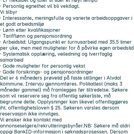
· Personlig egnethet vil bli vektlagt.
Vi tilbyr
· Interessante, meningsfulle og varierte arbeidsoppgaver i
et godt arbeidsmiljø
· Lønn etter kvalifikasjoner
· Tarifflønn og pensjonsordning
· Arbeidstid: Utgangspunkt er turnusarbeid med 35.5 timer
per uke, men med muligheter for å påvirke egen arbeidstid
· Systematisk opplæring, veiledning og tverrfaglig
samarbeid
· Gode muligheter for personlig vekst
· Gode forsikrings- og pensjonsordninger
Det er 6 måneders prøvetid på faste stillinger i Alvdal
kommune. Intervju gjennomføres. Politiattest (maks 3
måneder gammel) må framlegges før tiltredelse. Søkere
som vil reservere seg fra offentlig søkerliste, må
begrunne dette. Opplysninger kan likevel offentliggjøres
iht. offentlighetsloven § 25. Søkeren varsles dersom
reservasjon ikke innvilges.
Vi ønsker ikke kontakt med
annonseselgere/rekrutteringsbyråer.
NB: Søkere må aldri
oppgi BankID-informasjon i søknadsprosessen. Dersom