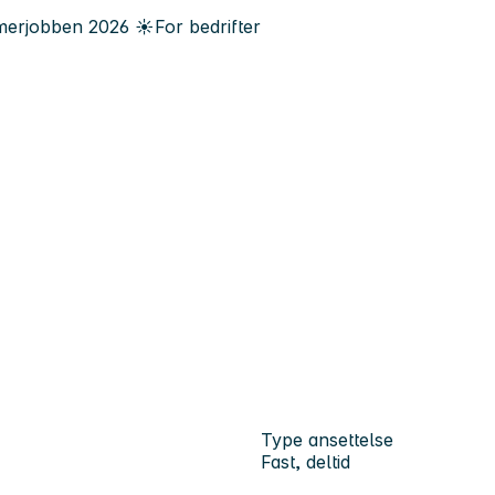
erjobben
2026
☀️
For bedrifter
Type ansettelse
Fast, deltid