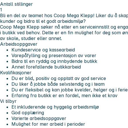
Antall stillinger
1
Bli en del av teamet hos Coop Mega Klepp!
Liker du å ska
kunder og bidra til et godt arbeidsmiljø?
Coop Mega Klepp søker nå etter en serviceinnstilt og eng
i butikk ved behov. Dette er en fin mulighet for deg som øn
av skole, studier eller annet.
Arbeidsoppgaver
Kundeservice og kassearbeid
Varepåfylling og presentasjon av varer
Bidra til en ryddig og innbydende butikk
Annet forefallende butikkarbeid
Kvalifikasjoner
Du er blid, positiv og opptatt av god service
Du liker å jobbe både selvstendig og i team
Du er fleksibel og kan jobbe kvelder, helger og i ferie
Erfaring fra butikk er en fordel, men ikke et krav
Vi tilbyr
Et inkluderende og hyggelig arbeidsmiljø
God opplæring
Varierte arbeidsoppgaver
Mulighet for mer arbeid i perioder