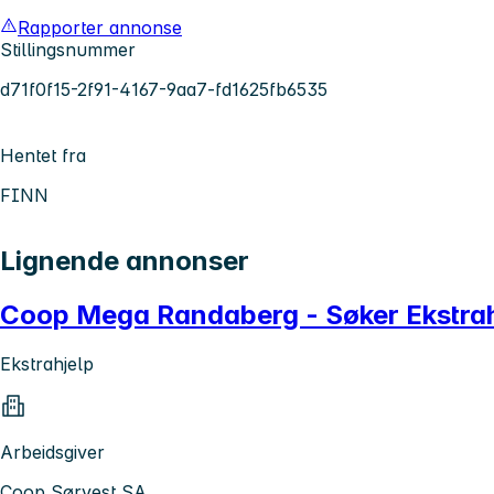
Rapporter annonse
Stillingsnummer
d71f0f15-2f91-4167-9aa7-fd1625fb6535
Hentet fra
FINN
Lignende annonser
Coop Mega Randaberg - Søker Ekstrah
Ekstrahjelp
Arbeidsgiver
Coop Sørvest SA