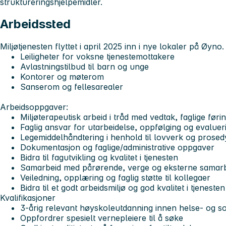
struktureringshjelpemidler.
Arbeidssted
Miljøtjenesten flyttet i april 2025 inn i nye lokaler på Øyno
Leiligheter for voksne tjenestemottakere
Avlastningstilbud til barn og unge
Kontorer og møterom
Sanserom og fellesarealer
Arbeidsoppgaver:
Miljøterapeutisk arbeid i tråd med vedtak, faglige føri
Faglig ansvar for utarbeidelse, oppfølging og evalueri
Legemiddelhåndtering i henhold til lovverk og prosed
Dokumentasjon og faglige/administrative oppgaver
Bidra til fagutvikling og kvalitet i tjenesten
Samarbeid med pårørende, verge og eksterne samar
Veiledning, opplæring og faglig støtte til kollegaer
Bidra til et godt arbeidsmiljø og god kvalitet i tjenesten
Kvalifikasjoner
3-årig relevant høyskoleutdanning innen helse- og so
Oppfordrer spesielt vernepleiere til å søke