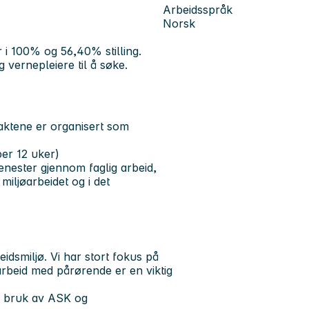
Arbeidsspråk
Norsk
r i 100% og 56,40% stilling.
vernepleiere til å søke.
 vaktene er organisert som
per 12 uker)
jenester gjennom faglig arbeid,
 miljøarbeidet og i det
idsmiljø. Vi har stort fokus på
arbeid med pårørende er en viktig
i bruk av ASK og