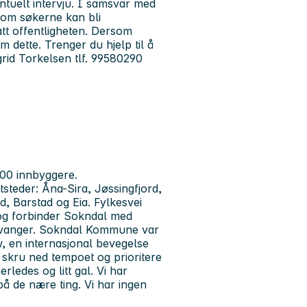
entuelt intervju. I samsvar med
 om søkerne kan bli
tt offentligheten. Dersom
om dette. Trenger du hjelp til å
id Torkelsen tlf. 99580290
00 innbyggere.
steder: Åna-Sira, Jøssingfjord,
, Barstad og Eia. Fylkesvei
g forbinder Sokndal med
tavanger. Sokndal Kommune var
w, en internasjonal bevegelse
t, skru ned tempoet og prioritere
rledes og litt gal. Vi har
å de nære ting. Vi har ingen