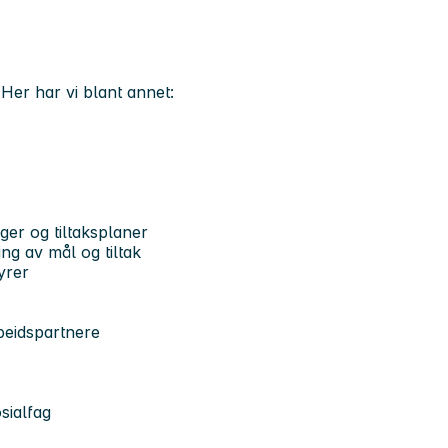
. Her har vi blant annet:
nger og tiltaksplaner
ng av mål og tiltak
yrer
beidspartnere
sialfag