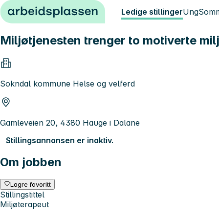
Hopp til innhold
Ledige stillinger
Ung
Somm
Miljøtjenesten trenger to motiverte mi
Sokndal kommune Helse og velferd
Gamleveien 20, 4380 Hauge i Dalane
Stillingsannonsen er inaktiv.
Om jobben
Lagre favoritt
Stillingstittel
Miljøterapeut