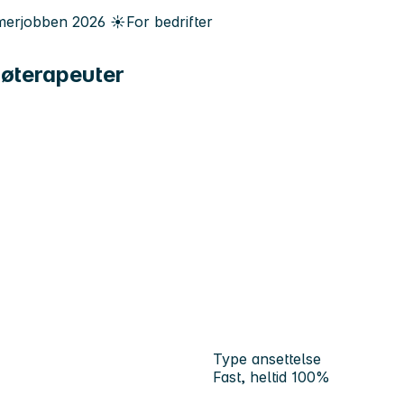
erjobben
2026
☀️
For bedrifter
ljøterapeuter
Type ansettelse
Fast, heltid 100%