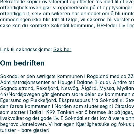
Bekreftede kopier av vitnemål og attester tas med til et ev
offentlighetsloven gjør vi oppmerksom på at opplysninger
offentliggjort, selv om søkeren har anmodet om å bli unnta
anmodningen ikke blir tatt til følge, vil søkerne bli varslet 
søke kan du kontakte Sokndal kommune, HR-leder Liv Ingr
Link til søknadsskjema:
Søk her
Om bedriften
Sokndal er den sørligste kommunen i Rogaland med ca 33
Administrasjonssenter er Hauge i Dalane (Haua). Andre tett
Sogndalstrand, Rekefjord, Nesvåg, Ålgård, Myssa, Mydland
44/Nordsjøvegen går gjennom store deler av kommunen o
Egersund og Flekkefjord. Ekspressbuss fra Sokndal til S
den første kommunen i Norden som sluttet seg til Cittaslo
som startet i Italia i 1999. Tanken var å bremse litt på jage
livskvalitet og det gode liv. I Sokndal er det lov å være anne
begravd Janteloven. Vi har egen Kjærlighetsuke og fokus p
turister - bare gjester!