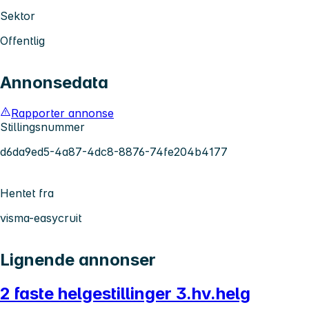
Sektor
Offentlig
Annonsedata
Rapporter annonse
Stillingsnummer
d6da9ed5-4a87-4dc8-8876-74fe204b4177
Hentet fra
visma-easycruit
Lignende annonser
2 faste helgestillinger 3.hv.helg