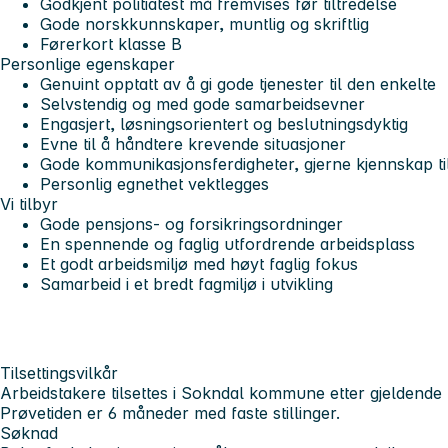
Godkjent politiatest må fremvises før tiltredelse
Gode norskkunnskaper, muntlig og skriftlig
Førerkort klasse B
Personlige egenskaper
Genuint opptatt av å gi gode tjenester til den enkelte
Selvstendig og med gode samarbeidsevner
Engasjert, løsningsorientert og beslutningsdyktig
Evne til å håndtere krevende situasjoner
Gode kommunikasjonsferdigheter, gjerne kjennskap t
Personlig egnethet vektlegges
Vi tilbyr
Gode pensjons- og forsikringsordninger
En spennende og faglig utfordrende arbeidsplass
Et godt arbeidsmiljø med høyt faglig fokus
Samarbeid i et bredt fagmiljø i utvikling
Tilsettingsvilkår
Arbeidstakere tilsettes i Sokndal kommune etter gjeldende l
Prøvetiden er 6 måneder med faste stillinger.
Søknad