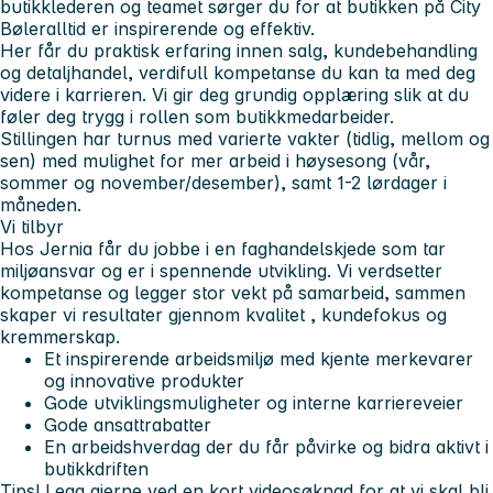
butikklederen og teamet sørger du for at butikken på
City
Bøler
alltid er inspirerende og effektiv.
Her får du praktisk erfaring innen salg, kundebehandling
og detaljhandel, verdifull kompetanse du kan ta med deg
videre i karrieren. Vi gir deg grundig opplæring slik at du
føler deg trygg i rollen som butikkmedarbeider.
Stillingen har turnus med varierte vakter (tidlig, mellom og
sen) med mulighet for mer arbeid i høysesong (vår,
sommer og november/desember), samt 1-2 lørdager i
måneden.
Vi tilbyr
Hos Jernia får du jobbe i en faghandelskjede som tar
miljøansvar og er i spennende utvikling. Vi verdsetter
kompetanse og legger stor vekt på samarbeid, sammen
skaper vi resultater gjennom
kvalitet
,
kundefokus
og
kremmerskap
.
Et inspirerende arbeidsmiljø med kjente merkevarer
og innovative produkter
Gode utviklingsmuligheter og interne karriereveier
Gode ansattrabatter
En arbeidshverdag der du får påvirke og bidra aktivt i
butikkdriften
Tips! Legg gjerne ved en kort videosøknad for at vi skal bli