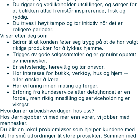
Du rigger og vedlikeholder utstillinger, og sørger for
at butikken alltid fremstår inspirerende, frisk og
ryddig.
Du trives i høyt tempo og tar initiativ når det er
roligere perioder.
Vi ser etter deg som
Bidrar til at kunden føler seg trygg på at de har valgt
riktige produkter for å lykkes hjemme.
Trigges av gode salgssamtaler og er genuint opptatt
av mennesker.
Er selvstendig, lærevillig og tar ansvar.
Har interesse for butikk, verktøy, hus og hjem --
eller ønsker å lære.
Har erfaring innen maling og farger
.
Erfaring fra
kundeservice
eller detaljhandel er en
fordel, men riktig innstilling og serviceholdning er
viktigst.
Hvordan er arbeidshverdagen hos oss?
Hos
Jernia
jobber vi med mer enn varer, vi jobber med
mennesker.
Du blir en lokal problemløser som hjelper kundene med
alt fra små utfordringer til store prosjekter. Sammen med