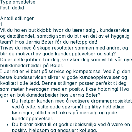
Type ansettelse
Fast, deltid
Antall stillinger
1
Vil du ha en butikkjobb hvor du lærer
salg
,
kundeservice
og
detaljhandel,
samtidig som du blir en del av et hyggelig
team? Hos
Jernia Bøler
får du nettopp det!
Trives du med å skape resultater sammen med andre, og
blir du motivert av gode kundeopplevelser og salg?
Da er dette jobben for deg, vi søker deg som vil bli vår nye
butikkmedarbeider på
Bøler
.
I Jernia er vi best på service og kompetanse. Ved å gi den
beste kundeservicen sikrer vi gode kundeopplevelser og
kvalitet i alle ledd. Denne stillingen passer perfekt til deg
som møter hverdagen med en positiv, fikse holdning!
Hva
gjør en butikkmedarbeider hos Jernia Bøler?
Du hjelper kunden med å realisere drømmeprosjektet
ved å lytte, stille gode spørsmål og tilby helhetlige
løsninger, alltid med fokus på mersalg og gode
kundeopplevelser
.
Du bidrar aktivt til et godt arbeidsmiljø ved å være en
positiv, hjelpsom og engasjert kollega.