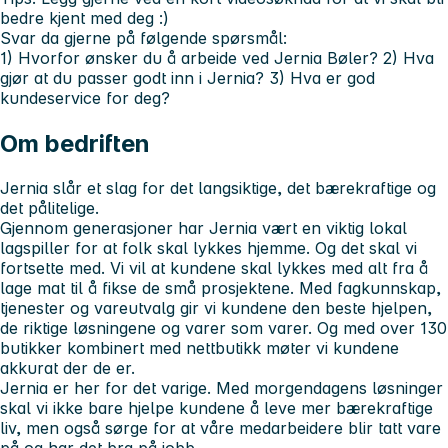
bedre kjent med deg :)
Svar da gjerne på følgende spørsmål:
1) Hvorfor ønsker du å arbeide ved Jernia Bøler?
2) Hva
gjør at du passer godt inn i Jernia?
3) Hva er god
kundeservice for deg?
Om bedriften
Jernia slår et slag for det langsiktige, det bærekraftige og
det pålitelige.
Gjennom generasjoner har Jernia vært en viktig lokal
lagspiller for at folk skal lykkes hjemme. Og det skal vi
fortsette med. Vi vil at kundene skal lykkes med alt fra å
lage mat til å fikse de små prosjektene. Med fagkunnskap,
tjenester og vareutvalg gir vi kundene den beste hjelpen,
de riktige løsningene og varer som varer. Og med over 130
butikker kombinert med nettbutikk møter vi kundene
akkurat der de er.
Jernia er her for det varige. Med morgendagens løsninger
skal vi ikke bare hjelpe kundene å leve mer bærekraftige
liv, men også sørge for at våre medarbeidere blir tatt vare
på og har det bra på jobb.