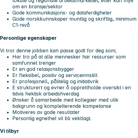
lokale og regionale arbeidsmarkedet, eller kan mye
om en bransje/sektor
Gode kommunikasjons- og dataferdigheter
Gode norskkunnskaper muntlig og skriftlig, minimum
C1-nivå
Personlige egenskaper
Vi tror denne jobben kan passe godt for deg som;
Har tro på at alle mennesker har ressurser som
samfunnet trenger
Er en god relasjonsbygger
Er fleksibel, positiv og serviceinnstilt
Er profesjonell, pålitelig og initiativrik
E strukturert og evner å opprettholde oversikt i en
tidvis hektisk arbeidshverdag
Ønsker å samarbeide med kollegaer med ulik
bakgrunn og kompletterende kompetanse
Motiveres av gode resultater
Personlig egnethet vil bli vektlagt.
Vi tilbyr