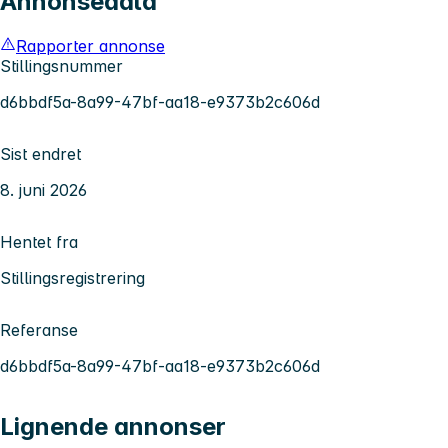
Annonsedata
Rapporter annonse
Stillingsnummer
d6bbdf5a-8a99-47bf-aa18-e9373b2c606d
Sist endret
8. juni 2026
Hentet fra
Stillingsregistrering
Referanse
d6bbdf5a-8a99-47bf-aa18-e9373b2c606d
Lignende annonser