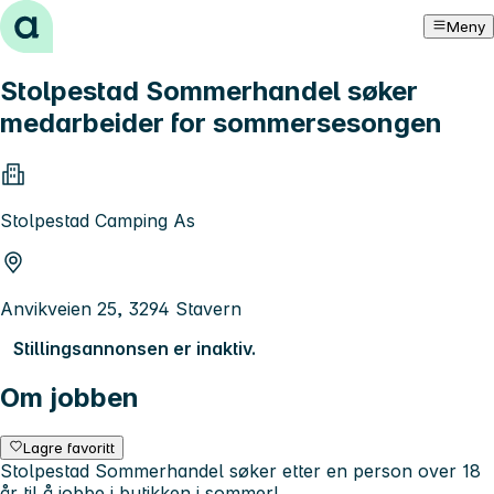
Hopp til innhold
Meny
Stolpestad Sommerhandel søker
medarbeider for sommersesongen
Stolpestad Camping As
Anvikveien 25, 3294 Stavern
Stillingsannonsen er inaktiv.
Om jobben
Lagre favoritt
Stolpestad Sommerhandel søker etter en person over 18
år til å jobbe i butikken i sommer!