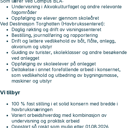
Som lærer ved Campus BLÅ:
Undervisning i Akvakulturfaget og andre relevante
fagområder
Oppfølging av elever gjennom skoleåret
Ved Destinasjon Torghatten (Havbrukssenteret):
Daglig røkting og drift av visningssenteret
Bestilling, journalføring og rapportering
Drift og lettere vedlikehold av båt, flåte, anlegg,
akvarium og utstyr
Guiding av turister, skoleklasser og andre besøkende
ved anlegget
Oppfølging av skoleelever på anlegget
Deltakelse i annet forefallende arbeid i konsernet,
som vedlikehold og utbedring av bygningsmasse,
maskiner og utstyr
Vi tilbyr
100 % fast stilling i et solid konsern med bredde i
havbruksnæringen
Variert arbeidshverdag med kombinasjon av
undervisning og praktisk arbeid
Oppstart så raskt som mulig etter 01.08.2026