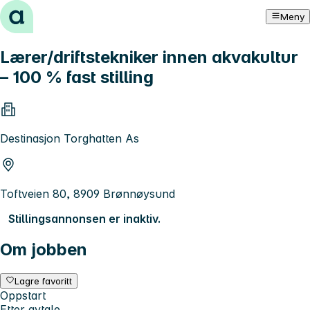
Hopp til innhold
Meny
Lærer/driftstekniker innen akvakultur
– 100 % fast stilling
Destinasjon Torghatten As
Toftveien 80, 8909 Brønnøysund
Stillingsannonsen er inaktiv.
Om jobben
Lagre favoritt
Oppstart
Etter avtale