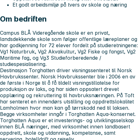
Et godt arbeidsmiljø på tvers av skole og næring
Om bedriften
Campus BLÅ Videregående skole er en privat,
landsdekkende skole som følger offentlige læreplaner og
har godkjenning for 72 elever fordelt på studieretningene:
Vg1 Naturbruk, Vg2 Akvakultur, Vg2 Fiske og fangst, Vg2
Maritime fag, og Vg3 Studieforberedende /
studiespesialisering.
Destinasjon Torghatten driver visningssenteret til Norsk
Havbrukssenter. Norsk Havbrukssenter ble i 2006 en av
de første i Norge til å få tildelt visningstillatelse for
produksjon av laks, og har siden oppsatert drevet
opplæring og rekruttering til havbruksnæringen. På Toft
har senteret en innendørs utstilling og oppdrettslokalitet
Lamholmen hvor man kan gå tørrskodd ned til laksen.
Begge virksomheter inngår i Torghatten Aqua-konsernet.
Torghatten Aqua er et investerings- og utviklingsselskap
innen BLÅ næringer, med virksomhet innen landbasert
oppdrett, skole og utdanning, kompetanse, samt
servering, hotelldrift og reiseliv.