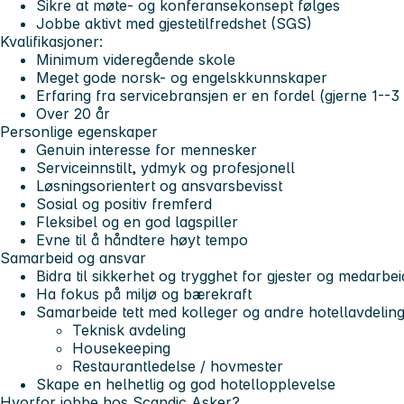
Sikre at møte- og konferansekonsept følges
Jobbe aktivt med gjestetilfredshet (SGS)
Kvalifikasjoner:
Minimum videregående skole
Meget gode norsk- og engelskkunnskaper
Erfaring fra servicebransjen er en fordel (gjerne 1--3 
Over 20 år
Personlige egenskaper
Genuin interesse for mennesker
Serviceinnstilt, ydmyk og profesjonell
Løsningsorientert og ansvarsbevisst
Sosial og positiv fremferd
Fleksibel og en god lagspiller
Evne til å håndtere høyt tempo
Samarbeid og ansvar
Bidra til sikkerhet og trygghet for gjester og medarbe
Ha fokus på miljø og bærekraft
Samarbeide tett med kolleger og andre hotellavdelinge
Teknisk avdeling
Housekeeping
Restaurantledelse / hovmester
Skape en helhetlig og god hotellopplevelse
Hvorfor jobbe hos Scandic Asker?