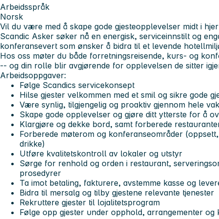
Arbeidsspråk
Norsk
Vil du være med å skape gode gjesteopplevelser midt i hjer
Scandic Asker søker nå en energisk, serviceinnstilt og eng
konferansevert
som ønsker å bidra til et levende hotellmiljø
Hos oss møter du både forretningsreisende, kurs- og konfe
-- og din rolle blir avgjørende for opplevelsen de sitter igj
Arbeidsoppgaver:
Følge Scandics servicekonsept
Hilse gjester velkommen med et smil og sikre gode gj
Være synlig, tilgjengelig og proaktiv gjennom hele va
Skape gode opplevelser og gjøre ditt ytterste for å o
Klargjøre og dekke bord, samt forberede restaurante
Forberede møterom og konferanseområder (oppsett, t
drikke)
Utføre kvalitetskontroll av lokaler og utstyr
Sørge for renhold og orden i restaurant, serveringso
prosedyrer
Ta imot betaling, fakturere, avstemme kasse og lev
Bidra til mersalg og tilby gjestene relevante tjenester
Rekruttere gjester til lojalitetsprogram
Følge opp gjester under opphold, arrangementer og