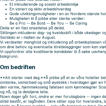
Et inkluderende og sosialt arbeidsmiljø
En variert og aktiv arbeidshverdag
Gode utviklingsmuligheter i en av Nordens største hot
Muligheten til å jobbe etter sterke verdier:
Be a Pro -- Be Bold -- Be You -- Be Caring
Dette er en fast ansettelse på deltid.
Stillingen inkluderer dag- og kveldsskift i både ukedager o
Sartdato er i midten av August.
Vi verdsetter mangfold og inkludering på arbeidsplassen vå
om dine behov og eventuelle tilrettelegginger som kan støtt
Vi oppfordrer alle kvalifiserte kandidater til å søke uavhen
bakgrunn.
Om bedriften
**Alt starter med deg.**Å jobbe på et av våre hoteller be
omtanke, samarbeid og små øyeblikk i hverdagen gjør en f
den varme, hjemmekoselig følelsen som kjennetegner Scand
og nå, og la detaljene telle.
Noen dager går fort, andre er mer forutsigbare -- ingen da
alltid består, er lagånden. Dere stiller opp for hverandre, 
stolte av å levere kvalitet -- selv når tempoet er høyt. Og n