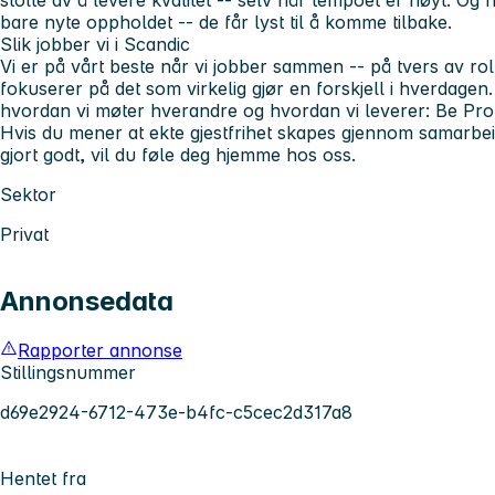
bare nyte oppholdet -- de får lyst til å komme tilbake.
Slik jobber vi i Scandic
Vi er på vårt beste når vi jobber sammen -- på tvers av rol
fokuserer på det som virkelig gjør en forskjell i hverdagen.
hvordan vi møter hverandre og hvordan vi leverer: Be Pro
Hvis du mener at ekte gjestfrihet skapes gjennom samarbeid
gjort godt, vil du føle deg hjemme hos oss.
Sektor
Privat
Annonsedata
Rapporter annonse
Stillingsnummer
d69e2924-6712-473e-b4fc-c5cec2d317a8
Hentet fra