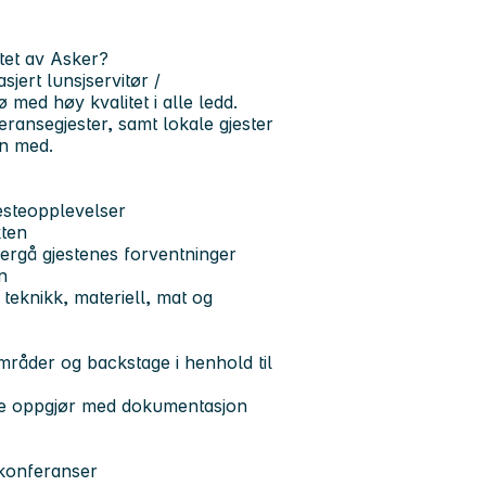
tet av Asker?
asjert
lunsjservitør /
 med høy kvalitet i alle ledd.
ransegjester, samt lokale gjester
en med.
esteopplevelser
kten
vergå gjestenes forventninger
n
eknikk, materiell, mat og
mråder og backstage i henhold til
ere oppgjør med dokumentasjon
 konferanser