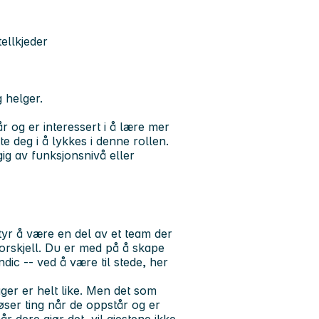
ellkjeder
g helger.
r og er interessert i å lære mer
e deg i å lykkes i denne rollen.
gig av funksjonsnivå eller
tyr å være en del av et team der
orskjell. Du er med på å skape
ic -- ved å være til stede, her
ger er helt like. Men det som
løser ting når de oppstår og er
år dere gjør det, vil gjestene ikke