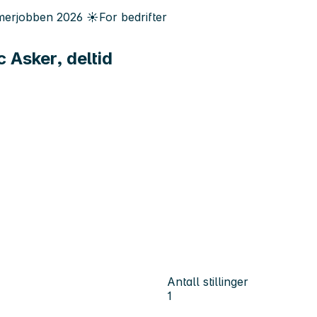
erjobben
2026
☀️
For bedrifter
 Asker, deltid
Antall stillinger
1