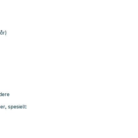
år)
idere
r, spesielt: