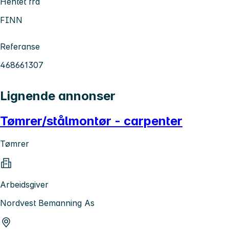
Hentet fra
FINN
Referanse
468661307
Lignende annonser
Tømrer/stålmontør - carpenter
Tømrer
Arbeidsgiver
Nordvest Bemanning As