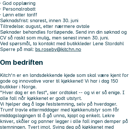
· God opplæring
· Personalrabatt
· Lønn etter tariff
Søknadsfrist:
snarest, innen 30. juni
Tiltredelse:
august, etter nærmere avtale
Søknader behandles fortløpende. Send inn din søknad og
CV så raskt som mulig, men senest innen 30. juni.
Ved spørsmål, ta kontakt med butikkleder Lene Stordahl
Sperre på mail:
bs.roseby@kitchn.no
Om bedriften
Kitch'n er en landsdekkende kjede som skal være kjent for
gode og innovative varer til kjøkkenet! Vi har i dag 150
butikker i Norge.
"Hver dag er en fest", sier ordtaket -- og vi er så enige. I
alle fall når kjøkkenet er godt utstyrt.
Vi hjelper deg å lage feststemning, selv på hverdager.
Trumf travle ettermiddager med kjøkkenutstyr som får
middagslagingen til å gå unna, kjapt og enkelt. Lekre
kniver, skåler og panner legger i alle fall ingen demper på
stemningen. Tvert imot. Sving deg på kjøkkenet med