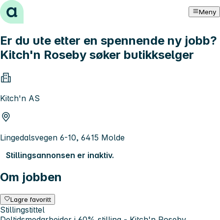
Hopp til innhold
Meny
Er du ute etter en spennende ny jobb?
Kitch'n Roseby søker butikkselger
Kitch'n AS
Lingedalsvegen 6-10, 6415 Molde
Stillingsannonsen er inaktiv.
Om jobben
Lagre favoritt
Stillingstittel
Deltidsmedarbeider i 60% stilling - Kitch'n Roseby