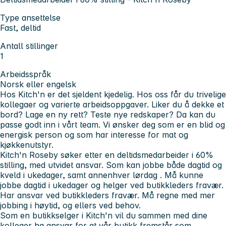
Type ansettelse
Fast, deltid
Antall stillinger
1
Arbeidsspråk
Norsk eller engelsk
Hos Kitch'n er det sjeldent kjedelig. Hos oss får du trivelige
kollegaer og varierte arbeidsoppgaver. Liker du å dekke et
bord? Lage en ny rett? Teste nye redskaper? Da kan du
passe godt inn i vårt team. Vi ønsker deg som er en blid og
energisk person og som har interesse for mat og
kjøkkenutstyr.
Kitch'n Roseby søker etter en deltidsmedarbeider i 60%
stilling, med utvidet ansvar. Som kan jobbe både
dagtid og
kveld i ukedager, samt annenhver lørdag
. Må kunne
jobbe
dagtid i ukedager og helger ved butikkleders fravær
.
Har ansvar ved butikkleders fravær. Må regne med mer
jobbing i høytid, og ellers ved behov.
Som en butikkselger i Kitch'n vil du sammen med dine
kolleger ha ansvar for at vår butikk fremstår som