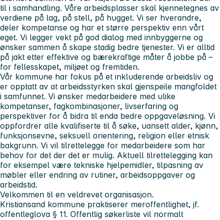
til i samhandling. Våre arbeidsplasser skal kjennetegnes av
verdiene
på
lag, på stell, på hugget.
Vi ser hverandre,
deler kompetanse og har et større perspektiv enn vårt
eget. Vi legger vekt på god dialog med innbyggerne og
ønsker sammen å skape stadig bedre tjenester. Vi er alltid
på jakt etter effektive og bærekraftige måter å jobbe på –
for fellesskapet, miljøet og fremtiden.
Vår kommune har fokus på et inkluderende arbeidsliv og
er opptatt av at arbeidsstyrken skal gjenspeile mangfoldet
i samfunnet. Vi ønsker medarbeidere med ulike
kompetanser, fagkombinasjoner, livserfaring og
perspektiver for å bidra til enda bedre oppgaveløsning. Vi
oppfordrer alle kvalifiserte til å søke, uansett alder, kjønn,
funksjonsevne, seksuell orientering, religion eller etnisk
bakgrunn. Vi vil tilrettelegge for medarbeidere som har
behov for det der det er mulig. Aktuell tilrettelegging kan
for eksempel være tekniske hjelpemidler, tilpasning av
møbler eller endring av rutiner, arbeidsoppgaver og
arbeidstid.
Velkommen til en veldrevet organisasjon.
Kristiansand kommune praktiserer meroffentlighet, jf.
offentleglova § 11. Offentlig søkerliste vil normalt