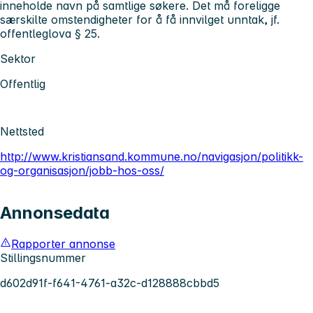
inneholde navn på samtlige søkere. Det må foreligge
særskilte omstendigheter for å få innvilget unntak, jf.
offentleglova § 25.
Sektor
Offentlig
Nettsted
http://www.kristiansand.kommune.no/navigasjon/politikk-
og-organisasjon/jobb-hos-oss/
Annonsedata
Rapporter annonse
Stillingsnummer
d602d91f-f641-4761-a32c-d128888cbbd5