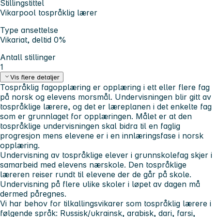
Stillingstittel
Vikarpool tospråklig lærer
Type ansettelse
Vikariat, deltid 0%
Antall stillinger
1
Vis flere detaljer
Tospråklig fagopplæring er opplæring i ett eller flere fag
på norsk og elevens morsmål. Undervisningen blir gitt av
tospråklige lærere, og det er læreplanen i det enkelte fag
som er grunnlaget for opplæringen. Målet er at den
tospråklige undervisningen skal bidra til en faglig
progresjon mens elevene er i en innlæringsfase i norsk
opplæring.
Undervisning av tospråklige elever i grunnskolefag skjer i
samarbeid med elevens nærskole. Den tospråklige
læreren reiser rundt til elevene der de går på skole.
Undervisning på flere ulike skoler i løpet av dagen må
dermed påregnes.
Vi har behov for tilkallingsvikarer som tospråklig lærere i
følgende språk: Russisk/ukrainsk, arabisk, dari, farsi,