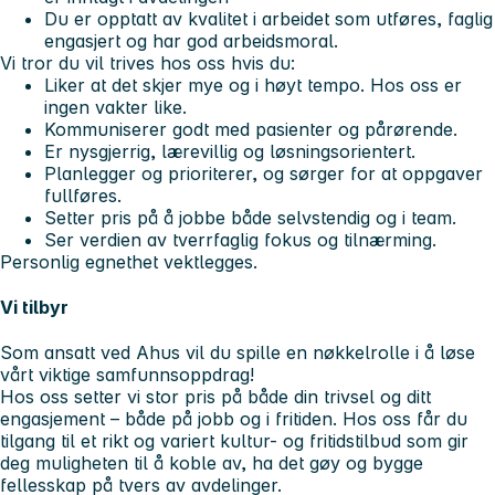
Du er opptatt av kvalitet i arbeidet som utføres, faglig
engasjert og har god arbeidsmoral.
Vi tror du vil trives hos oss hvis du:
Liker at det skjer mye og i høyt tempo. Hos oss er
ingen vakter like.
Kommuniserer godt med pasienter og pårørende.
Er nysgjerrig, lærevillig og løsningsorientert.
Planlegger og prioriterer, og sørger for at oppgaver
fullføres.
Setter pris på å jobbe både selvstendig og i team.
Ser verdien av tverrfaglig fokus og tilnærming.
Personlig egnethet vektlegges.
Vi tilbyr
Som ansatt ved Ahus vil du spille en nøkkelrolle i å løse
vårt viktige samfunnsoppdrag!
Hos oss setter vi stor pris på både din trivsel og ditt
engasjement – både på jobb og i fritiden. Hos oss får du
tilgang til et rikt og variert kultur- og fritidstilbud som gir
deg muligheten til å koble av, ha det gøy og bygge
fellesskap på tvers av avdelinger.