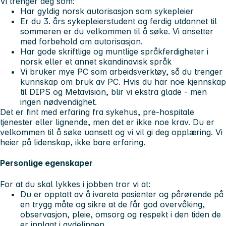
Vi trenger deg som:
Har gyldig norsk autorisasjon som sykepleier
Er du 3. års sykepleierstudent og ferdig utdannet til
sommeren er du velkommen til å søke. Vi ansetter
med forbehold om autorisasjon.
Har gode skriftlige og muntlige språkferdigheter i
norsk eller et annet skandinavisk språk
Vi bruker mye PC som arbeidsverktøy, så du trenger
kunnskap om bruk av PC. Hvis du har noe kjennskap
til DIPS og Metavision, blir vi ekstra glade - men
ingen nødvendighet.
Det er fint med erfaring fra sykehus, pre-hospitale
tjenester eller lignende, men det er ikke noe krav. Du er
velkommen til å søke uansett og vi vil gi deg opplæring. Vi
heier på lidenskap, ikke bare erfaring.
Personlige egenskaper
For at du skal lykkes i jobben tror vi at:
Du er opptatt av å ivareta pasienter og pårørende på
en trygg måte og sikre at de får god overvåking,
observasjon, pleie, omsorg og respekt i den tiden de
er innlagt i avdelingen