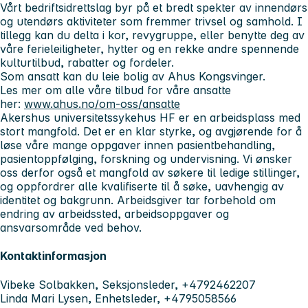
Vårt bedriftsidrettslag byr på et bredt spekter av innendørs
og utendørs aktiviteter som fremmer trivsel og samhold. I
tillegg kan du delta i kor, revygruppe, eller benytte deg av
våre ferieleiligheter, hytter og en rekke andre spennende
kulturtilbud, rabatter og fordeler.
Som ansatt kan du leie bolig av Ahus Kongsvinger.
Les mer om alle våre tilbud for våre ansatte
her:
www.ahus.no/om-oss/ansatte
Akershus universitetssykehus HF er en arbeidsplass med
stort mangfold. Det er en klar styrke, og avgjørende for å
løse våre mange oppgaver innen pasientbehandling,
pasientoppfølging, forskning og undervisning. Vi ønsker
oss derfor også et mangfold av søkere til ledige stillinger,
og oppfordrer alle kvalifiserte til å søke, uavhengig av
identitet og bakgrunn. Arbeidsgiver tar forbehold om
endring av arbeidssted, arbeidsoppgaver og
ansvarsområde ved behov.
Kontaktinformasjon
Vibeke Solbakken, Seksjonsleder, +4792462207
Linda Mari Lysen, Enhetsleder, +4795058566