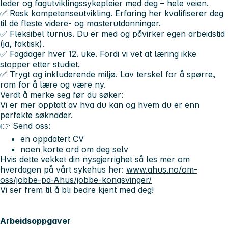
leder og fagutviklingssykepleier med deg – hele veien.
✅ Rask kompetanseutvikling. Erfaring her kvalifiserer deg
til de fleste videre- og masterutdanninger.
✅ Fleksibel turnus. Du er med og påvirker egen arbeidstid
(ja, faktisk).
✅ Fagdager hver 12. uke. Fordi vi vet at læring ikke
stopper etter studiet.
✅ Trygt og inkluderende miljø. Lav terskel for å spørre,
rom for å lære og være ny.
Verdt å merke seg før du søker:
Vi er mer opptatt av hva du kan og hvem du er enn
perfekte søknader.
👉 Send oss:
en oppdatert CV
noen korte ord om deg selv
Hvis dette vekket din nysgjerrighet så les mer om
hverdagen på vårt sykehus her:
www.ahus.no/om-
oss/jobbe-pa-Ahus/jobbe-kongsvinger/
Vi ser frem til å bli bedre kjent med deg!
Arbeidsoppgaver