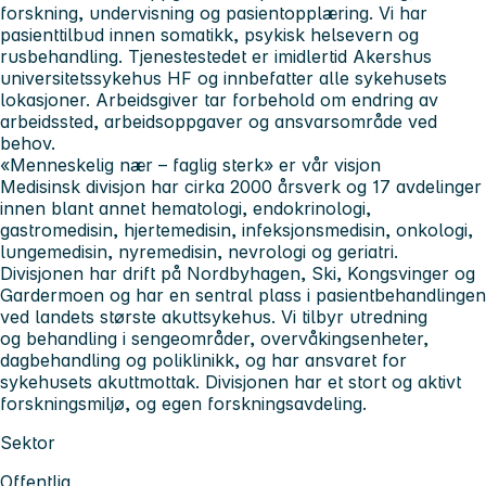
forskning, undervisning og pasientopplæring. Vi har
pasienttilbud innen somatikk, psykisk helsevern og
rusbehandling. Tjenestestedet er imidlertid Akershus
universitetssykehus HF og innbefatter alle sykehusets
lokasjoner. Arbeidsgiver tar forbehold om endring av
arbeidssted, arbeidsoppgaver og ansvarsområde ved
behov.
«Menneskelig nær – faglig sterk» er vår visjon
Medisinsk divisjon
har cirka 2000 årsverk og 17 avdelinger
innen blant annet hematologi, endokrinologi,
gastromedisin, hjertemedisin, infeksjonsmedisin, onkologi,
lungemedisin, nyremedisin, nevrologi og geriatri.
Divisjonen har drift på Nordbyhagen, Ski, Kongsvinger og
Gardermoen og har en sentral plass i pasientbehandlingen
ved landets største akuttsykehus. Vi tilbyr utredning
og behandling i sengeområder, overvåkingsenheter,
dagbehandling og poliklinikk, og har ansvaret for
sykehusets akuttmottak. Divisjonen har et stort og aktivt
forskningsmiljø, og egen forskningsavdeling.
Sektor
Offentlig