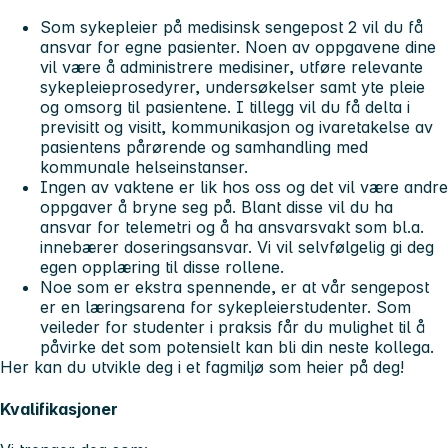
Som sykepleier på medisinsk sengepost 2 vil du få
ansvar for egne pasienter. Noen av oppgavene dine
vil være å administrere medisiner, utføre relevante
sykepleieprosedyrer, undersøkelser samt yte pleie
og omsorg til pasientene. I tillegg vil du få delta i
previsitt og visitt, kommunikasjon og ivaretakelse av
pasientens pårørende og samhandling med
kommunale helseinstanser.
Ingen av vaktene er lik hos oss og det vil være andre
oppgaver å bryne seg på. Blant disse vil du ha
ansvar for telemetri og å ha ansvarsvakt som bl.a.
innebærer doseringsansvar. Vi vil selvfølgelig gi deg
egen opplæring til disse rollene.
Noe som er ekstra spennende, er at vår sengepost
er en læringsarena for sykepleierstudenter. Som
veileder for studenter i praksis får du mulighet til å
påvirke det som potensielt kan bli din neste kollega.
Her kan du utvikle deg i et fagmiljø som heier på deg!
Kvalifikasjoner