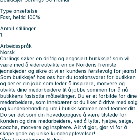
Type ansettelse
Fast, heltid 100%
Antall stillinger
1
Arbeidsspråk
Norsk
Carlings søker en driftig og engasjert butikksjef som vil
være med å videreutvikle en av Nordens fremste
jeanskjeder og sikre at vi er kundens førstevalg for jeans!
Som butikksjef hos oss har du totalansvaret for butikken
og det er din jobb som leder å inspirere, motivere og
utvikle dine medarbeidere til å jobbe sammen for å nå
butikkens fastsatte målsettinger. Du er et forbilde for dine
medarbeidere, som innebærer at du liker å drive med salg
og kundebehandling ute i butikk sammen med teamet ditt.
Du ser det som din hovedoppgave å være tilstede for
kunden og dine medarbeidere, ved å lytte, hjelpe, selge,
coache, motivere og inspirere. Alt vi gjør, gjør vi for å
skape gode og unike kundeopplevelser!
Våre forventninger til deg: