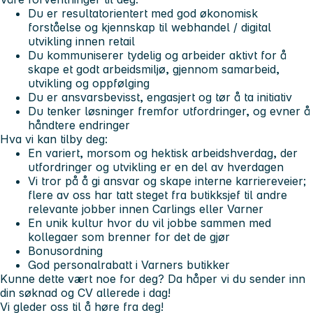
Du er resultatorientert med god økonomisk
forståelse og kjennskap til webhandel / digital
utvikling innen retail
Du kommuniserer tydelig og arbeider aktivt for å
skape et godt arbeidsmiljø, gjennom samarbeid,
utvikling og oppfølging
Du er ansvarsbevisst, engasjert og tør å ta initiativ
Du tenker løsninger fremfor utfordringer, og evner å
håndtere endringer
Hva vi kan tilby deg:
En variert, morsom og hektisk arbeidshverdag, der
utfordringer og utvikling er en del av hverdagen
Vi tror på å gi ansvar og skape interne karriereveier;
flere av oss har tatt steget fra butikksjef til andre
relevante jobber innen Carlings eller Varner
En unik kultur hvor du vil jobbe sammen med
kollegaer som brenner for det de gjør
Bonusordning
God personalrabatt i Varners butikker
Kunne dette vært noe for deg? Da håper vi du sender inn
din søknad og CV allerede i dag!
Vi gleder oss til å høre fra deg!